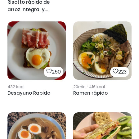
Risotto rápido de
arroz integral y
champiñones
250
223
432
kcal
20min
·
416
kcal
Desayuno Rapido
Ramen rápido