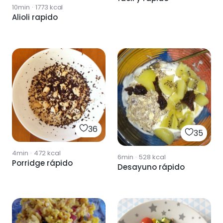
10min
·
1773
kcal
Alioli rapido
36
35
4min
·
472
kcal
6min
·
528
kcal
Porridge rápido
Desayuno rápido