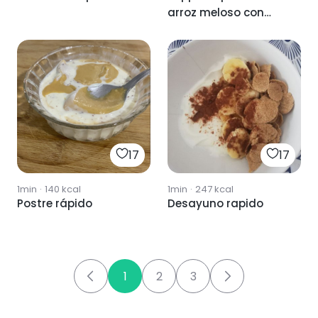
arroz meloso con
curry
17
17
1min
·
140
kcal
1min
·
247
kcal
Postre rápido
Desayuno rapido
1
2
3