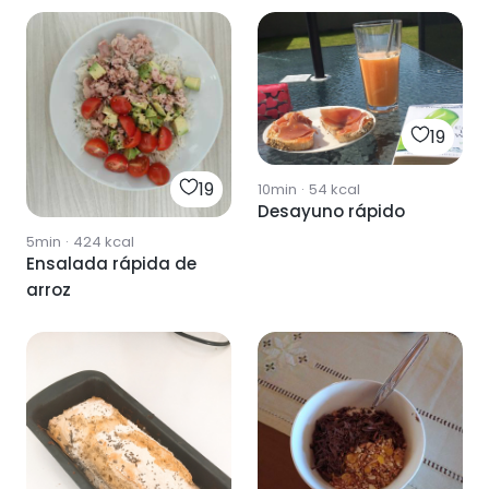
19
19
10min
·
54
kcal
Desayuno rápido
5min
·
424
kcal
Ensalada rápida de
arroz