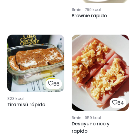
11min
·
759
kcal
Brownie rápido
66
823
kcal
64
Tiramisú rápido
5min
·
959
kcal
Desayuno rico y
rapido