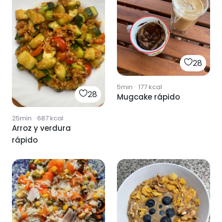
28
5min
·
177
kcal
28
Mugcake rápido
25min
·
687
kcal
Arroz y verdura
rápido