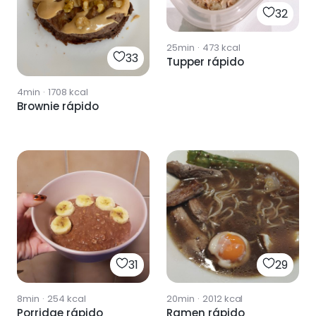
32
25min
·
473
kcal
33
Tupper rápido
4min
·
1708
kcal
Brownie rápido
31
29
8min
·
254
kcal
20min
·
2012
kcal
Porridge rápido
Ramen rápido