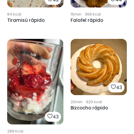
15min
·
368
kcal
84
kcal
Falafel rápido
Tiramisú rápido
43
20min
·
920
kcal
Bizcocho rápido
43
289
kcal