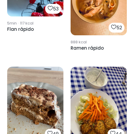
53
5min
·
117
kcal
52
Flan rápido
888
kcal
Ramen rápido
44
49