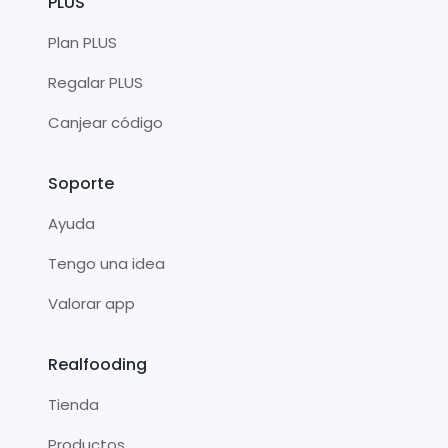
PLUS
Plan PLUS
Regalar PLUS
Canjear código
Soporte
Ayuda
Tengo una idea
Valorar app
Realfooding
Tienda
Productos