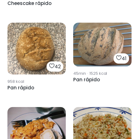
Cheescake rápido
41
42
45min
·
1525
kcal
Pan rápido
958
kcal
Pan rápido