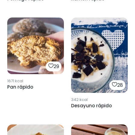
29
1671
kcal
28
Pan rápido
342
kcal
Desayuno rápido