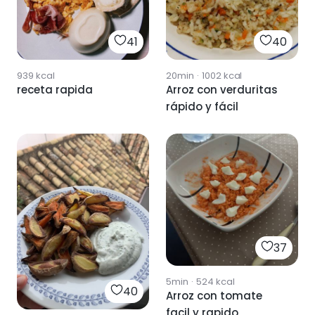
41
40
939
kcal
20min
·
1002
kcal
receta rapida
Arroz con verduritas
rápido y fácil
37
5min
·
524
kcal
40
Arroz con tomate
facil y rapido