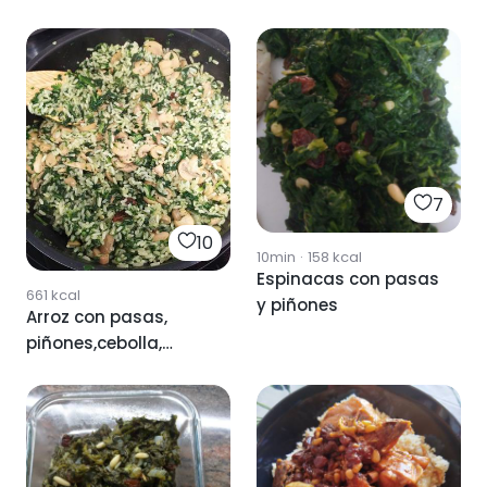
7
10
10min
·
158
kcal
Espinacas con pasas
661
kcal
y piñones
Arroz con pasas,
piñones,cebolla,
espinacas y
champiñones.