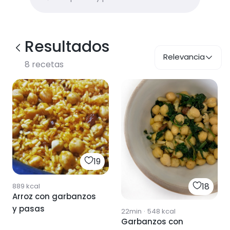
Resultados
Relevancia
8
recetas
19
18
889
kcal
Arroz con garbanzos
y pasas
22min
·
548
kcal
Garbanzos con