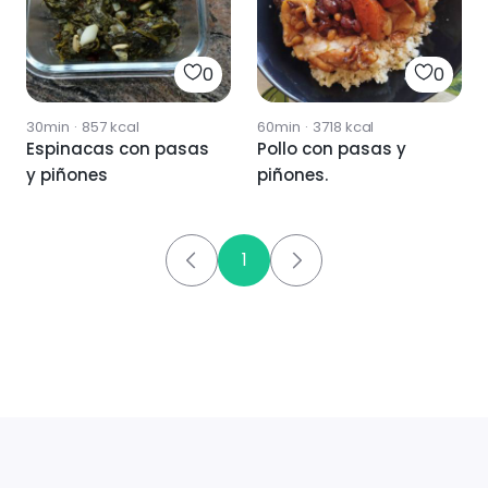
0
0
30min
·
857
kcal
60min
·
3718
kcal
Espinacas con pasas
Pollo con pasas y
y piñones
piñones.
1