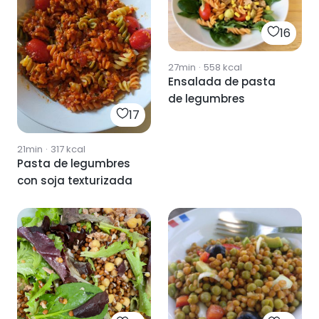
16
27min
·
558
kcal
Ensalada de pasta
de legumbres
17
21min
·
317
kcal
Pasta de legumbres
con soja texturizada