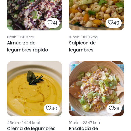
41
40
8min
·
160
kcal
10min
·
1601
kcal
Almuerzo de
Salpicón de
legumbres rápido
legumbres
40
39
45min
·
1444
kcal
10min
·
2347
kcal
Crema de legumbres
Ensalada de