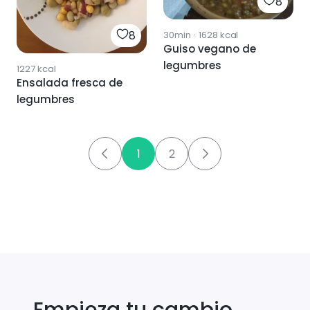
8
8
30min
·
1628
kcal
Guiso vegano de
legumbres
1227
kcal
Ensalada fresca de
legumbres
1
2