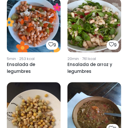
9
9
5min
·
253
kcal
20min
·
761
kcal
Ensalada de
Ensalada de arroz y
legumbres
legumbres