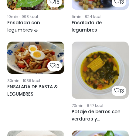
15
13
10min
·
998
kcal
5min
·
824
kcal
Ensalada con
Ensalada de
legumbres 🥗
legumbres
13
30min
·
1036
kcal
ENSALADA DE PASTA &
13
LEGUMBRES
70min
·
847
kcal
Potaje de berros con
verduras y
legumbres