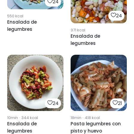
24
24
550
kcal
Ensalada de
legumbres
371
kcal
Ensalada de
legumbres
24
21
10min
·
344
kcal
18min
·
418
kcal
Ensalada de
Pasta legumbres con
legumbres
pisto y huevo