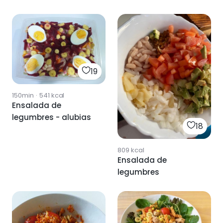
19
150min
·
541
kcal
Ensalada de
legumbres - alubias
18
809
kcal
Ensalada de
legumbres