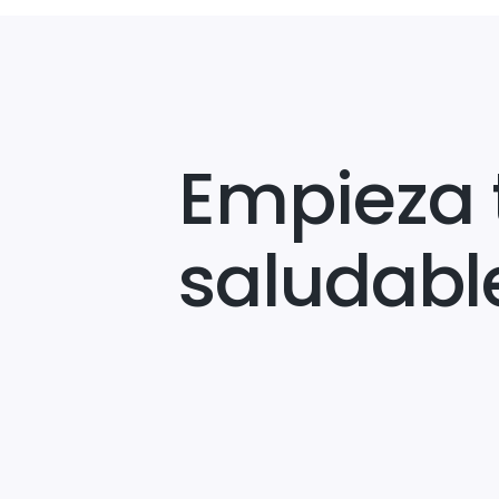
Empieza 
saludabl