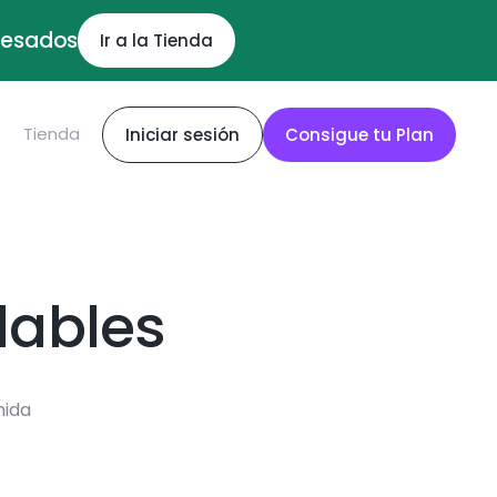
ocesados
Ir a la Tienda
S
Tienda
Iniciar sesión
Consigue tu Plan
dables
mida