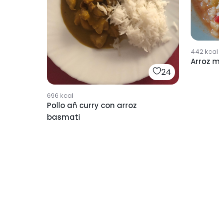
442
kcal
Arroz 
24
696
kcal
Pollo añ curry con arroz
basmati