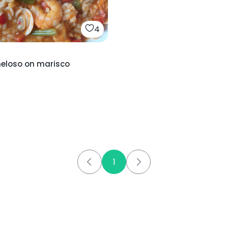
4
meloso on marisco
1