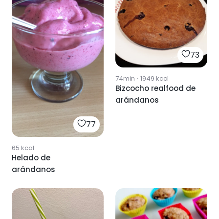
73
74min
·
1949
kcal
Bizcocho realfood de
arándanos
77
65
kcal
Helado de
arándanos