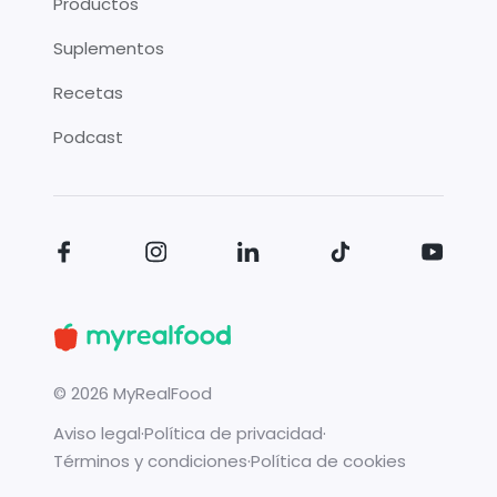
Productos
Suplementos
Recetas
Podcast
©
2026
MyRealFood
Aviso legal
·
Política de privacidad
·
Términos y condiciones
·
Política de cookies