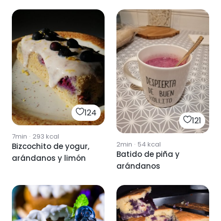
124
121
7min
·
293
kcal
2min
·
54
kcal
Bizcochito de yogur,
Batido de piña y
arándanos y limón
arándanos