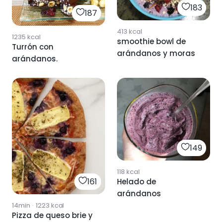
183
187
413
kcal
1235
kcal
smoothie bowl de
Turrón con
arándanos y moras
arándanos.
149
118
kcal
161
Helado de
arándanos
14min
·
1223
kcal
Pizza de queso brie y