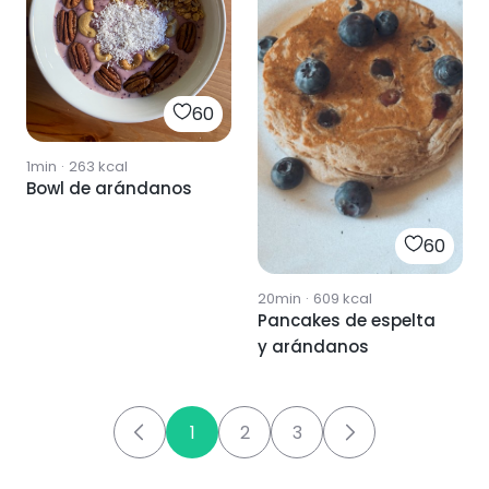
60
1min
·
263
kcal
Bowl de arándanos
60
20min
·
609
kcal
Pancakes de espelta
y arándanos
1
2
3