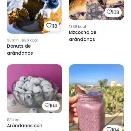
108
118
1388
kcal
Bizcocho de
arándanos
35min
·
880
kcal
Donuts de
arándanos
104
88
kcal
Arándanos con
104