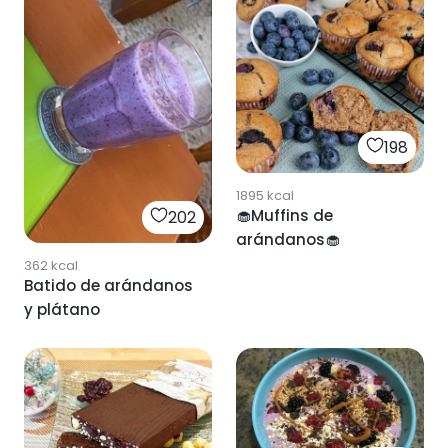
198
1895
kcal
🧁Muffins de
202
arándanos🧁
362
kcal
Batido de arándanos
y plátano