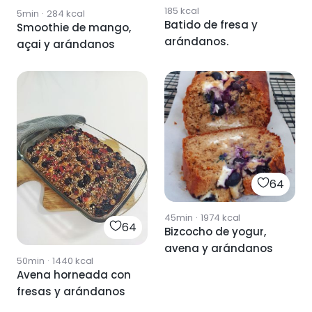
185
kcal
5min
·
284
kcal
Batido de fresa y
Smoothie de mango,
arándanos.
açai y arándanos
64
45min
·
1974
kcal
64
Bizcocho de yogur,
avena y arándanos
50min
·
1440
kcal
Avena horneada con
fresas y arándanos