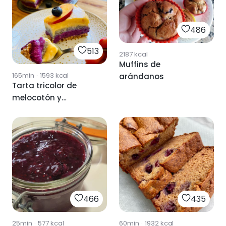
486
513
2187
kcal
Muffins de
165min
·
1593
kcal
arándanos
Tarta tricolor de
melocotón y
arándanos
466
435
25min
·
577
kcal
60min
·
1932
kcal