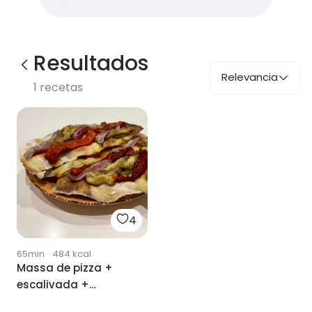
Resultados
Relevancia
1
recetas
4
65min
·
484
kcal
Massa de pizza +
escalivada +
anxoves