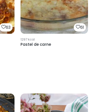
63
61
1297
kcal
Pastel de carne