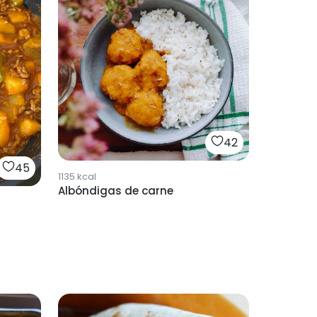
42
45
1135
kcal
Albóndigas de carne