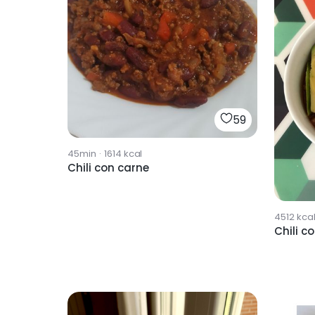
59
45min
·
1614
kcal
Chili con carne
4512
kca
Chili c