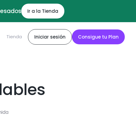
ocesados
Ir a la Tienda
S
Tienda
Iniciar sesión
Consigue tu Plan
dables
mida