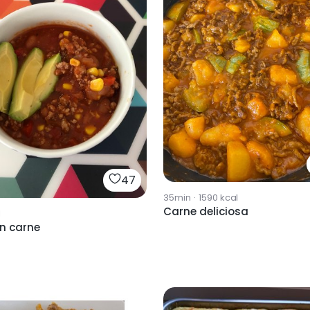
47
35min
·
1590
kcal
Carne deliciosa
l
on carne