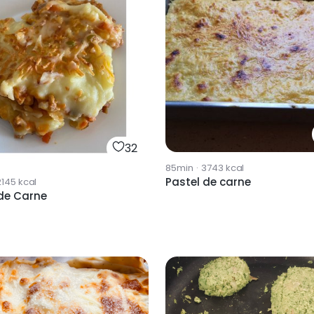
32
85min
·
3743
kcal
Pastel de carne
2145
kcal
 de Carne