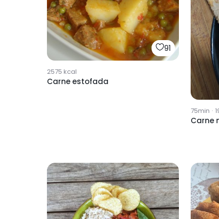
91
2575
kcal
Carne estofada
75min
·
1
Carne