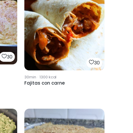
30
30
30min
·
1300
kcal
Fajitas con carne