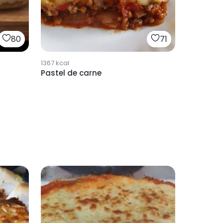
80
71
1367
kcal
Pastel de carne