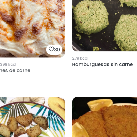
30
279
kcal
Hamburguesas sin carne
398
kcal
nes de carne