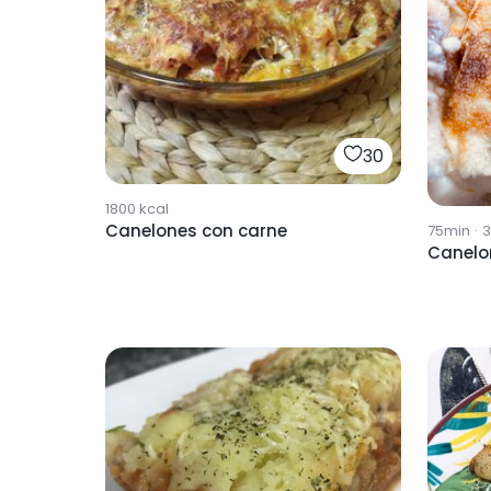
30
1800
kcal
Canelones con carne
75min
·
3
Canelo