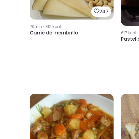
247
70min
·
812
kcal
Carne de membrillo
617
kcal
Pastel 