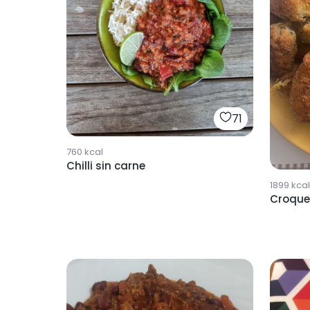
71
760
kcal
Chilli sin carne
1899
kcal
Croque