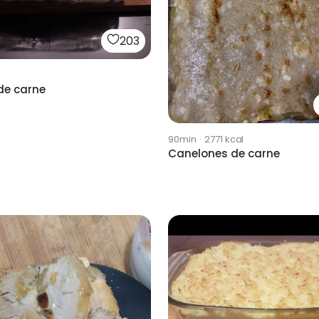
203
de carne
90min
·
2771
kcal
Canelones de carne