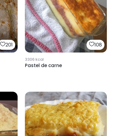
201
108
3306
kcal
Pastel de carne