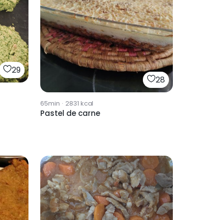
29
28
65min
·
2831
kcal
Pastel de carne