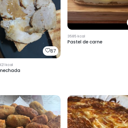
3585
kcal
Pastel de carne
87
921
kcal
 mechada