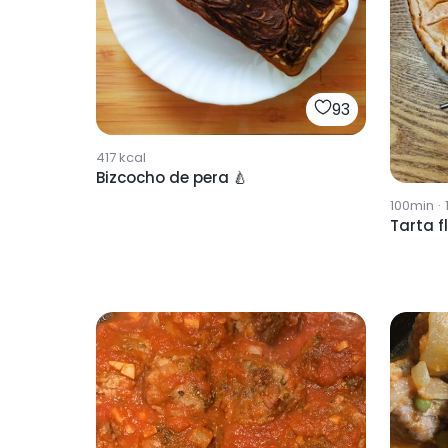
93
417
kcal
Bizcocho de pera 🍐
100min
·
Tarta f