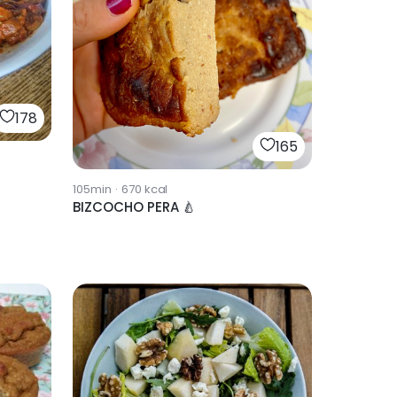
178
165
105min
·
670
kcal
BIZCOCHO PERA 🍐