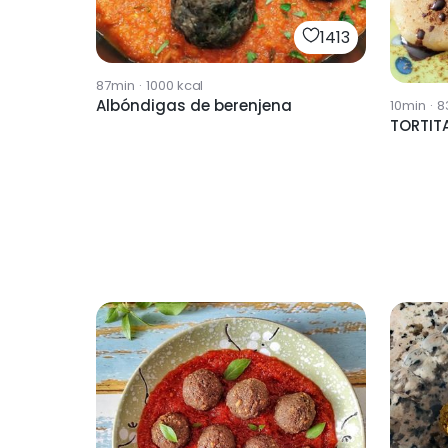
1413
87min
·
1000
kcal
Albóndigas de berenjena
10min
·
8
TORTIT