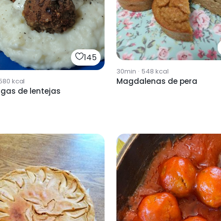
145
30min
·
548
kcal
Magdalenas de pera
580
kcal
gas de lentejas