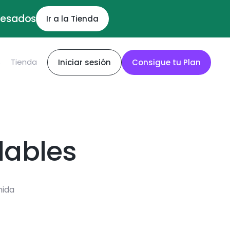
ocesados
Ir a la Tienda
S
Tienda
Iniciar sesión
Consigue tu Plan
dables
mida