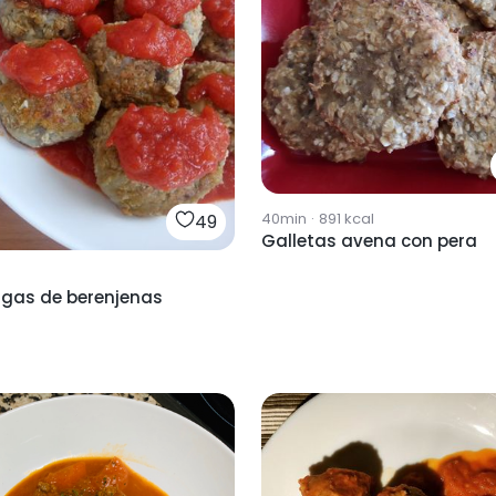
40min
·
891
kcal
49
Galletas avena con pera
igas de berenjenas