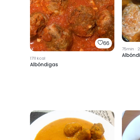
66
75min
·
2
Albónd
1711
kcal
Albóndigas