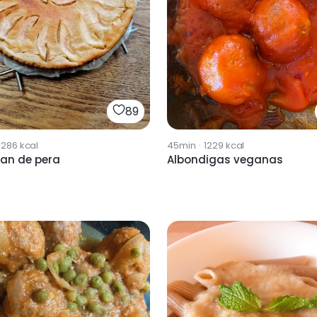
89
45min
·
1229
kcal
1286
kcal
Albondigas veganas
lan de pera