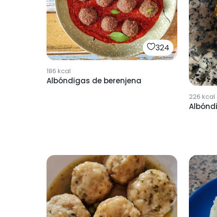
324
186
kcal
Albóndigas de berenjena
226
kcal
Albónd