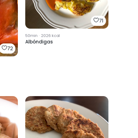
71
50min
·
2026
kcal
Albóndigas
72