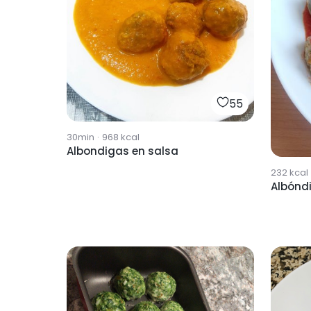
55
30min
·
968
kcal
Albondigas en salsa
232
kcal
Albónd