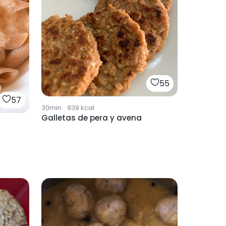
55
57
30min
·
939
kcal
Galletas de pera y avena