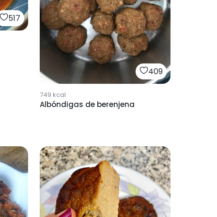
517
409
749
kcal
Albóndigas de berenjena