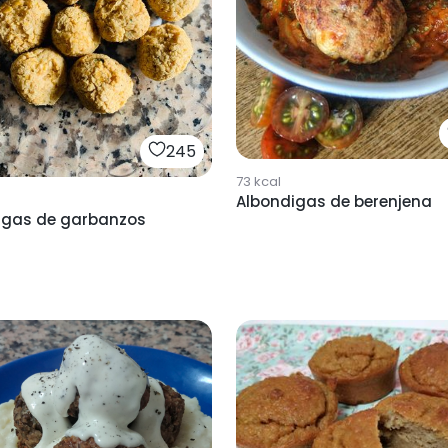
245
73
kcal
Albondigas de berenjena
igas de garbanzos