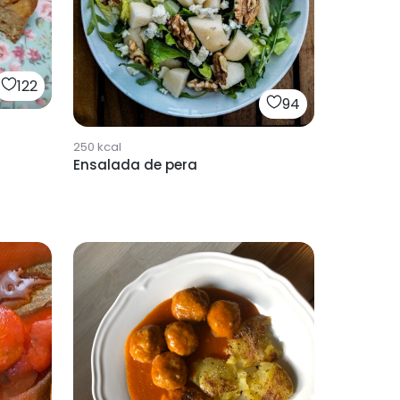
122
94
250
kcal
Ensalada de pera