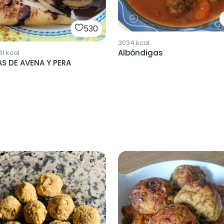
530
3034
kcal
Albóndigas
31
kcal
AS DE AVENA Y PERA