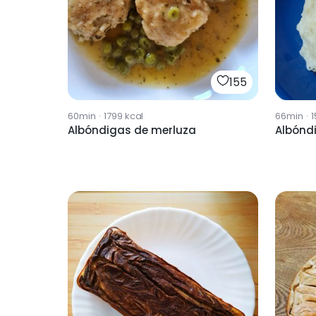
155
60min
·
1799
kcal
66min
·
1
Albóndigas de merluza
Albóndi