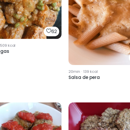
62
509
kcal
igas
20min
·
139
kcal
Salsa de pera