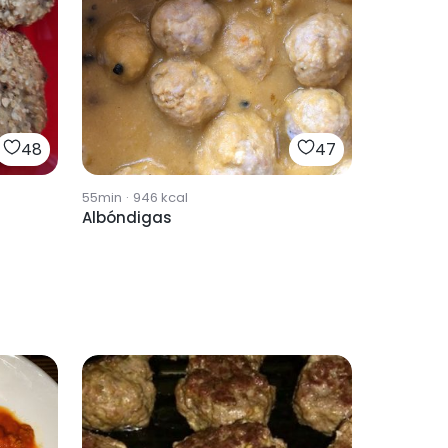
48
47
55min
·
946
kcal
Albóndigas