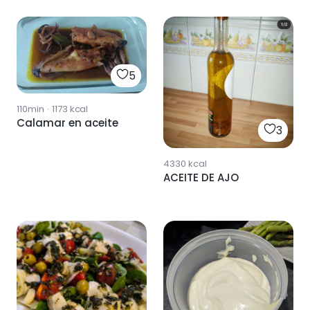
5
110min
·
1173
kcal
Calamar en aceite
3
4330
kcal
ACEITE DE AJO