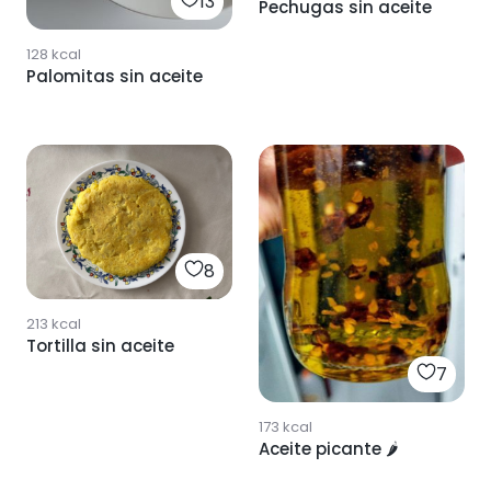
13
Pechugas sin aceite
128
kcal
Palomitas sin aceite
8
213
kcal
Tortilla sin aceite
7
173
kcal
Aceite picante 🌶