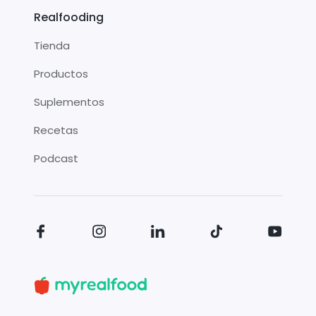
Realfooding
Tienda
Productos
Suplementos
Recetas
Podcast