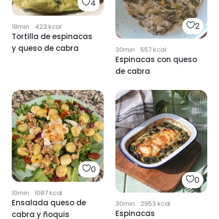
4
2
18min
·
423
kcal
Tortilla de espinacas
y queso de cabra
30min
·
557
kcal
Espinacas con queso
de cabra
0
0
10min
·
1087
kcal
Ensalada queso de
30min
·
2953
kcal
Espinacas
cabra y ñoquis