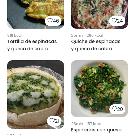
46
24
919
kcal
25min
·
260
kcal
Tortilla de espinacas
Quiche de espinacas
y queso de cabra
y queso de cabra
20
21
28min
·
157
kcal
Espinacas con queso