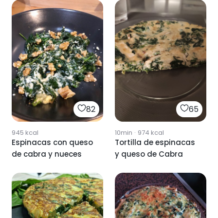
82
65
945
kcal
10min
·
974
kcal
Espinacas con queso
Tortilla de espinacas
de cabra y nueces
y queso de Cabra