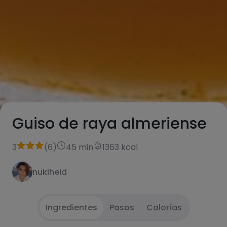
Guiso de raya almeriense
3
(
6
)
45 min
1363 kcal
nukiheid
Ingredientes
Pasos
Calorías