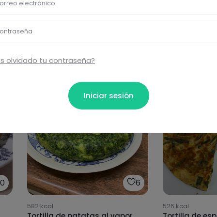
orreo electrónico
ontraseña
s olvidado tu contraseña?
Iniciar sesión
0
6
582
kcal
526
kcal
Tortilla de patatas al vapor
Tortilla de es