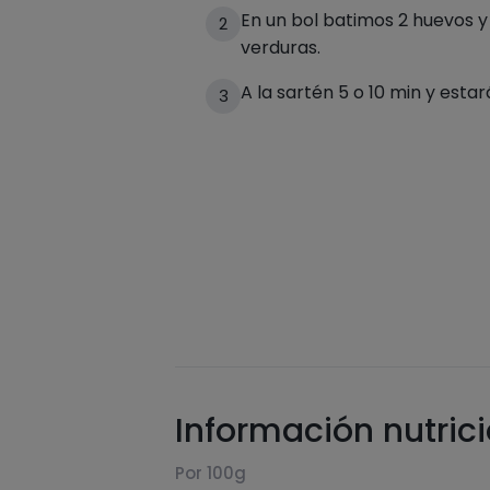
En un bol batimos 2 huevos y
2
verduras.
A la sartén 5 o 10 min y estará
3
Información nutric
Por 100g