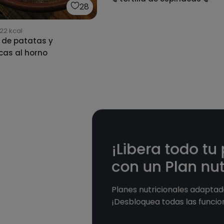
28
22
kcal
 y
espinacas al horno
¡Libera todo tu
con un Plan nut
Planes nutricionales adaptado
¡Desbloquea todas las funcio