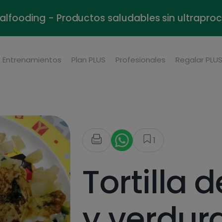
alfooding - Productos saludables sin ultrapr
Entrenamientos
Plan PLUS
Profesionales
Regalar PLU
1
Tortilla 
y verdur