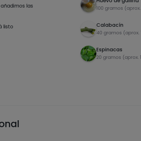
Huevo de gallina
 añadimos las
100 gramos (aprox.
Calabacín
 listo
40 gramos (aprox. 
Espinacas
20 gramos (aprox. 
ional