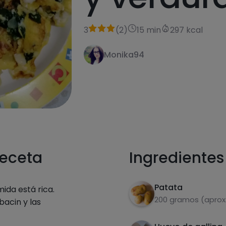
3
(
2
)
15 min
297 kcal
Monika94
receta
Ingredientes
Patata
mida está rica.
200 gramos (aprox.
bacin y las