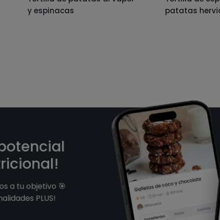
y espinacas
patatas hervi
 potencial
ricional!
s a tu objetivo 🎯
nalidades PLUS!