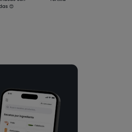
das 😍