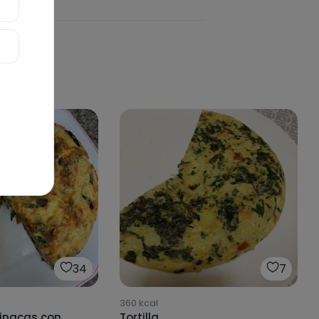
34
7
360
kcal
pinacas con
Tortilla