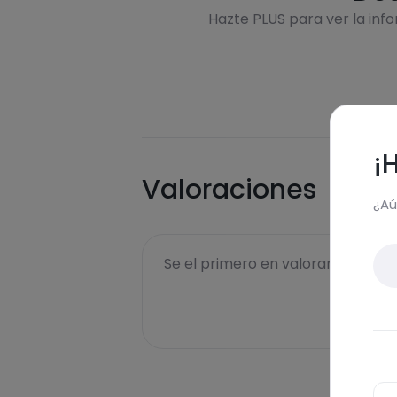
Hazte PLUS para ver la inf
¡
Valoraciones
¿Aú
Se el primero en valorar esta rece