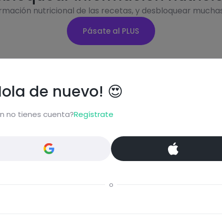
ormación nutricional de las recetas, y desbloquear mucha
Pásate al PLUS
Hola de nuevo! 😍
Eti
n no tienes cuenta?
Regístrate
Snac
ta...
Vege
Comentar
Aco
o
Sin l