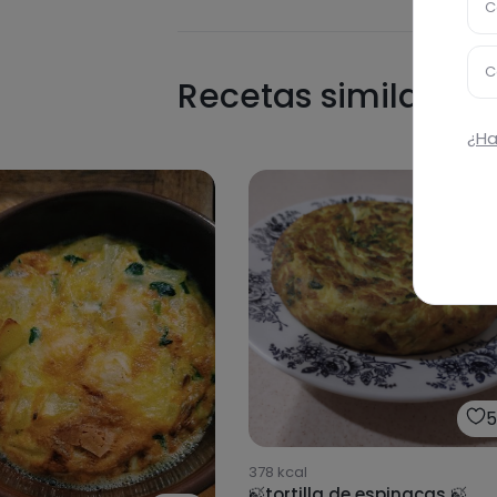
C
C
Recetas similares
¿Ha
5
378
kcal
🍃tortilla de espinacas 🍃