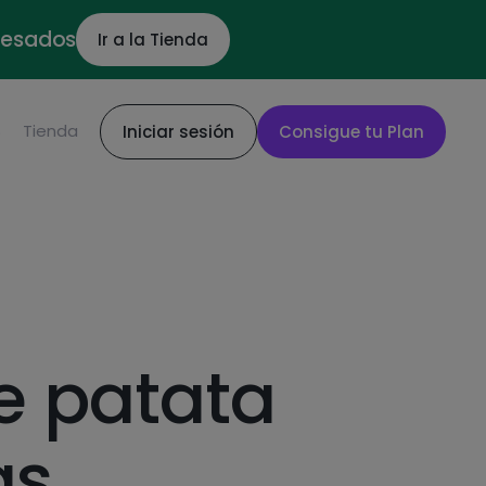
ocesados
Ir a la Tienda
S
Tienda
Iniciar sesión
Consigue tu Plan
de patata
as