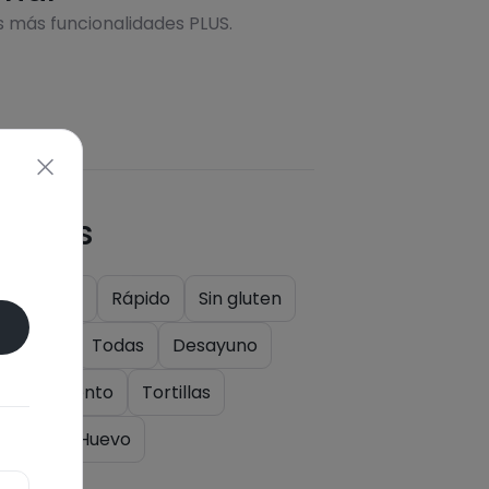
s más funcionalidades PLUS.
quetas
k
Cena
Rápido
Sin gluten
tariano
Todas
Desayuno
mpañamiento
Tortillas
actosa
Huevo