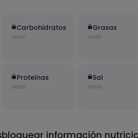
Carbohidratos
Grasas
Proteínas
Sal
bloquear información nutrici