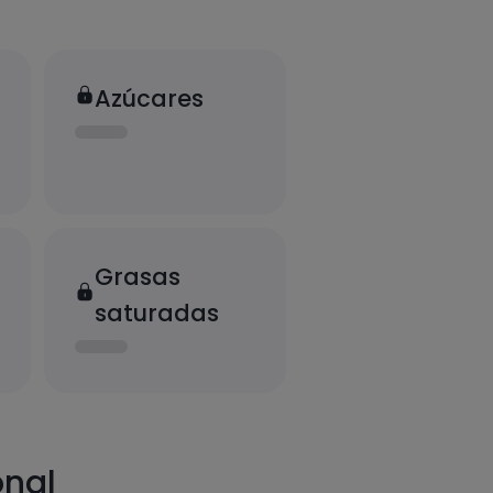
Azúcares
Grasas
saturadas
onal