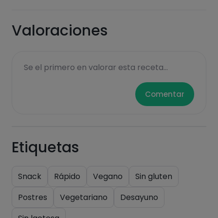
Valoraciones
Hazte PLUS para ver la información nutricional
de las recetas, y desbloquear muchas más
funcionalidades PLUS.
Se el primero en valorar esta receta...
Pásate al PLUS
Comentar
Etiquetas
Snack
Rápido
Vegano
Sin gluten
Postres
Vegetariano
Desayuno