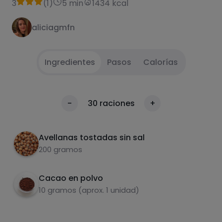
3
(
1
)
5 min
1434 kcal
aliciagmfn
Ingredientes
Pasos
Calorías
Poner las avellanas en un vaso batidor y batir
1
Calorías
-
30
raciones
+
hasta conseguir textura deseada
Por 100g
Añadir el cacao y remover
2
Avellanas tostadas sin sal
200 gramos
Cacao en polvo
10 gramos (aprox. 1 unidad)