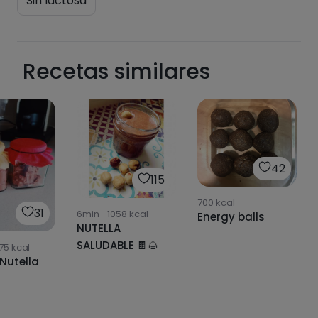
Sin lactosa
Recetas similares
42
115
700
kcal
31
6min
·
1058
kcal
Energy balls
NUTELLA
SALUDABLE 🍫🌰
75
kcal
/Nutella