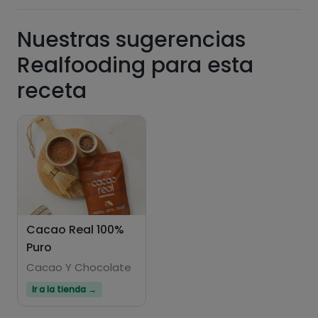
Carbohidratos
Proteínas
Nuestras sugerencias
Realfooding para esta
receta
Grasas
Sal
Azúcares
Grasas
saturadas
Cacao Real 100%
Puro
Cacao Y Chocolate
Ir a la tienda →