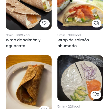
1
1
3min
·
1009
kcal
5min
·
388
kcal
Wrap de salmón y
Wrap de salmón
aguacate
ahumado
0
5min
·
221
kcal