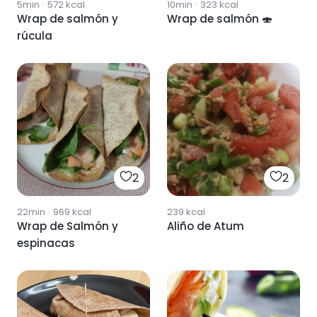
5min
·
572
kcal
10min
·
323
kcal
Wrap de salmón y
Wrap de salmón 🍣
rúcula
2
2
22min
·
969
kcal
239
kcal
Wrap de Salmón y
Aliño de Atum
espinacas