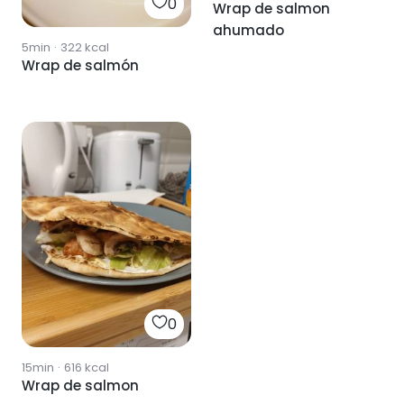
0
Wrap de salmon
ahumado
5min
·
322
kcal
Wrap de salmón
0
15min
·
616
kcal
Wrap de salmon