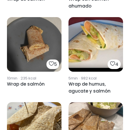
ahumado
5
4
10min
·
235
kcal
5min
·
982
kcal
Wrap de salmón
Wrap de humus,
agucate y salmón