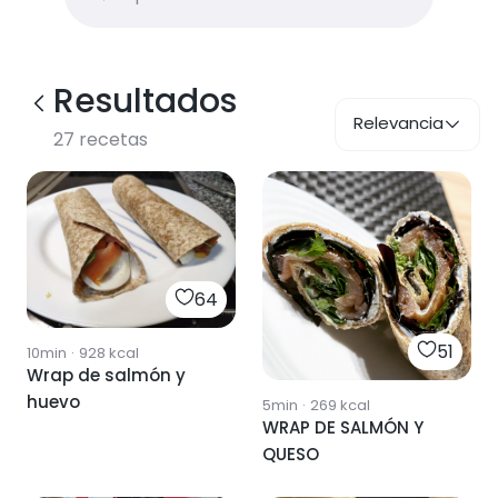
Resultados
Relevancia
27
recetas
64
51
10min
·
928
kcal
Wrap de salmón y
huevo
5min
·
269
kcal
WRAP DE SALMÓN Y
QUESO