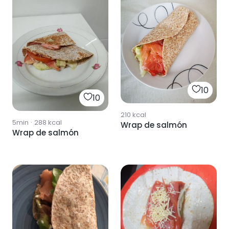
10
10
210
kcal
5min
·
288
kcal
Wrap de salmón
Wrap de salmón