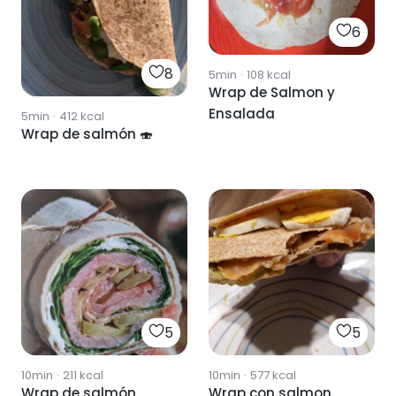
6
8
5min
·
108
kcal
Wrap de Salmon y
Ensalada
5min
·
412
kcal
Wrap de salmón 🍣
5
5
10min
·
211
kcal
10min
·
577
kcal
Wrap de salmón
Wrap con salmon