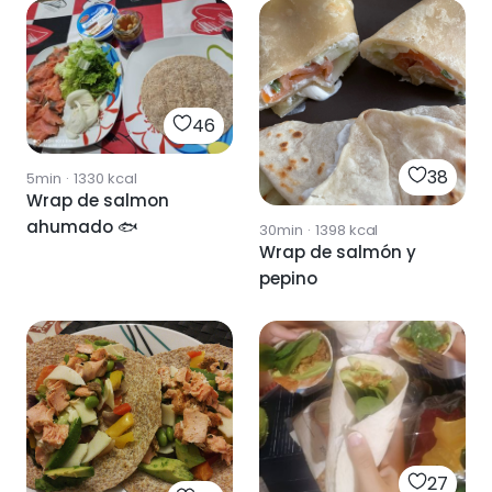
46
38
5min
·
1330
kcal
Wrap de salmon
ahumado 🐟
30min
·
1398
kcal
Wrap de salmón y
pepino
27