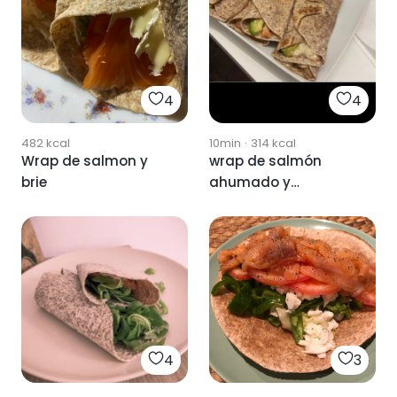
4
4
482
kcal
10min
·
314
kcal
Wrap de salmon y
wrap de salmón
brie
ahumado y
aguacate
4
3