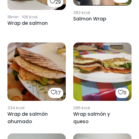
29
282
kcal
18min
·
106
kcal
Salmon Wrap
Wrap de salmon
17
11
334
kcal
285
kcal
Wrap de salmón
Wrap salmón y
ahumado
queso