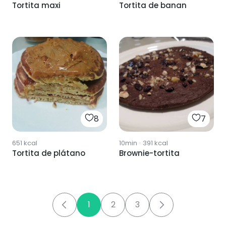
Tortita maxi
Tortita de banan
8
7
651
kcal
10min
·
391
kcal
Tortita de plátano
Brownie-tortita
1
2
3