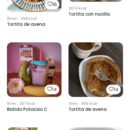
16
2674
kcal
Tortita con nocilla
15min
·
458
kcal
Tortita de avena
14
14
6min
·
257
kcal
3min
·
455
kcal
Batido Potacxio C
Tortita de avena