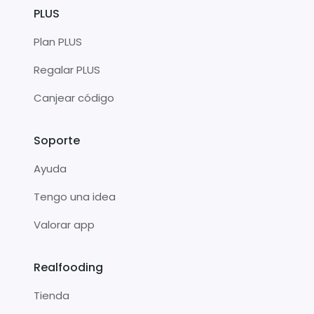
PLUS
Plan PLUS
Regalar PLUS
Canjear código
Soporte
Ayuda
Tengo una idea
Valorar app
Realfooding
Tienda