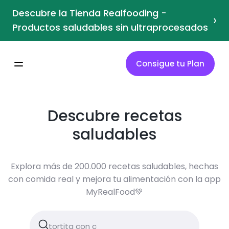
Descubre la Tienda Realfooding -
›
Productos saludables sin ultraprocesados
Consigue tu Plan
Descubre recetas
saludables
Explora más de 200.000 recetas saludables, hechas
con comida real y mejora tu alimentación con la app
MyRealFood💚