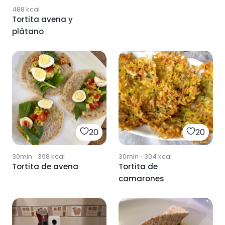
488
kcal
Tortita avena y
plátano
20
20
30min
·
398
kcal
30min
·
304
kcal
Tortita de avena
Tortita de
camarones