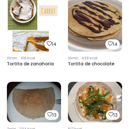
14
14
10min
·
416
kcal
10min
·
439
kcal
Tortita de zanahoria
Tortita de chocolate
13
13
2min
·
234
kcal
617
kcal