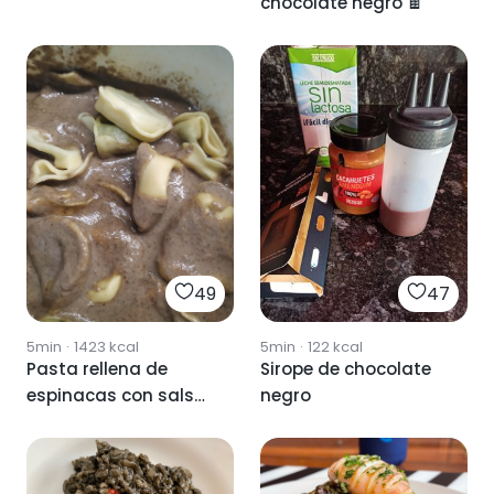
chocolate negro 🍫
49
47
5min
·
1423
kcal
5min
·
122
kcal
Pasta rellena de
Sirope de chocolate
espinacas con salsa
negro
de setas y ajo negro