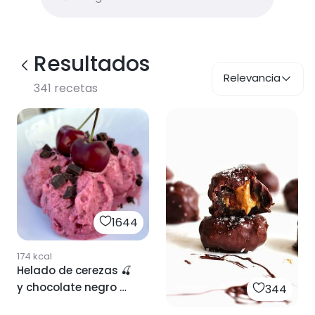
Resultados
Relevancia
341
recetas
1644
174
kcal
Helado de cerezas 🍒
y chocolate negro 🍫
344
proteico