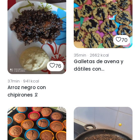
70
35min
·
2662
kcal
Galletas de avena y
76
dátiles con
chocolate negro.
37min
·
941
kcal
Arroz negro con
chipirones 🦑