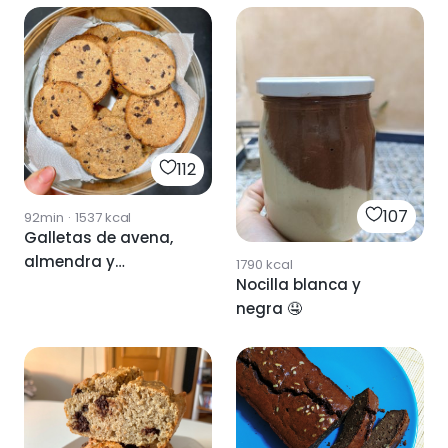
112
107
92min
·
1537
kcal
Galletas de avena,
almendra y
1790
kcal
Nocilla blanca y
chocolate negro
negra 🤤