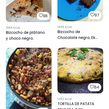
97
98
1455
kcal
1966
kcal
Bizcocho de
Bizcocho de plátano
Chocolate negro, Eko
y choco negro.
y Plátano 🍌
84
1452
kcal
TORTILLA DE PATATA