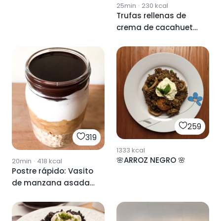
25min
·
230
kcal
Trufas rellenas de
crema de cacahuete
y bañadas en
chocolate negro
259
319
1333
kcal
🌸ARROZ NEGRO 🌸
20min
·
418
kcal
Postre rápido: Vasito
de manzana asada
y chocolate negro