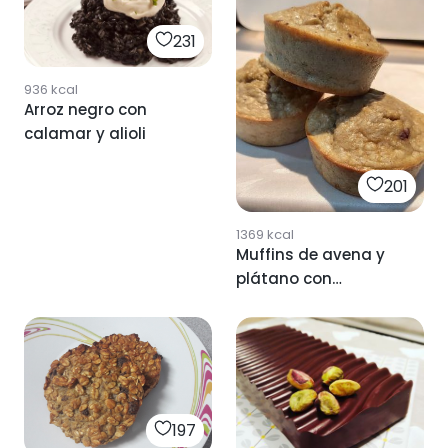
231
936
kcal
Arroz negro con
calamar y alioli
201
1369
kcal
Muffins de avena y
plátano con
chocolate negro
197