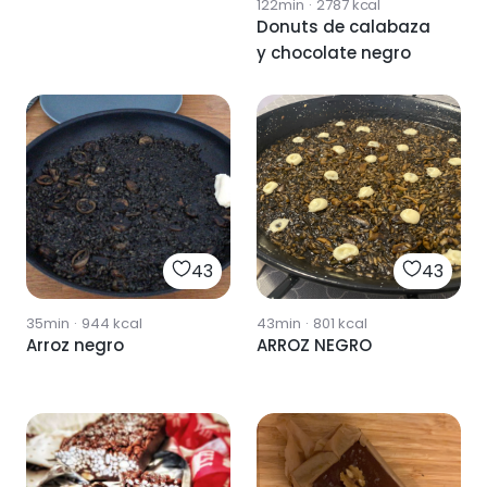
122min
·
2787
kcal
Donuts de calabaza
y chocolate negro
43
43
35min
·
944
kcal
43min
·
801
kcal
Arroz negro
ARROZ NEGRO