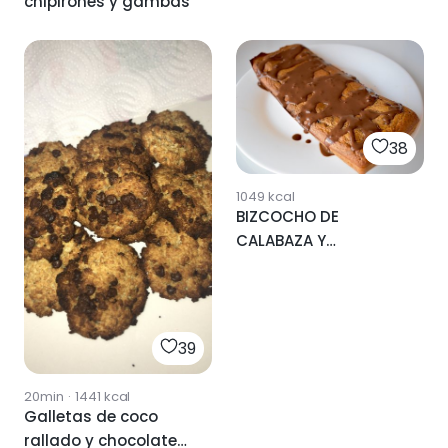
chipirones y gambas
38
1049
kcal
BIZCOCHO DE
CALABAZA Y
CHOCOLATE NEGRO🥧
🍫
39
20min
·
1441
kcal
Galletas de coco
rallado y chocolate