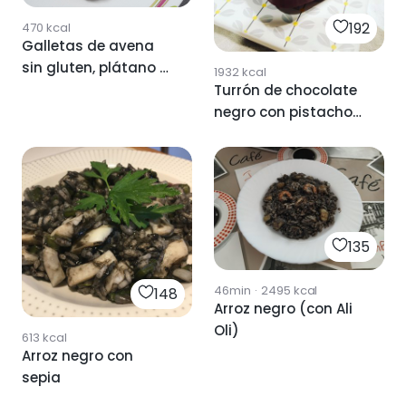
192
470
kcal
Galletas de avena
sin gluten, plátano y
1932
kcal
chips de chocolate
Turrón de chocolate
negro 85%
negro con pistachos
y frambuesas.
135
46min
·
2495
kcal
148
Arroz negro (con Ali
Oli)
613
kcal
Arroz negro con
sepia