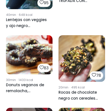
TRUFADA CON
95
TROMPETA NEGRA Y
CEBOLLETA SOBRE
40min
·
648
kcal
ALIOLI DE AJO NEGRO
Lentejas con veggies
🌱
y ajo negro
(naturalmente sin
lactosa y sin gluten)
83
78
30min
·
1433
kcal
Donuts veganos de
20min
·
495
kcal
remolacha,
Rocas de chocolate
avellanas y
negro con cereales
chocolate negro
Crunchy y pistachos