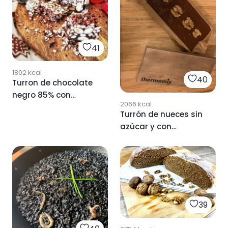
41
1802
kcal
40
Turron de chocolate
negro 85% con
2066
kcal
almendras tostadas
Turrón de nueces sin
azúcar y con
chocolate negro 85%
39