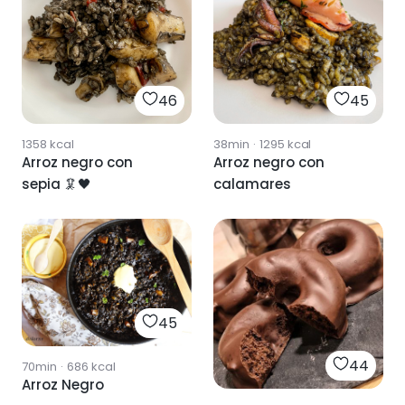
46
45
1358
kcal
38min
·
1295
kcal
Arroz negro con
Arroz negro con
sepia 🦑🖤
calamares
45
44
70min
·
686
kcal
Arroz Negro