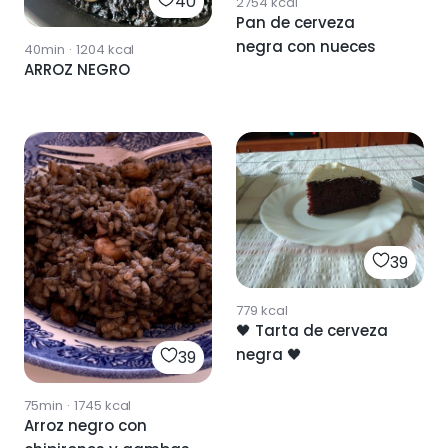
40
2754
kcal
Pan de cerveza
negra con nueces
40min
·
1204
kcal
ARROZ NEGRO
39
779
kcal
🖤 Tarta de cerveza
negra 🖤
39
75min
·
1745
kcal
Arroz negro con