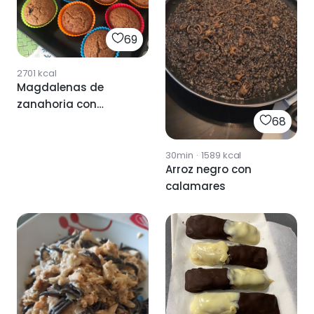
69
2701
kcal
Magdalenas de
zanahoria con
68
corazón de
chocolate negro 🤤
30min
·
1589
kcal
Arroz negro con
calamares