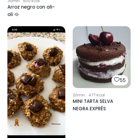
35min
·
600
kcal
Arroz negro con ali-
oli 🥘
55
20min
·
477
kcal
MINI TARTA SELVA
NEGRA EXPRÉS