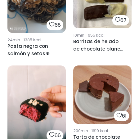
67
68
10min
·
655
kcal
24min
·
1385
kcal
Barritas de helado
Pasta negra con
de chocolate blanco
salmón y setas🍄
y negro
61
200min
·
1619
kcal
66
Tarta de chocolate