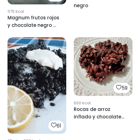
negro
1175
kcal
Magnum frutos rojos
y chocolate negro 🍓
🍫
59
600
kcal
Rocas de arroz
inflado y chocolate
negro
61