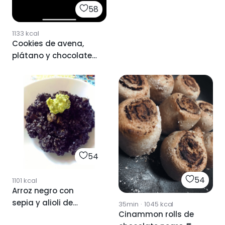
58
1133
kcal
Cookies de avena,
plátano y chocolate
negro
54
54
1101
kcal
Arroz negro con
sepia y alioli de
35min
·
1045
kcal
Cinammon rolls de
aguacate 🥑