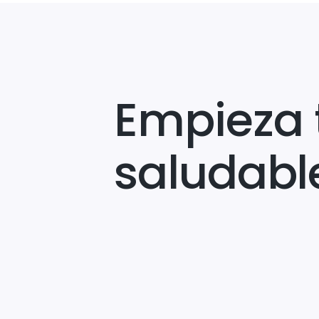
Empieza 
saludabl