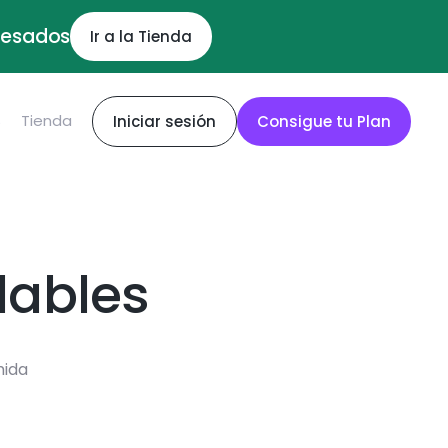
ocesados
Ir a la Tienda
S
Tienda
Iniciar sesión
Consigue tu Plan
dables
mida