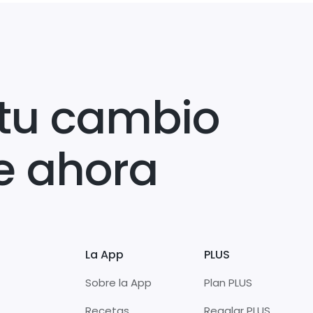
tu cambio
e ahora
La App
PLUS
Sobre la App
Plan PLUS
Recetas
Regalar PLUS