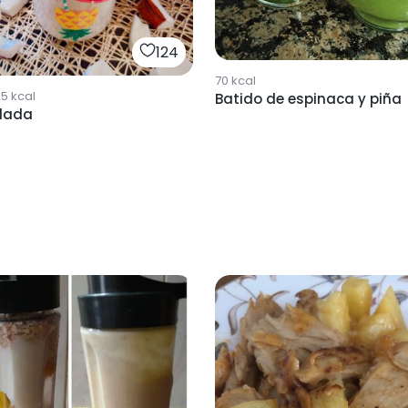
124
70
kcal
25
kcal
Batido de espinaca y piña
olada