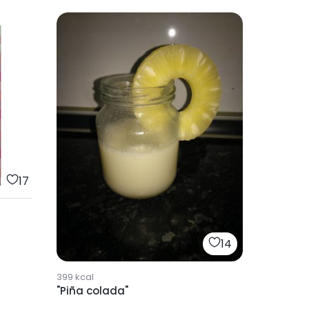
17
14
399
kcal
"Piña colada"