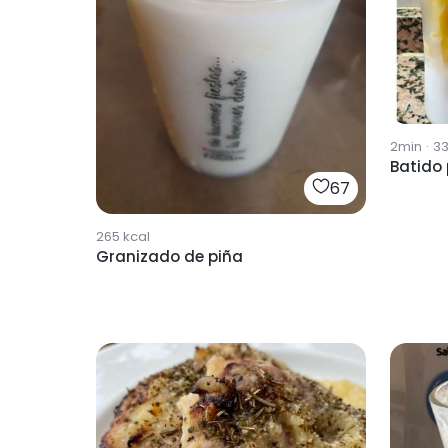
2min
·
3
Batido
67
265
kcal
Granizado de piña