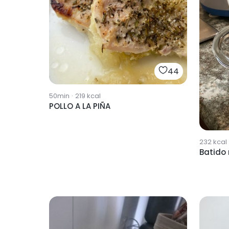
44
50min
·
219
kcal
POLLO A LA PIÑA
232
kcal
Batido