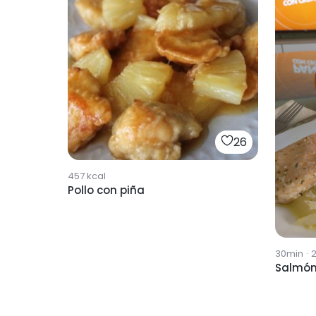
26
457
kcal
Pollo con piña
30min
·
Salmón