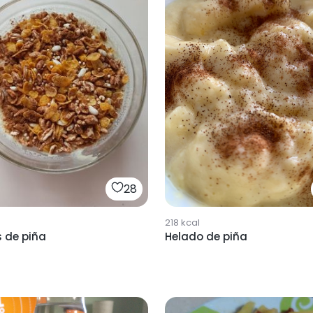
28
218
kcal
s de piña
Helado de piña