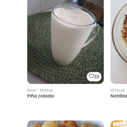
33
5min
·
311
kcal
137
kcal
Piña colada
Natilla