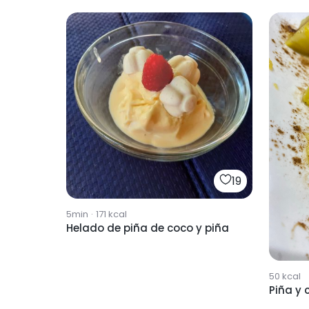
19
5min
·
171
kcal
Helado de piña de coco y piña
50
kcal
Piña y 