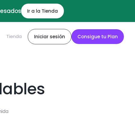
ocesados
Ir a la Tienda
S
Tienda
Iniciar sesión
Consigue tu Plan
dables
mida