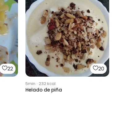
22
20
5min
·
232
kcal
Helado de piña