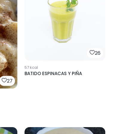
26
57
kcal
BATIDO ESPINACAS Y PIÑA
27