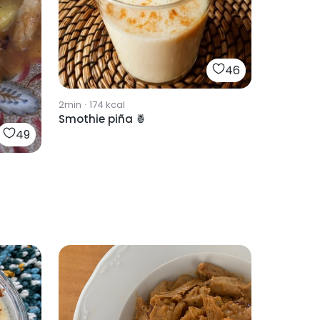
46
2min
·
174
kcal
Smothie piña 🍍
49