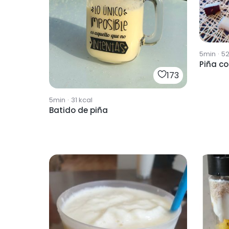
5min
·
5
Piña c
173
5min
·
31
kcal
Batido de piña