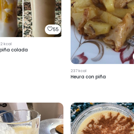
55
32
kcal
 piña colada
237
kcal
Heura con piña