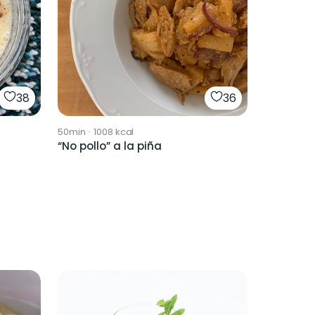
38
36
50min
·
1008
kcal
“No pollo” a la piña