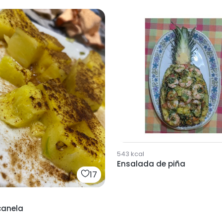
543
kcal
Ensalada de piña
17
canela