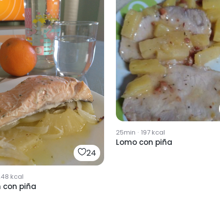
25min
·
197
kcal
Lomo con piña
24
248
kcal
 con piña