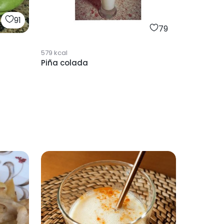
91
79
579
kcal
Piña colada