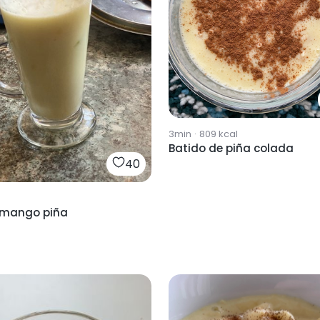
3min
·
809
kcal
Batido de piña colada
40
 mango piña