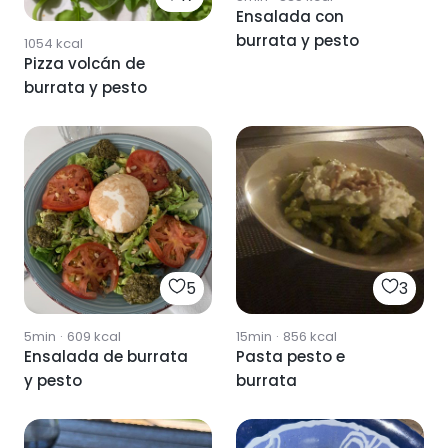
Ensalada con
burrata y pesto
1054
kcal
Pizza volcán de
burrata y pesto
5
3
5min
·
609
kcal
15min
·
856
kcal
Ensalada de burrata
Pasta pesto e
y pesto
burrata