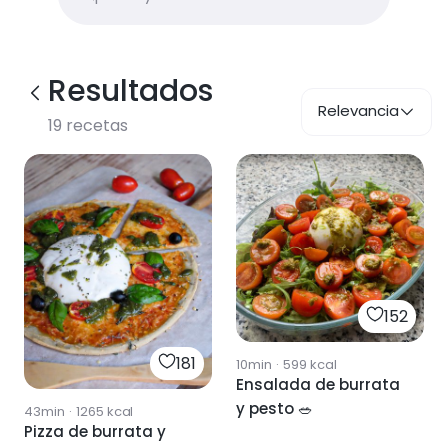
Resultados
Relevancia
19
recetas
152
181
10min
·
599
kcal
Ensalada de burrata
y pesto 🥗
43min
·
1265
kcal
Pizza de burrata y