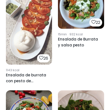
22
15min
·
932
kcal
Ensalada de Burrata
y salsa pesto
26
1143
kcal
Ensalada de burrata
con pesto de
espinacas