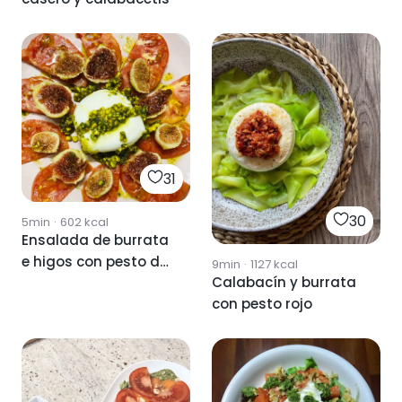
31
30
5min
·
602
kcal
Ensalada de burrata
e higos con pesto de
9min
·
1127
kcal
Calabacín y burrata
pistacho
con pesto rojo