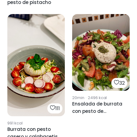
pesto de pistacho
32
20min
·
2496
kcal
Ensalada de burrata
111
con pesto de
anacardos
991
kcal
Burrata con pesto
casero y calabacetis