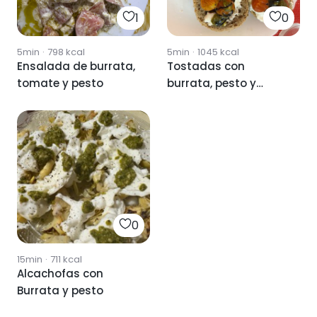
1
0
5min
·
798
kcal
5min
·
1045
kcal
Ensalada de burrata,
Tostadas con
tomate y pesto
burrata, pesto y
cherry
0
15min
·
711
kcal
Alcachofas con
Burrata y pesto