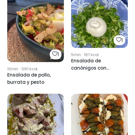
1
1
5min
·
187
kcal
Ensalada de
canónigos con
10min
·
1051
kcal
Ensalada de pollo,
burrata y pesto
burrata y pesto