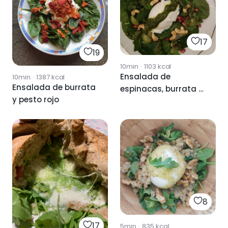
17
19
10min
·
1103
kcal
Ensalada de
10min
·
1387
kcal
Ensalada de burrata
espinacas, burrata y
y pesto rojo
pesto casero
8
17
5min
·
835
kcal