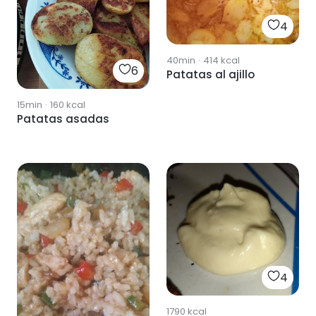
4
40min
·
414
kcal
6
Patatas al ajillo
15min
·
160
kcal
Patatas asadas
4
1790
kcal