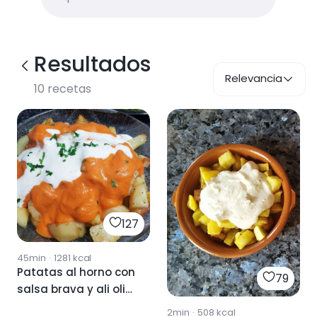
Resultados
Relevancia
10
recetas
127
45min
·
1281
kcal
Patatas al horno con
79
salsa brava y ali oli
casero.
2min
·
508
kcal