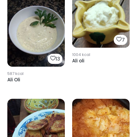
7
1004
kcal
13
Ali oli
587
kcal
Ali Oli