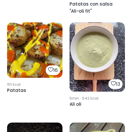
Patatas con salsa
"Ali-oli fit"
16
13
151
kcal
Patatas
5min
·
542
kcal
Ali oli