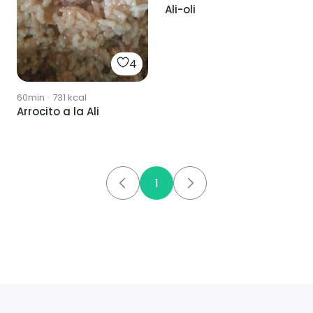
Ali-oli
4
60min
·
731
kcal
Arrocito a la Ali
1