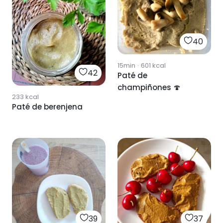
40
15min
·
601
kcal
42
Paté de
champiñones 🍄
233
kcal
Paté de berenjena
39
37