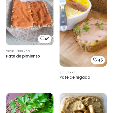
49
2min
·
390
kcal
Pate de pimiento
45
2355
kcal
Pate de higado