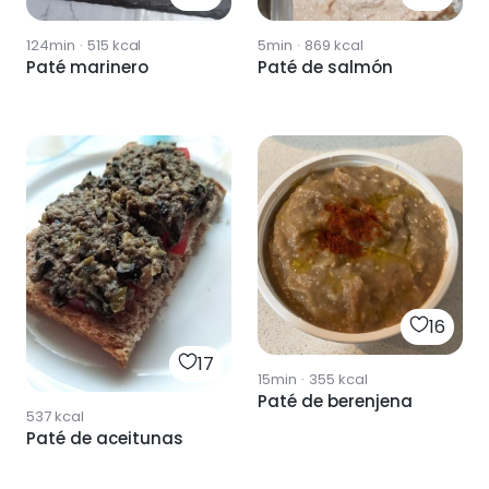
124min
·
515
kcal
5min
·
869
kcal
Paté marinero
Paté de salmón
16
17
15min
·
355
kcal
Paté de berenjena
537
kcal
Paté de aceitunas