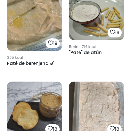
19
19
5min
·
714
kcal
"Paté" de atún
395
kcal
Paté de berenjena 🍆
18
18