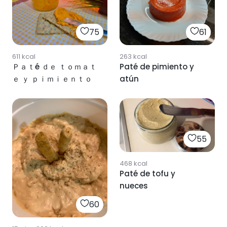
75
61
611
kcal
263
kcal
Ｐａｔé ｄｅ ｔｏｍａｔ
Paté de pimiento y
ｅ ｙ ｐｉｍｉｅｎｔｏ
atún
55
468
kcal
Paté de tofu y
nueces
60