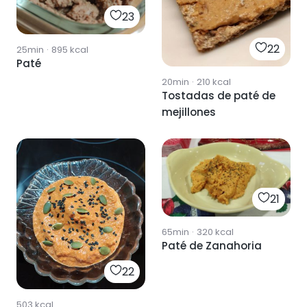
23
22
25min
·
895
kcal
Paté
20min
·
210
kcal
Tostadas de paté de
mejillones
21
65min
·
320
kcal
Paté de Zanahoria
22
503
kcal