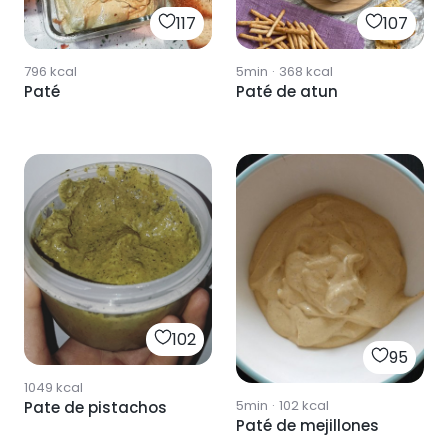
117
107
796
kcal
5min
·
368
kcal
Paté
Paté de atun
102
95
1049
kcal
5min
·
102
kcal
Pate de pistachos
Paté de mejillones