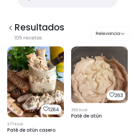
Resultados
Relevancia
105
recetas
263
1284
355
kcal
Paté de atún
277
kcal
Paté de atún casero