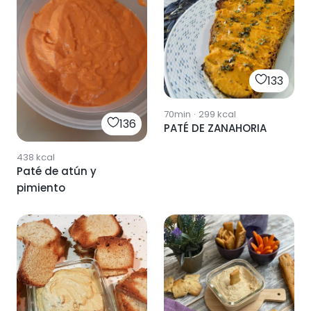
133
70min
·
299
kcal
136
PATÉ DE ZANAHORIA
438
kcal
Paté de atún y
pimiento