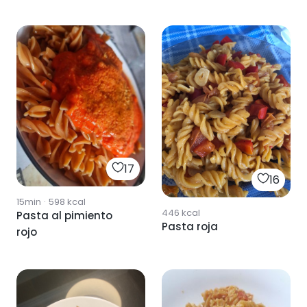
17
16
15min
·
598
kcal
446
kcal
Pasta al pimiento
Pasta roja
rojo