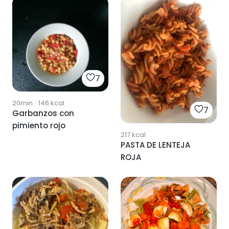
7
20min
·
146
kcal
7
Garbanzos con
pimiento rojo
217
kcal
PASTA DE LENTEJA
ROJA