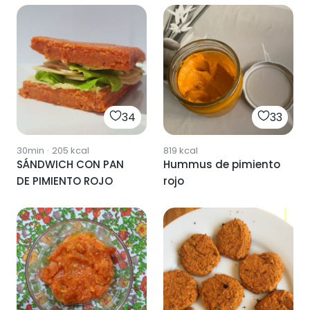
34
33
30min
·
205
kcal
819
kcal
SÁNDWICH CON PAN
Hummus de pimiento
DE PIMIENTO ROJO
rojo