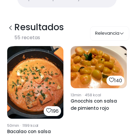
Resultados
Relevancia
55
recetas
140
13min
·
458
kcal
Gnocchis con salsa
de pimiento rojo
196
50min
·
1199
kcal
Bacalao con salsa