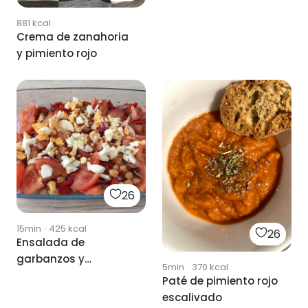
881
kcal
Crema de zanahoria
y pimiento rojo
26
15min
·
425
kcal
26
Ensalada de
garbanzos y
5min
·
370
kcal
pimiento rojo
Paté de pimiento rojo
escalivado