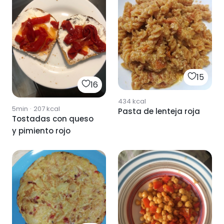
15
16
434
kcal
5min
·
207
kcal
Pasta de lenteja roja
Tostadas con queso
y pimiento rojo