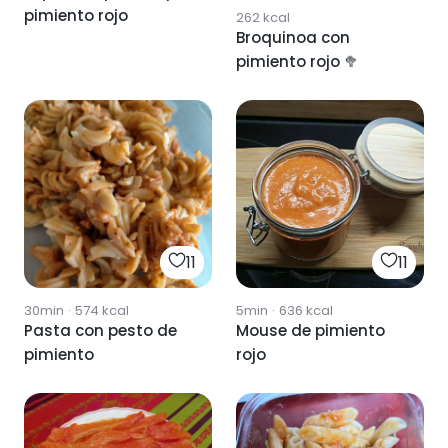
pimiento rojo
262
kcal
Broquinoa con
pimiento rojo 🥦
11
11
30min
·
574
kcal
5min
·
636
kcal
Pasta con pesto de
Mouse de pimiento
pimiento
rojo