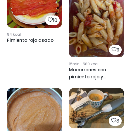
10
94
kcal
Pimiento rojo asado
9
15min
·
580
kcal
Macarrones con
pimiento rojo y
caballa
8