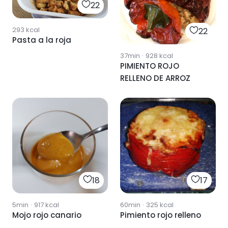
22
293
kcal
22
Pasta a la roja
37min
·
928
kcal
PIMIENTO ROJO
RELLENO DE ARROZ
18
17
5min
·
917
kcal
60min
·
325
kcal
Mojo rojo canario
Pimiento rojo relleno