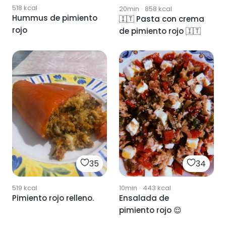
518
kcal
20min
·
858
kcal
Hummus de pimiento
🇮🇹 Pasta con crema
rojo
de pimiento rojo 🇮🇹
35
34
519
kcal
10min
·
443
kcal
Pimiento rojo relleno.
Ensalada de
pimiento rojo 😌