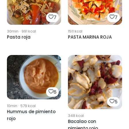
7
7
30min
·
991
kcal
1511
kcal
Pasta roja
PASTA MARINA ROJA
6
5
10min
·
579
kcal
Hummus de pimiento
348
kcal
rojo
Bacalao con
pimiento rojo