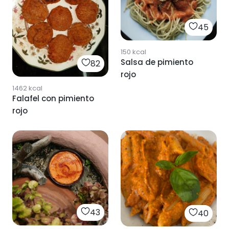
45
150
kcal
Salsa de pimiento
82
rojo
1462
kcal
Falafel con pimiento
rojo
43
40