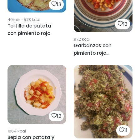
13
40min
·
578
kcal
13
Tortilla de patata
con pimiento rojo
972
kcal
Garbanzos con
pimiento rojo
salteados
12
11
1064
kcal
Sepia con patata y