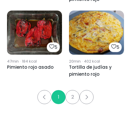
5
5
47min
·
184
kcal
20min
·
402
kcal
Pimiento rojo asado
Tortilla de judías y
pimiento rojo
1
2