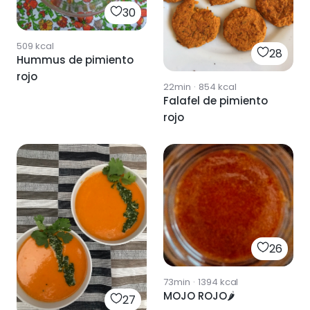
30
509
kcal
28
Hummus de pimiento
rojo
22min
·
854
kcal
Falafel de pimiento
rojo
26
73min
·
1394
kcal
MOJO ROJO🌶
27