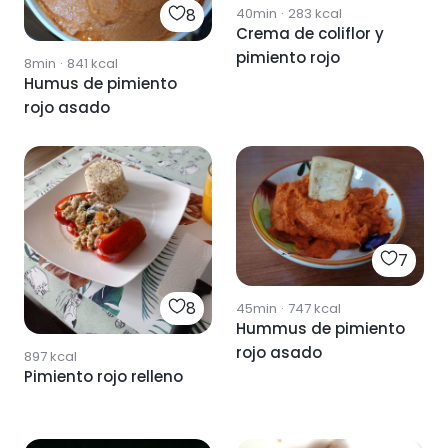
8
40min
·
283
kcal
Crema de coliflor y
pimiento rojo
8min
·
841
kcal
Humus de pimiento
rojo asado
7
8
45min
·
747
kcal
Hummus de pimiento
rojo asado
897
kcal
Pimiento rojo relleno