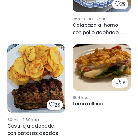
29
35min
·
470
kcal
Calabaza al horno
con pollo adobado al
gusto
28
604
kcal
Lomo relleno
28
60min
·
1160
kcal
Costilleja adobada
con patatas asadas