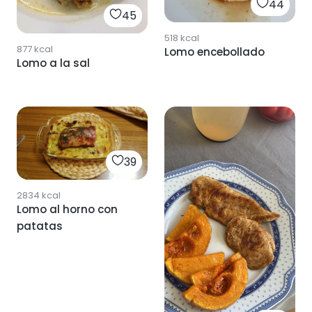
44
45
518
kcal
877
kcal
Lomo encebollado
Lomo a la sal
39
2834
kcal
Lomo al horno con
patatas