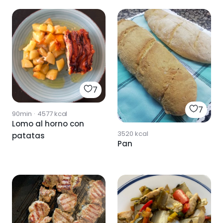
7
7
90min
·
4577
kcal
Lomo al horno con
3520
kcal
patatas
Pan