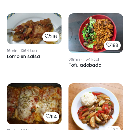
216
198
16min
·
1064
kcal
Lomo en salsa
66min
·
1154
kcal
Tofu adobado
114