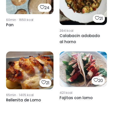
24
21
60min
·
1650
kcal
Pan
394
kcal
Calabacin adobado
al horno
20
21
421
kcal
65min
·
1405
kcal
Fajitas con lomo
Rellenita de Lomo