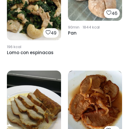
46
90min
·
1844
kcal
49
Pan
196
kcal
Lomo con espinacas