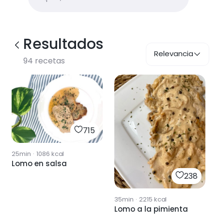
Resultados
Relevancia
94
recetas
715
25min
·
1086
kcal
Lomo en salsa
238
35min
·
2215
kcal
Lomo a la pimienta