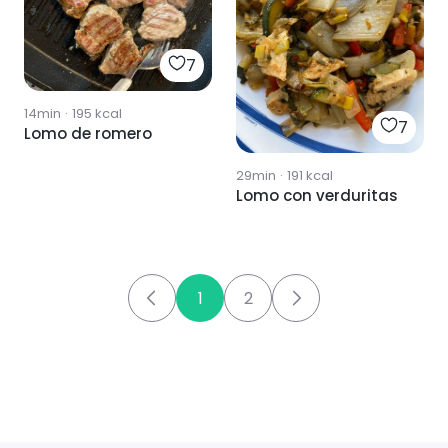
7
14min
·
195
kcal
7
Lomo de romero
29min
·
191
kcal
Lomo con verduritas
1
2