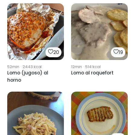
20
19
52min
·
2443
kcal
12min
·
514
kcal
Lomo (jugoso) al
Lomo al roquefort
horno