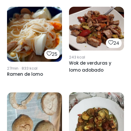
24
25
243
kcal
Wok de verduras y
27min
·
833
kcal
lomo adobado
Ramen de lomo