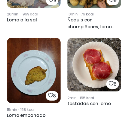
9
9
20min
·
1969
kcal
10min
·
76
kcal
Lomo a la sal
Ñoquis con
champiñones, lomo
adobado y queso
parmesano
8
8
2min
·
155
kcal
tostadas con lomo
15min
·
158
kcal
Lomo empanado