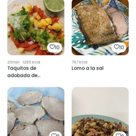
10
10
20min
·
1255
kcal
767
kcal
Taquitos de
Lomo a la sal
adobada de
pechuga