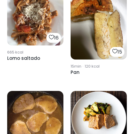
16
15
665
kcal
Lomo saltado
15min
·
120
kcal
Pan