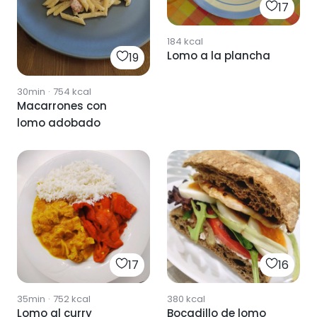
17
184
kcal
Lomo a la plancha
19
30min
·
754
kcal
Macarrones con
lomo adobado
17
16
35min
·
752
kcal
380
kcal
Lomo al curry
Bocadillo de lomo