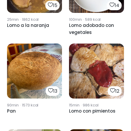
15
14
25min
·
1862
kcal
100min
·
589
kcal
Lomo a la naranja
Lomo adobado con
vegetales
13
12
90min
·
1573
kcal
15min
·
986
kcal
Pan
Lomo con pimientos