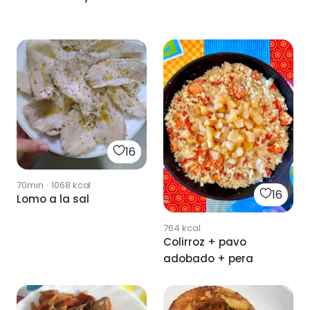
16
70min
·
1068
kcal
16
Lomo a la sal
764
kcal
Colirroz + pavo
adobado + pera