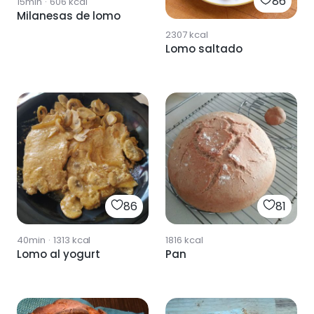
86
15min
·
606
kcal
Milanesas de lomo
2307
kcal
Lomo saltado
86
81
40min
·
1313
kcal
1816
kcal
Lomo al yogurt
Pan