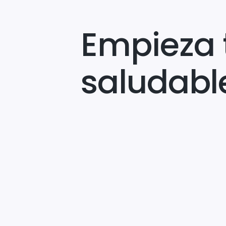
Empieza 
saludabl