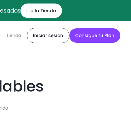
ocesados
Ir a la Tienda
S
Tienda
Iniciar sesión
Consigue tu Plan
dables
mida