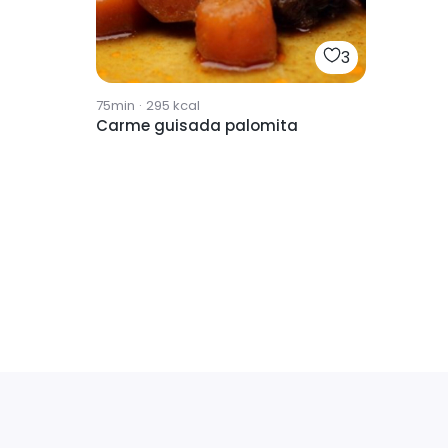
3
75min
·
295
kcal
Carme guisada palomita