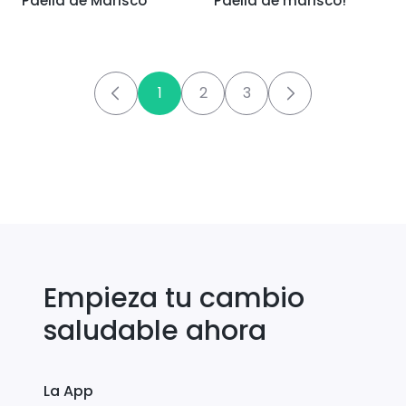
Paella de Marisco
Paella de marisco!
1
2
3
Empieza tu cambio
saludable ahora
La App