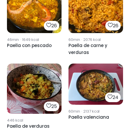
26
26
46min
·
1649
kcal
60min
·
2076
kcal
Paella con pescado
Paella de carne y
verduras
24
25
60min
·
2137
kcal
Paella valenciana
446
kcal
Paella de verduras