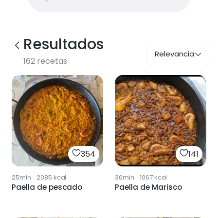
Resultados
Relevancia
162
recetas
354
141
25min
·
2085
kcal
36min
·
1067
kcal
Paella de pescado
Paella de Marisco