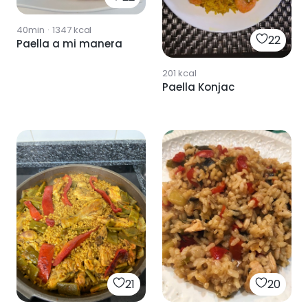
40min
·
1347
kcal
22
Paella a mi manera
201
kcal
Paella Konjac
20
21