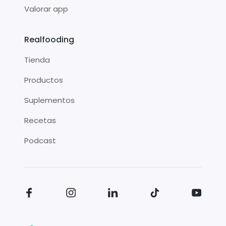
Valorar app
Realfooding
Tienda
Productos
Suplementos
Recetas
Podcast