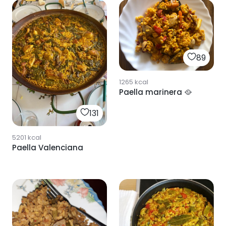
89
1265
kcal
Paella marinera 🥘
131
5201
kcal
Paella Valenciana