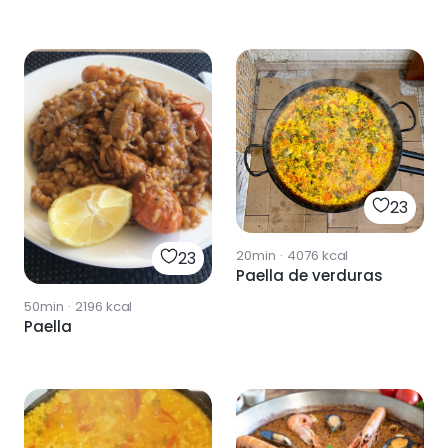
23
20min
·
4076
kcal
23
Paella de verduras
50min
·
2196
kcal
Paella