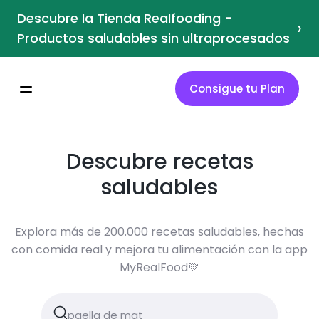
Descubre la Tienda Realfooding -
›
Productos saludables sin ultraprocesados
Consigue tu Plan
Descubre recetas
saludables
Explora más de 200.000 recetas saludables, hechas
con comida real y mejora tu alimentación con la app
MyRealFood💚