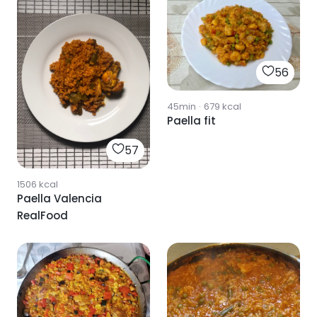
56
45min
·
679
kcal
Paella fit
57
1506
kcal
Paella Valencia
RealFood