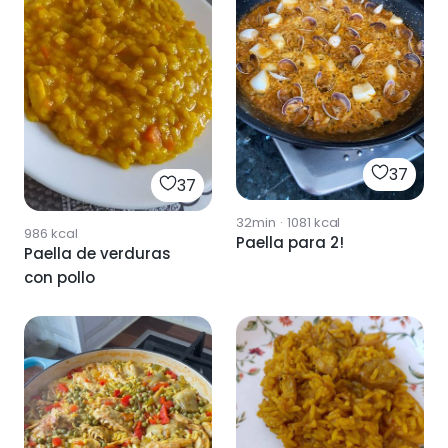
37
37
32min
·
1081
kcal
986
kcal
Paella para 2!
Paella de verduras
con pollo