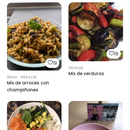
18
19
190
kcal
Mix de verduras
19min
·
566
kcal
Mix de arroces con
champiñones