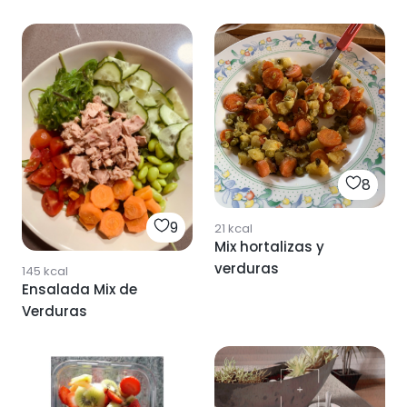
8
9
21
kcal
Mix hortalizas y
verduras
145
kcal
Ensalada Mix de
Verduras