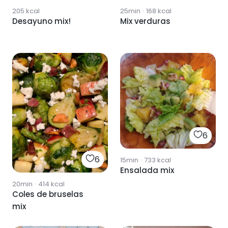
205
kcal
25min
·
168
kcal
Desayuno mix!
Mix verduras
6
6
15min
·
733
kcal
Ensalada mix
20min
·
414
kcal
Coles de bruselas
mix