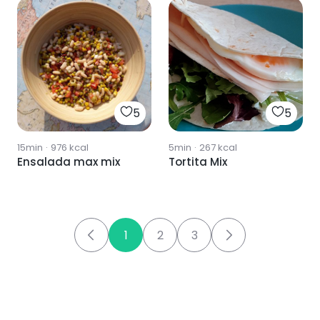
5
5
15min
·
976
kcal
5min
·
267
kcal
Ensalada max mix
Tortita Mix
1
2
3