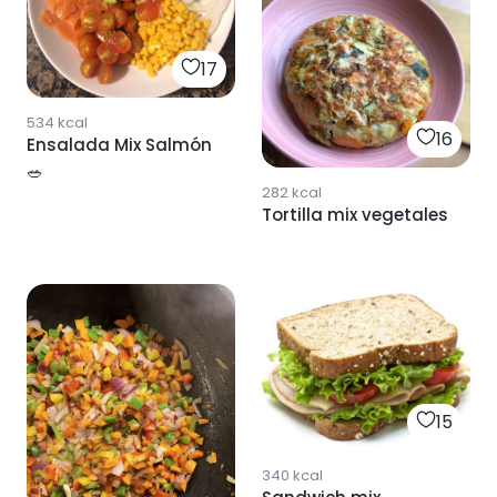
17
534
kcal
16
Ensalada Mix Salmón
🥗
282
kcal
Tortilla mix vegetales
15
340
kcal