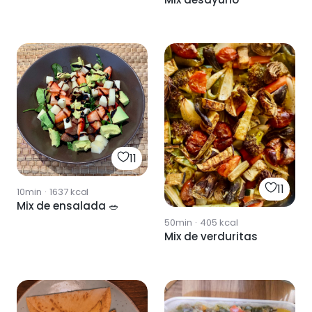
11
11
10min
·
1637
kcal
Mix de ensalada 🥗
50min
·
405
kcal
Mix de verduritas