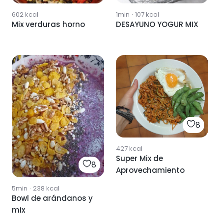
602
kcal
1min
·
107
kcal
Mix verduras horno
DESAYUNO YOGUR MIX
8
427
kcal
Super Mix de
8
Aprovechamiento
5min
·
238
kcal
Bowl de arándanos y
mix