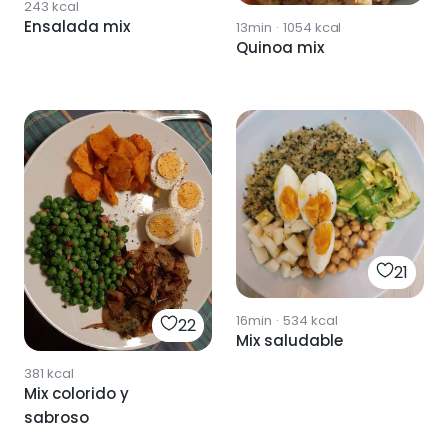
243
kcal
Ensalada mix
13min
·
1054
kcal
Quinoa mix
21
16min
·
534
kcal
22
Mix saludable
381
kcal
Mix colorido y
sabroso