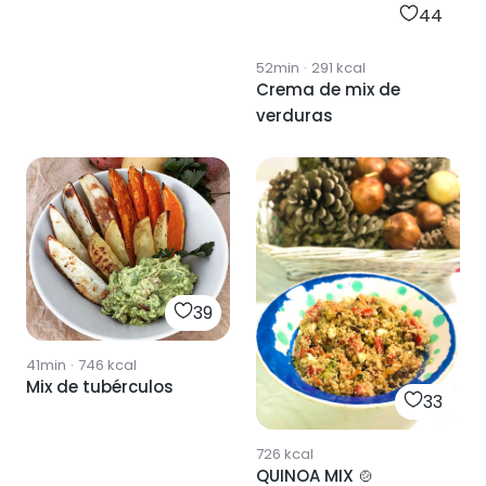
44
52min
·
291
kcal
Crema de mix de
verduras
39
41min
·
746
kcal
Mix de tubérculos
33
726
kcal
QUINOA MIX 🍲