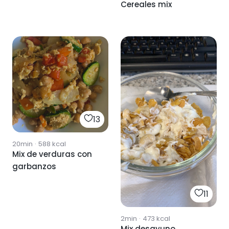
Cereales mix
13
20min
·
588
kcal
Mix de verduras con
garbanzos
11
2min
·
473
kcal
Mix desayuno