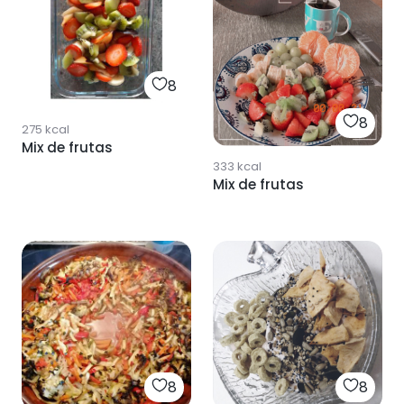
8
8
275
kcal
Mix de frutas
333
kcal
Mix de frutas
8
8