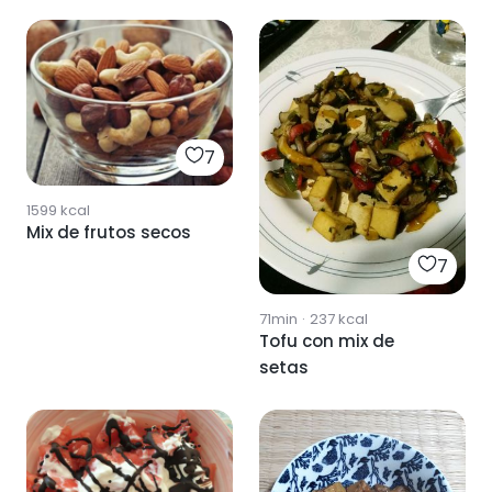
7
1599
kcal
Mix de frutos secos
7
71min
·
237
kcal
Tofu con mix de
setas