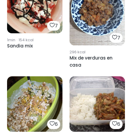
7
7
1min
·
154
kcal
Sandia mix
296
kcal
Mix de verduras en
casa
6
6