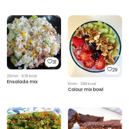
31
29
25min
·
678
kcal
Ensalada mix
5min
·
298
kcal
Colour mix bowl