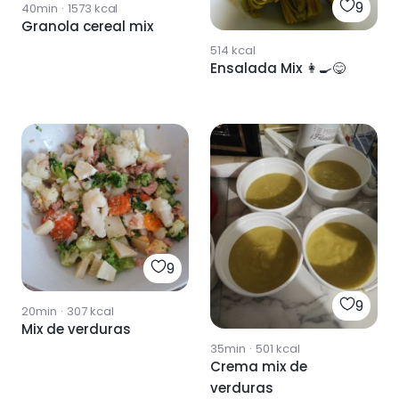
9
40min
·
1573
kcal
Granola cereal mix
514
kcal
Ensalada Mix 👩‍🍳😋
9
9
20min
·
307
kcal
Mix de verduras
35min
·
501
kcal
Crema mix de
verduras