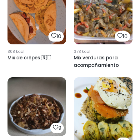
10
10
308
kcal
373
kcal
Mix de crêpes 🇳🇱
Mix verduras para
acompañamiento
9