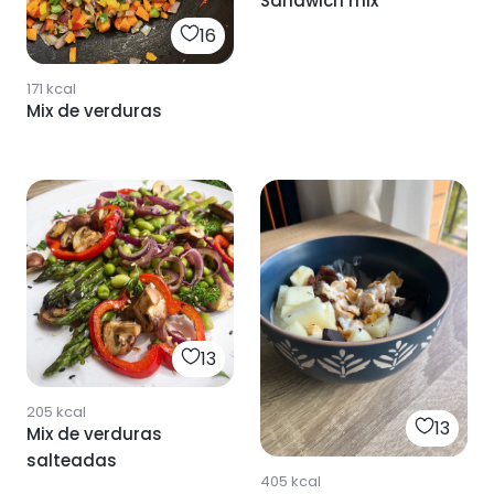
Sandwich mix
16
171
kcal
Mix de verduras
13
205
kcal
13
Mix de verduras
salteadas
405
kcal