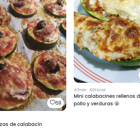
47min
·
601
kcal
Mini calabacines rellenos 
69
pollo y verduras 🤩
zzas de calabacín