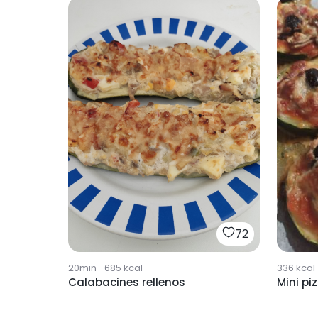
72
20min
·
685
kcal
336
kcal
Calabacines rellenos
Mini pi