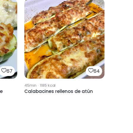
67
64
45min
·
1185
kcal
de
Calabacines rellenos de atún