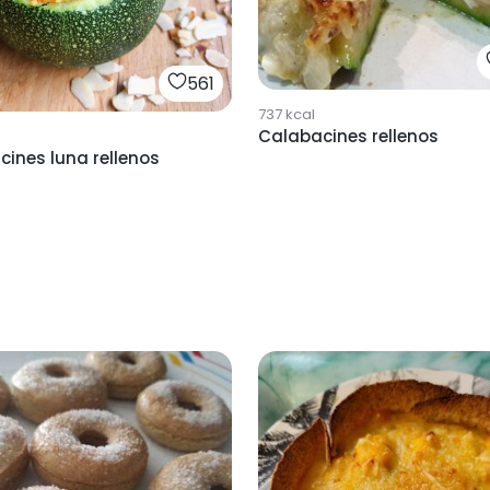
561
737
kcal
Calabacines rellenos
ines luna rellenos