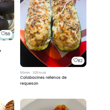
86
e
82
50min
·
325
kcal
Calabacines rellenos de
requeson