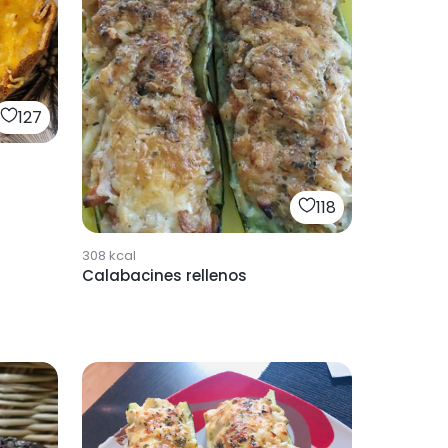
127
118
308
kcal
Calabacines rellenos