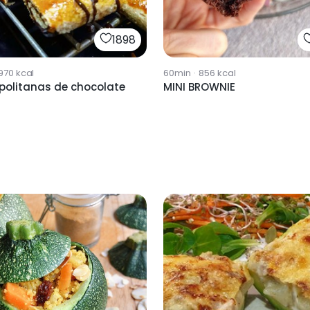
1898
970
kcal
60min
·
856
kcal
politanas de chocolate
MINI BROWNIE