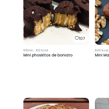
107
55min
·
812
kcal
840
kcal
Mini phoskitos de boniato
Mini M