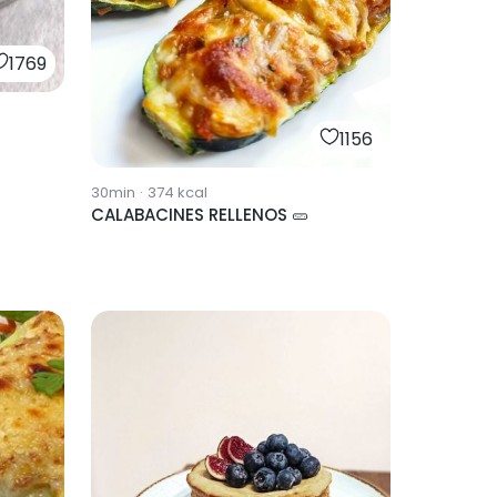
1769
1156
30min
·
374
kcal
CALABACINES RELLENOS 🥒