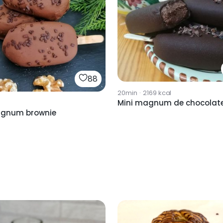
88
20min
·
2169
kcal
Mini magnum de chocolat
agnum brownie