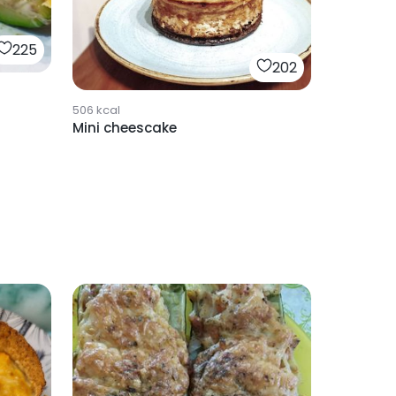
225
202
506
kcal
Mini cheescake