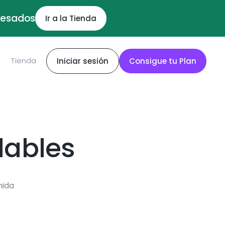
ocesados
Ir a la Tienda
S
Tienda
Iniciar sesión
Consigue tu Plan
dables
mida