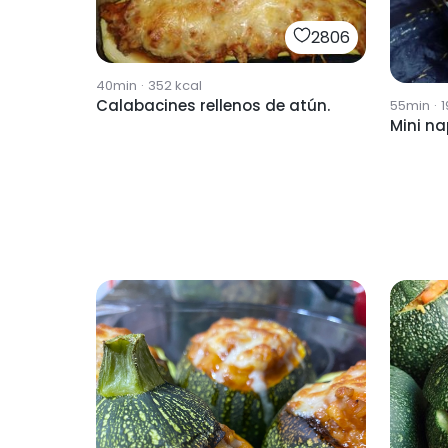
2806
40min
·
352
kcal
Calabacines rellenos de atún.
55min
·
1
Mini na