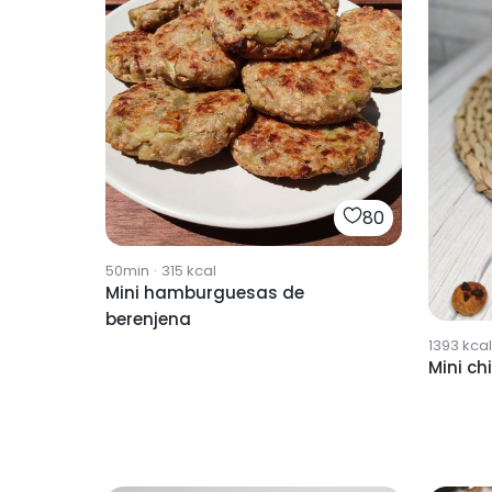
80
50min
·
315
kcal
Mini hamburguesas de
berenjena
1393
kcal
Mini ch