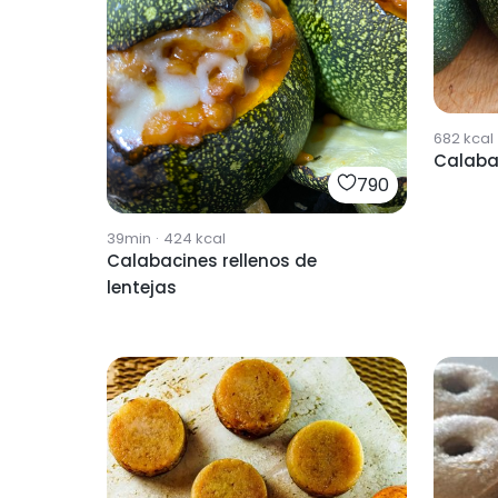
682
kcal
Calabac
790
39min
·
424
kcal
Calabacines rellenos de
lentejas