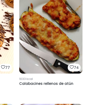
77
74
1033
kcal
Calabacines rellenos de atún