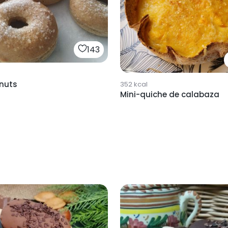
143
onuts
352
kcal
Mini-quiche de calabaza