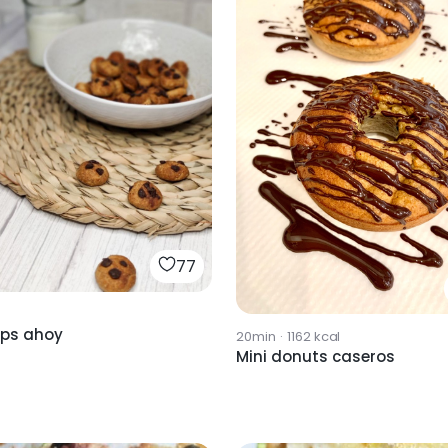
77
ips ahoy
20min
·
1162
kcal
Mini donuts caseros