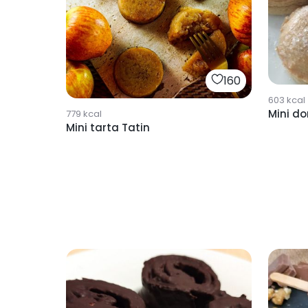
160
603
kcal
Mini d
779
kcal
Mini tarta Tatin