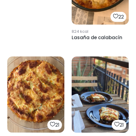
22
824
kcal
Lasaña de calabacín
21
21