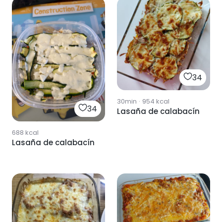
34
30min
·
954
kcal
34
Lasaña de calabacín
688
kcal
Lasaña de calabacín