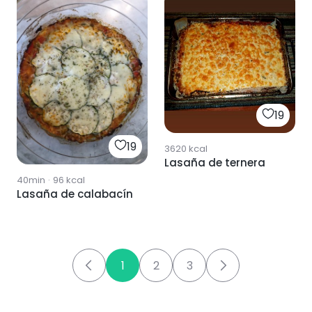
19
19
3620
kcal
Lasaña de ternera
40min
·
96
kcal
Lasaña de calabacín
1
2
3