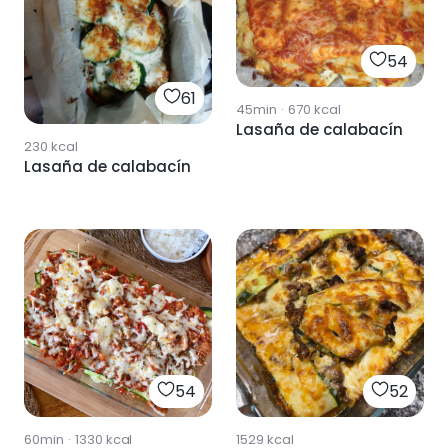
54
61
45min
·
670
kcal
Lasaña de calabacín
230
kcal
Lasaña de calabacín
54
52
60min
·
1330
kcal
1529
kcal