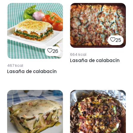
25
26
664
kcal
Lasaña de calabacín
467
kcal
Lasaña de calabacín