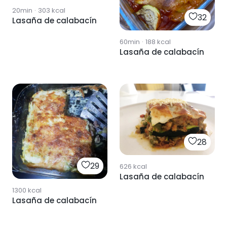
20min
·
303
kcal
32
Lasaña de calabacín
60min
·
188
kcal
Lasaña de calabacín
28
29
626
kcal
Lasaña de calabacín
1300
kcal
Lasaña de calabacín