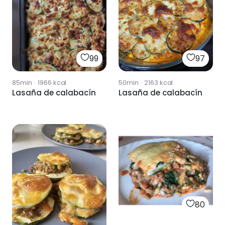
99
97
85min
·
1966
kcal
50min
·
2163
kcal
Lasaña de calabacín
Lasaña de calabacín
80