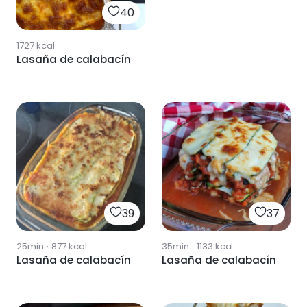
40
1727
kcal
Lasaña de calabacín
39
37
25min
·
877
kcal
35min
·
1133
kcal
Lasaña de calabacín
Lasaña de calabacín