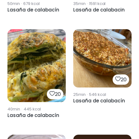
35min
·
1591
kcal
50min
·
679
kcal
Lasaña de calabacin
Lasaña de calabacín
20
20
25min
·
546
kcal
Lasaña de calabacín
40min
·
445
kcal
Lasaña de calabacín