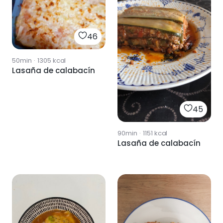
46
50min
·
1305
kcal
Lasaña de calabacín
45
90min
·
1151
kcal
Lasaña de calabacín