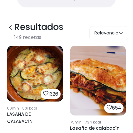
Resultados
Relevancia
149
recetas
1326
654
60min
·
801
kcal
LASAÑA DE
CALABACÍN
75min
·
734
kcal
Lasaña de calabacín