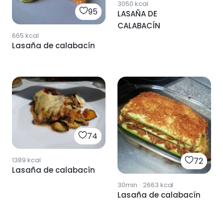
3050
kcal
95
LASAÑA DE
CALABACÍN
665
kcal
Lasaña de calabacín
74
1389
kcal
72
Lasaña de calabacín
30min
·
2663
kcal
Lasaña de calabacín