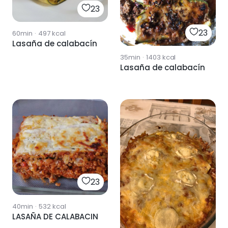
23
23
60min
·
497
kcal
Lasaña de calabacín
35min
·
1403
kcal
Lasaña de calabacín
23
40min
·
532
kcal
LASAÑA DE CALABACIN