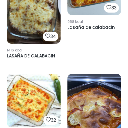
33
958
kcal
Lasaña de calabacin
34
1416
kcal
LASAÑA DE CALABACIN
32