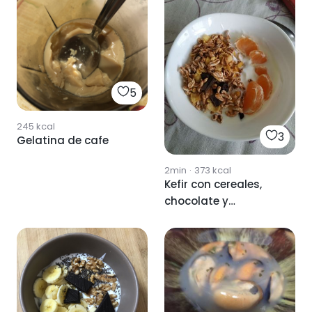
5
245
kcal
3
Gelatina de cafe
2min
·
373
kcal
Kefir con cereales,
chocolate y
mandarina