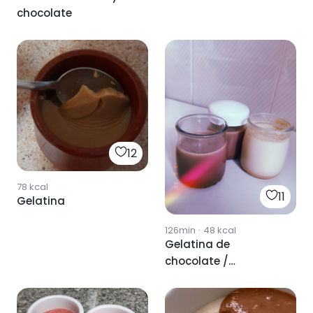
chocolate
12
78
kcal
11
Gelatina
126min
·
48
kcal
Gelatina de
chocolate /
mantequilla de
cachuete