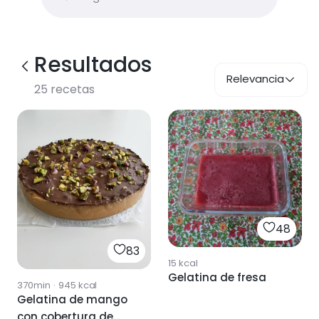
Resultados
Relevancia
25
recetas
48
83
15
kcal
Gelatina de fresa
370min
·
945
kcal
Gelatina de mango
con cobertura de