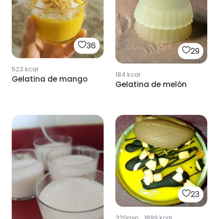
36
29
523
kcal
184
kcal
Gelatina de mango
Gelatina de melón
23
320min
·
1899
kcal