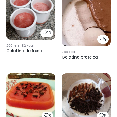
10
9
200min
·
32
kcal
Gelatina de fresa
288
kcal
Gelatina proteica
8
6