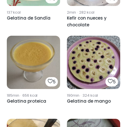
137
kcal
2min
·
282
kcal
Gelatina de Sandía
Kefir con nueces y
chocolate
5
5
185min
·
656
kcal
190min
·
324
kcal
Gelatina proteica
Gelatina de mango