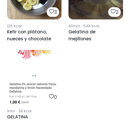
3
2
125
kcal
60min
·
548
kcal
Kefir con plátano,
Gelatina de
nueces y chocolate
mejillones
0
1min
·
38
kcal
GELATINA