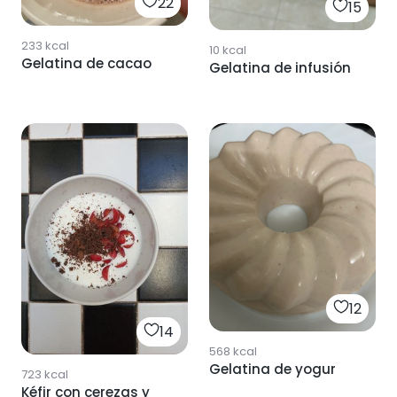
22
15
233
kcal
10
kcal
Gelatina de cacao
Gelatina de infusión
12
14
568
kcal
Gelatina de yogur
723
kcal
Kéfir con cerezas y