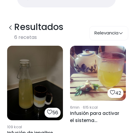
Resultados
Relevancia
6
recetas
42
6min
·
615
kcal
56
Infusión para activar
el sistema
109
kcal
inmunológico
Infusión de jengibre