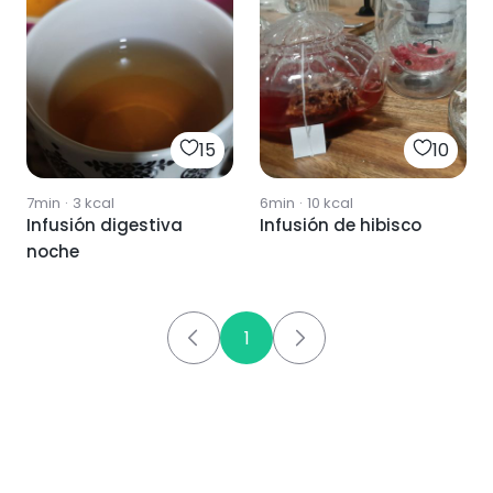
15
10
7min
·
3
kcal
6min
·
10
kcal
Infusión digestiva
Infusión de hibisco
noche
1