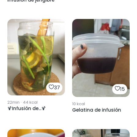
37
15
22min
·
44
kcal
10
kcal
🍹Infusión de...🍹
Gelatina de infusión