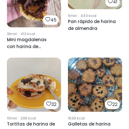
41
5min
·
443
kcal
45
Pan rápido de harina
de almendra
18min
·
413
kcal
Mini magdalenas
con harina de
almendra
32
22
10min
·
296
kcal
1639
kcal
Tortitas de harina de
Galletas de harina