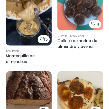
14
20min
·
1245
kcal
15
Galleta de harina de
almendra y avena
1217
kcal
Mantequilla de
almendras