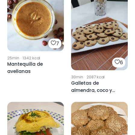
7
25min
·
1342
kcal
6
Mantequilla de
avellanas
30min
·
2087
kcal
Galletas de
almendra, coco y
harina de arroz