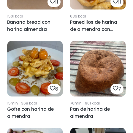
11
11
1501
kcal
636
kcal
Banana bread con
Panecillos de harina
harina almendra
de almendra con
mascarpone y tintes
8
7
15min
·
368
kcal
70min
·
901
kcal
Gofre con harina de
Pan de harina de
almendra
almendra