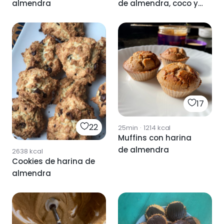
almendra
de almendra, coco y
avena
17
22
25min
·
1214
kcal
Muffins con harina
de almendra
2638
kcal
Cookies de harina de
almendra