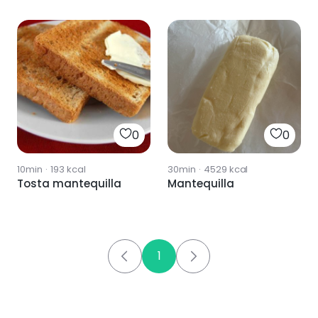
y anchoas
0
0
10min
·
193
kcal
30min
·
4529
kcal
Tosta mantequilla
Mantequilla
1