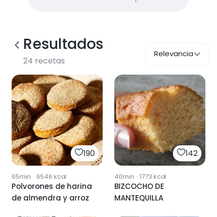
Resultados
Relevancia
24
recetas
190
142
65min
·
6546
kcal
40min
·
1773
kcal
Polvorones de harina
BIZCOCHO DE
de almendra y arroz
MANTEQUILLA