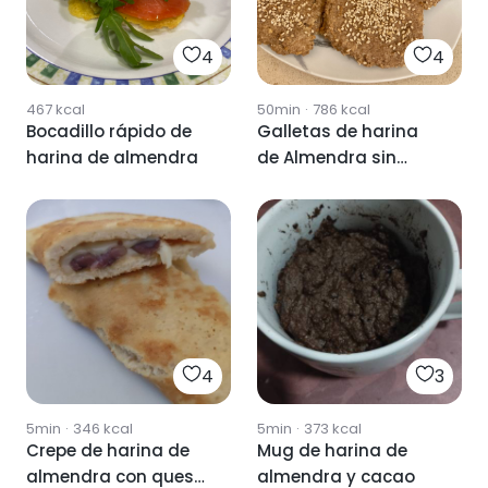
4
4
467
kcal
50min
·
786
kcal
Bocadillo rápido de
Galletas de harina
harina de almendra
de Almendra sin
azúcar.
4
3
5min
·
346
kcal
5min
·
373
kcal
Crepe de harina de
Mug de harina de
almendra con queso
almendra y cacao