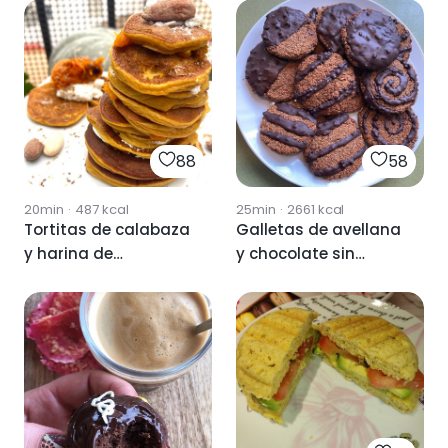
88
58
20min
·
487
kcal
25min
·
2661
kcal
Tortitas de calabaza
Galletas de avellana
y harina de
y chocolate sin
almendra .
harina ni
mantequilla