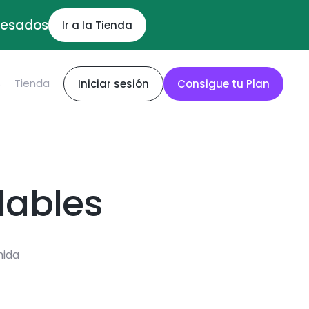
ocesados
Ir a la Tienda
S
Tienda
Iniciar sesión
Consigue tu Plan
dables
mida