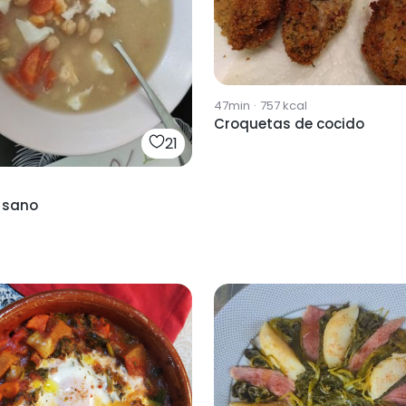
47min
·
757
kcal
Croquetas de cocido
21
 sano