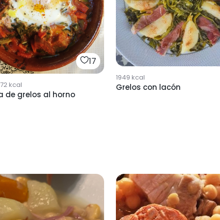
17
1949
kcal
72
kcal
Grelos con lacón
 de grelos al horno