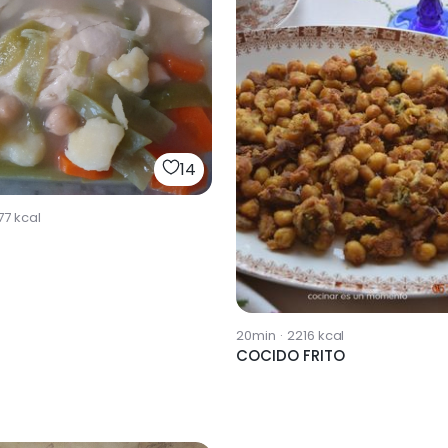
14
77
kcal
20min
·
2216
kcal
COCIDO FRITO