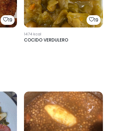
19
19
1474
kcal
COCIDO VERDULERO