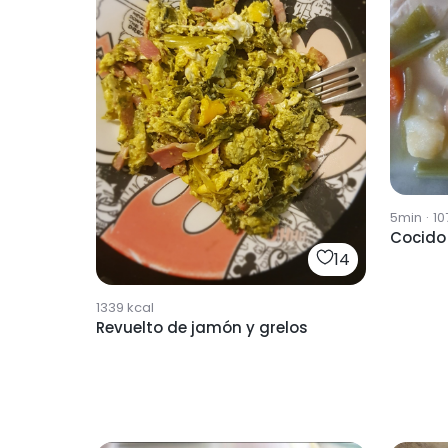
5min
·
10
Cocido
14
1339
kcal
Revuelto de jamón y grelos