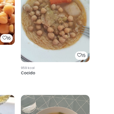
16
15
959
kcal
Cocido