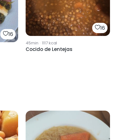
16
16
45min
·
1117
kcal
Cocido de Lentejas