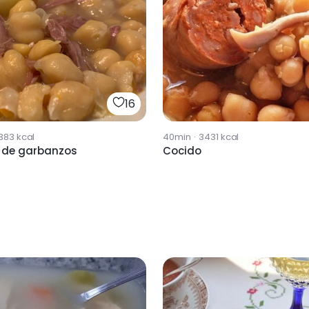
16
383
kcal
40min
·
3431
kcal
 de garbanzos
Cocido