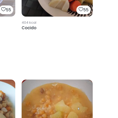
55
55
404
kcal
Cocido