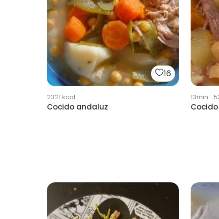
16
2321
kcal
13min
·
5
Cocido andaluz
Cocido