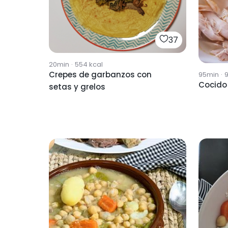
37
20min
·
554
kcal
Crepes de garbanzos con
95min
·
Cocido
setas y grelos