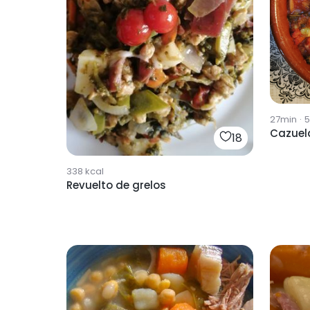
27min
·
5
Cazuela
18
338
kcal
Revuelto de grelos