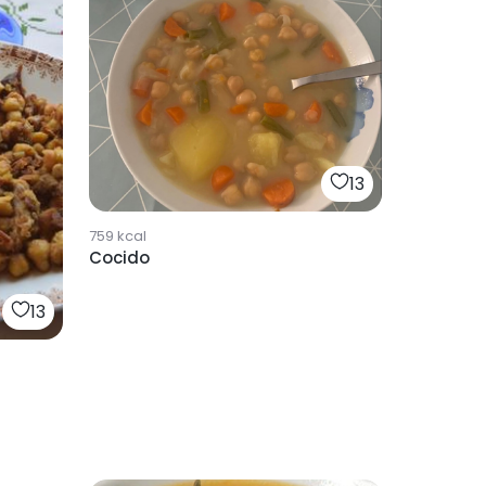
13
759
kcal
Cocido
13