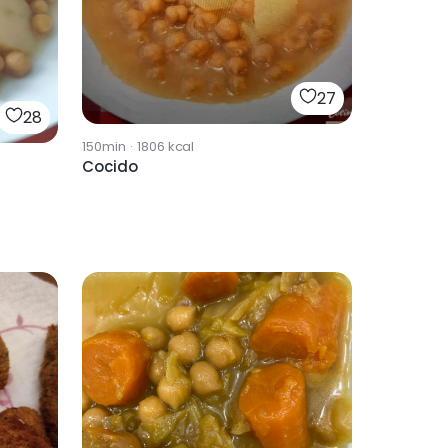
27
28
150min
·
1806
kcal
Cocido