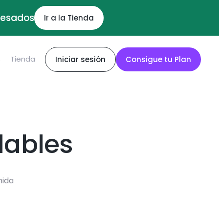
ocesados
Ir a la Tienda
S
Tienda
Iniciar sesión
Consigue tu Plan
dables
mida