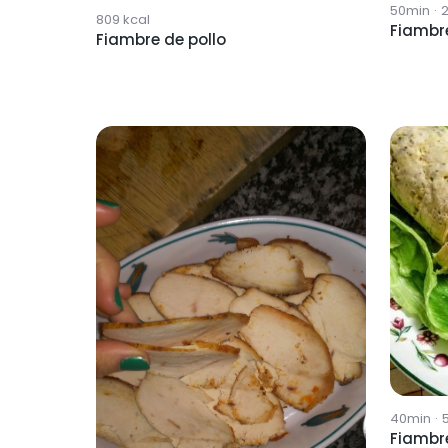
50min
·
809
kcal
Fiambre
Fiambre de pollo
40min
·
Fiambre