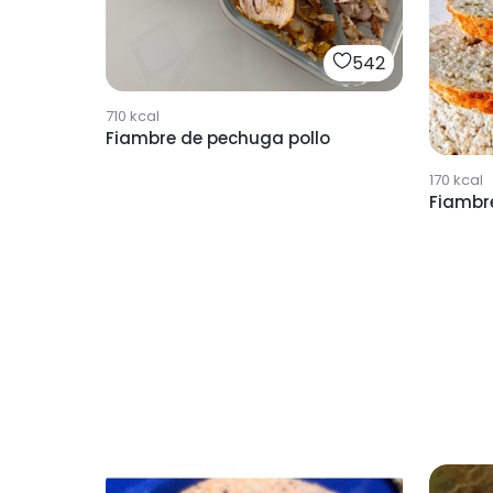
542
710
kcal
Fiambre de pechuga pollo
170
kcal
Fiambre