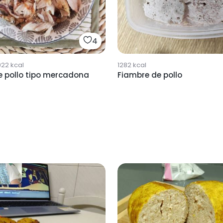
4
922
kcal
1282
kcal
e pollo tipo mercadona
Fiambre de pollo