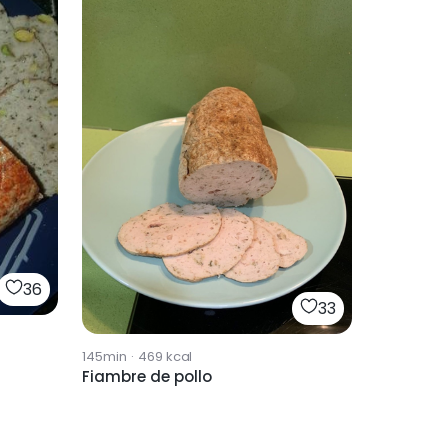
36
33
145min
·
469
kcal
Fiambre de pollo