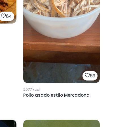
64
63
2077
kcal
Pollo asado estilo Mercadona