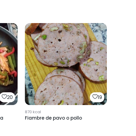
20
19
870
kcal
na
Fiambre de pavo o pollo