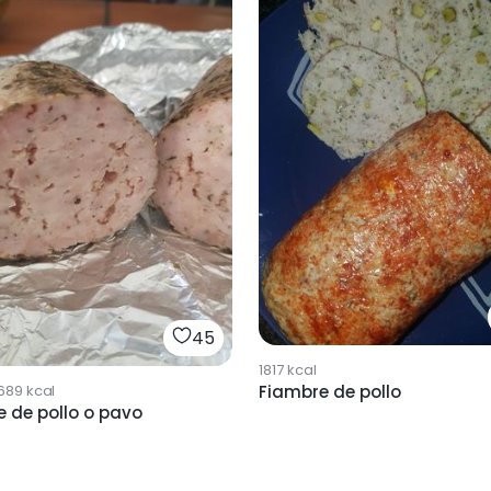
45
1817
kcal
Fiambre de pollo
689
kcal
 de pollo o pavo