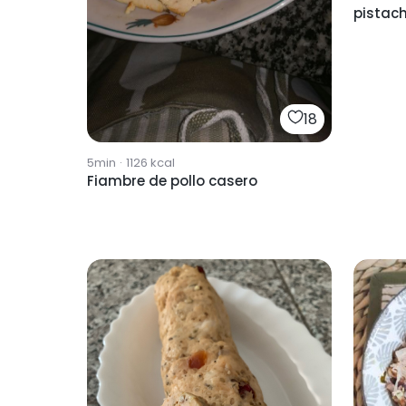
pistac
18
5min
·
1126
kcal
Fiambre de pollo casero