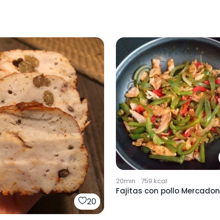
20min
·
759
kcal
Fajitas con pollo Mercado
20