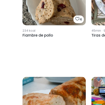
4
234
kcal
45min
·
Fiambre de pollo
Tiras d