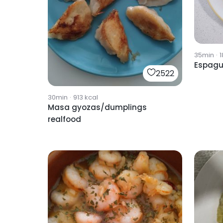
35min
·
1
Espagu
2522
30min
·
913
kcal
Masa gyozas/dumplings
realfood