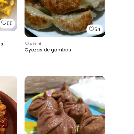
55
54
gs
634
kcal
Gyozas de gambas