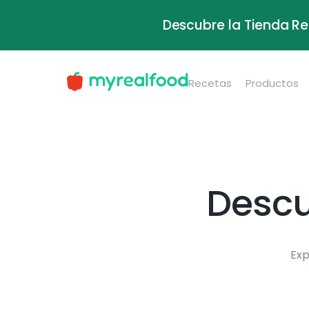
Descubre la Tienda Re
Recetas
Productos
Descu
Exp