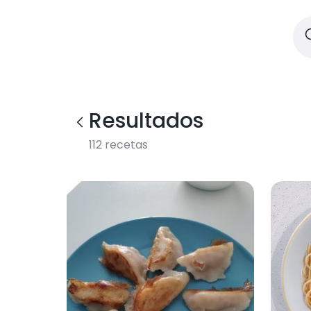
Resultados
112
recetas