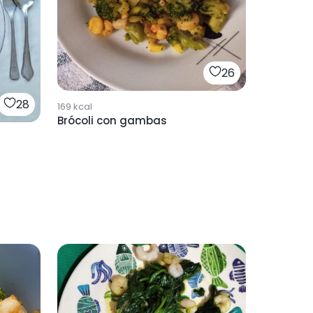
26
28
169
kcal
Brócoli con gambas