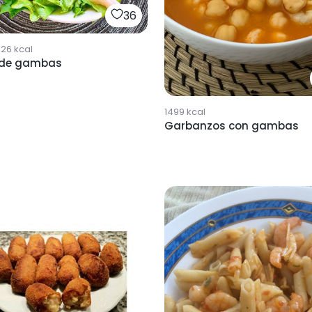
36
326
kcal
 de gambas
1499
kcal
Garbanzos con gambas