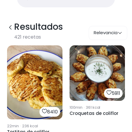
Resultados
Relevancia
421
recetas
5911
100min
·
361
kcal
8410
Croquetas de coliflor
22min
·
236
kcal
Tortitas de coliflor