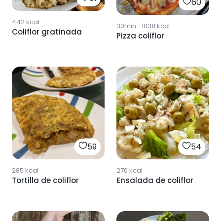
60
442
kcal
30min
·
1038
kcal
Coliflor gratinada
Pizza coliflor
59
54
285
kcal
270
kcal
Tortilla de coliflor
Ensalada de coliflor