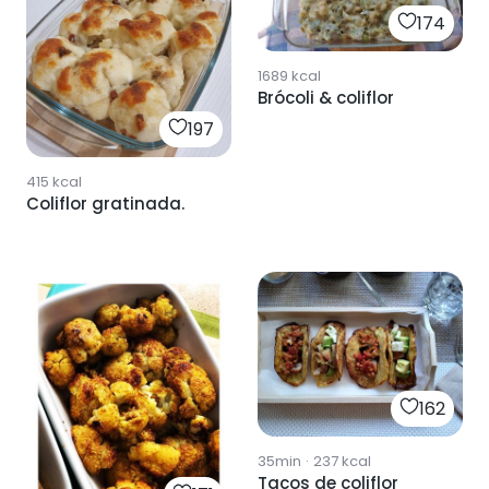
174
1689
kcal
Brócoli & coliflor
197
415
kcal
Coliflor gratinada.
162
35min
·
237
kcal
Tacos de coliflor