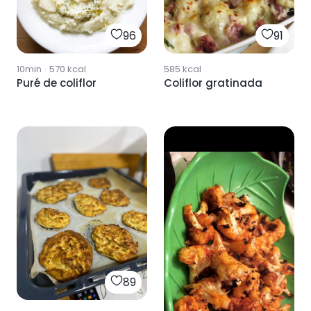
96
91
10min
·
570
kcal
585
kcal
Puré de coliflor
Coliflor gratinada
89