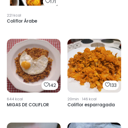
171
221
kcal
Coliflor Árabe
142
133
644
kcal
20min
·
146
kcal
MIGAS DE COLIFLOR
Coliflor esparragada