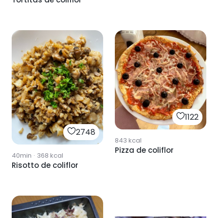
1122
2748
843
kcal
Pizza de coliflor
40min
·
368
kcal
Risotto de coliflor