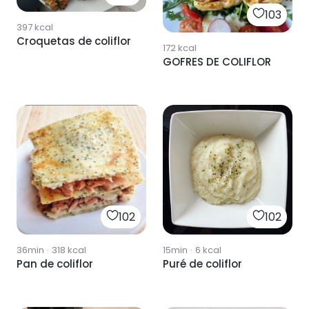
103
397
kcal
Croquetas de coliflor
172
kcal
GOFRES DE COLIFLOR
102
102
36min
·
318
kcal
15min
·
6
kcal
Pan de coliflor
Puré de coliflor