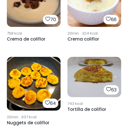
70
66
758
kcal
20min
·
324
kcal
Crema de coliflor
Crema coliflor
63
64
743
kcal
Tortilla de coliflor
20min
·
637
kcal
Nuggets de coliflor