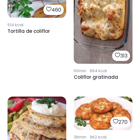
460
514
kcal
Tortilla de coliflor
313
50min
·
664
kcal
Coliflor gratinada
270
36min
·
962
kcal