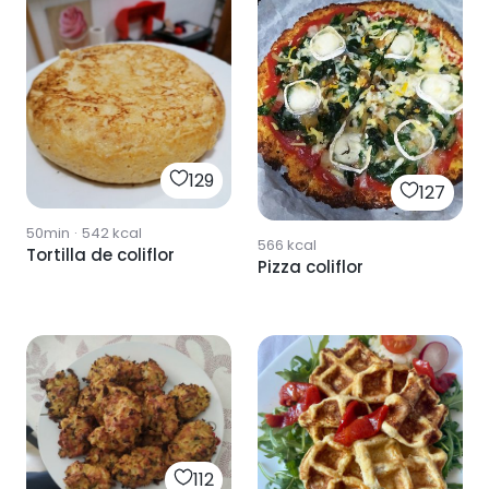
129
127
50min
·
542
kcal
566
kcal
Tortilla de coliflor
Pizza coliflor
112