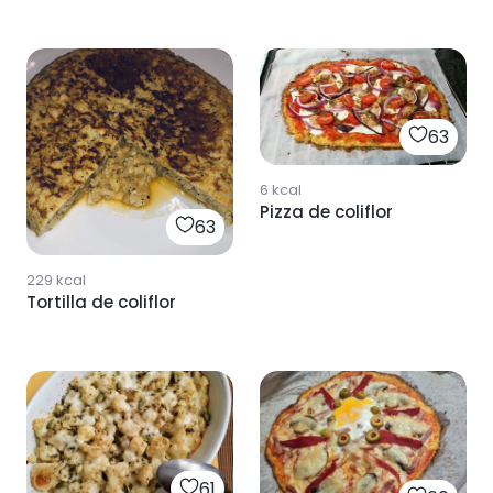
63
6
kcal
Pizza de coliflor
63
229
kcal
Tortilla de coliflor
61