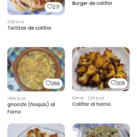
Burger de coliflor
271
238
kcal
Tortitas de coliflor.
209
266
50min
·
236
kcal
1489
kcal
Coliflor al horno.
gnocchi (ñoquis) al
Forno