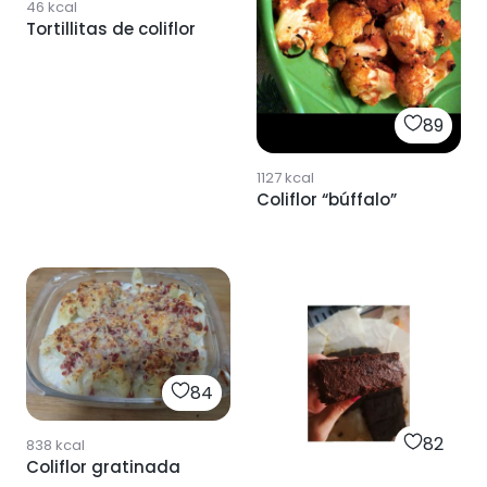
46
kcal
Tortillitas de coliflor
89
1127
kcal
Coliflor “búffalo”
84
82
838
kcal
Coliflor gratinada