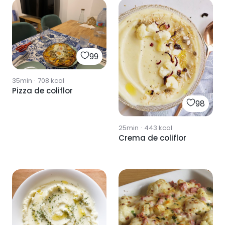
99
35min
·
708
kcal
Pizza de coliflor
98
25min
·
443
kcal
Crema de coliflor