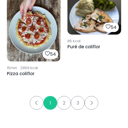
54
85
kcal
Puré de coliflor
54
15min
·
2959
kcal
Pizza coliflor
1
2
3