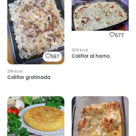
577
658
kcal
Coliflor al horno
597
218
kcal
Coliflor gratinada