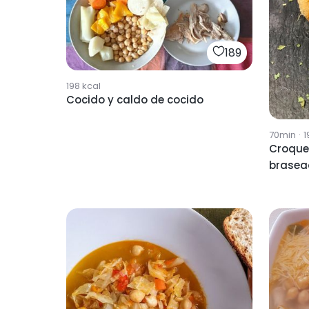
189
198
kcal
Cocido y caldo de cocido
70min
·
1
Croque
brasea