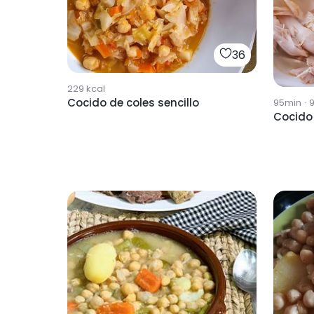
36
229
kcal
Cocido de coles sencillo
95min
·
Cocido