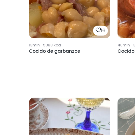
16
13min
·
5383
kcal
40min
·
Cocido de garbanzos
Cocido