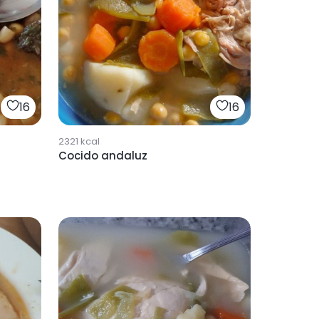
16
16
2321
kcal
Cocido andaluz