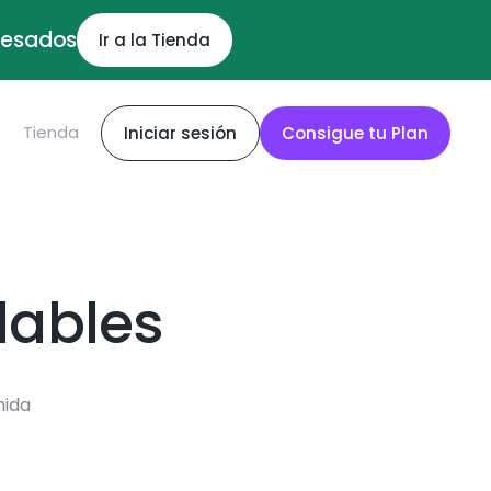
ocesados
Ir a la Tienda
S
Tienda
Iniciar sesión
Consigue tu Plan
dables
mida