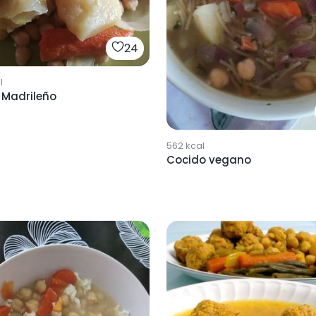
24
l
 Madrileño
562
kcal
Cocido vegano