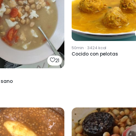
50min
·
3424
kcal
Cocido con pelotas
21
 sano