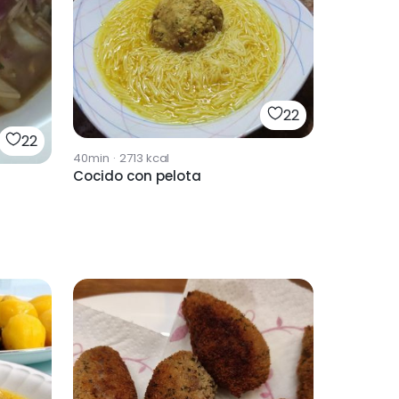
22
22
40min
·
2713
kcal
Cocido con pelota