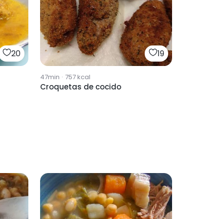
20
19
47min
·
757
kcal
Croquetas de cocido