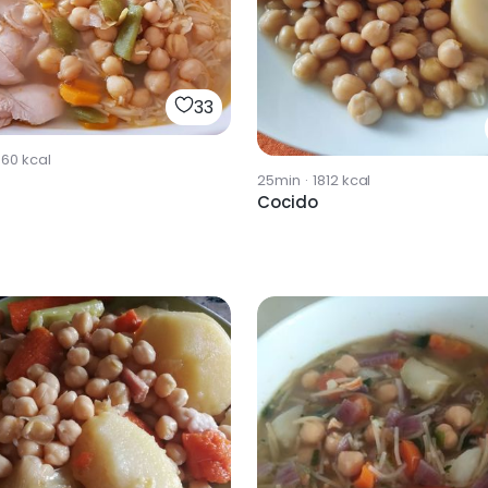
33
960
kcal
25min
·
1812
kcal
Cocido