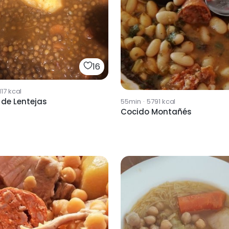
16
117
kcal
 de Lentejas
55min
·
5791
kcal
Cocido Montañés