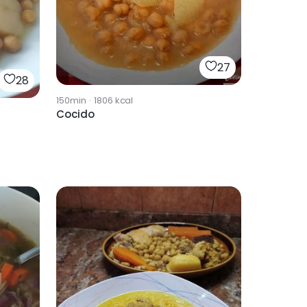
27
28
150min
·
1806
kcal
Cocido