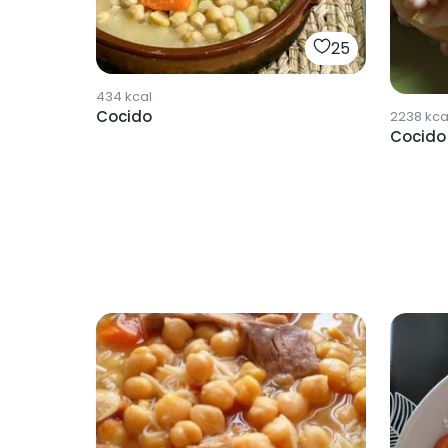
25
434
kcal
Cocido
2238
kca
Cocido