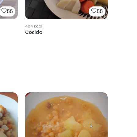
55
55
404
kcal
Cocido