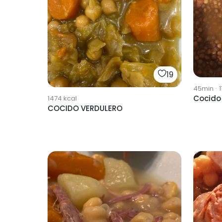
19
45min
·
1
Cocido
1474
kcal
COCIDO VERDULERO