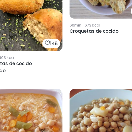
60min
·
673
kcal
Croquetas de cocido
148
903
kcal
tas de cocido
do