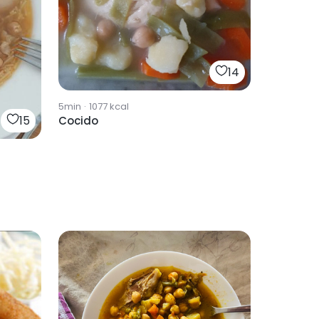
14
5min
·
1077
kcal
15
Cocido