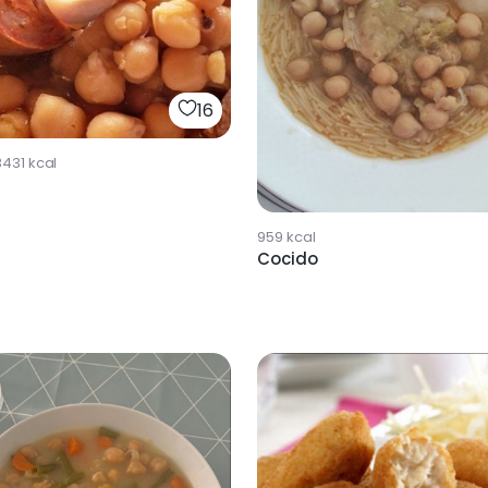
16
3431
kcal
959
kcal
Cocido