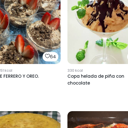
64
51
kcal
330
kcal
E FERRERO Y OREO.
Copa helada de piña con
chocolate