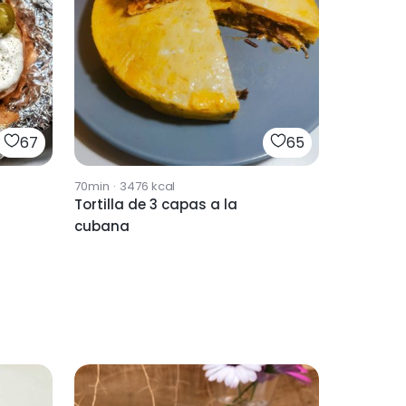
67
65
70min
·
3476
kcal
Tortilla de 3 capas a la
cubana