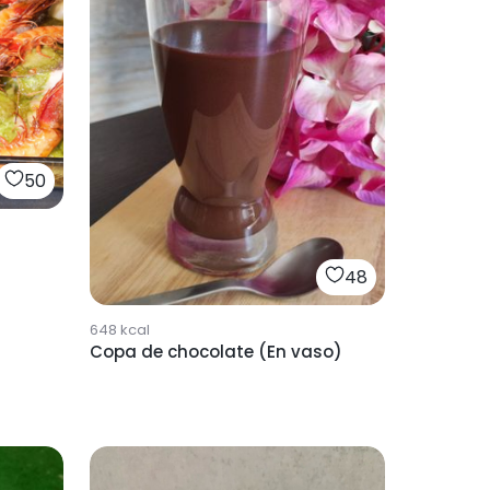
50
48
648
kcal
Copa de chocolate (En vaso)