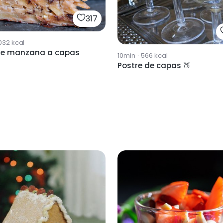
317
032
kcal
de manzana a capas
10min
·
566
kcal
Postre de capas 🍑