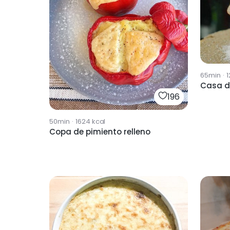
65min
·
1
Casa de
196
50min
·
1624
kcal
Copa de pimiento relleno