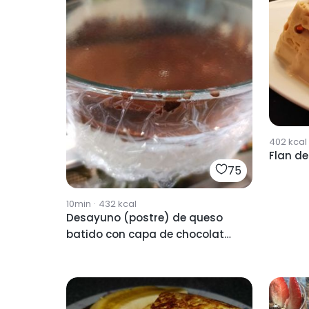
402
kcal
Flan de
75
10min
·
432
kcal
Desayuno (postre) de queso
batido con capa de chocolate
100% cacao