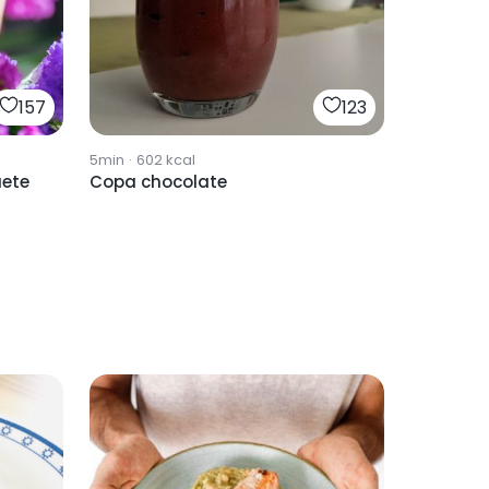
157
123
5min
·
602
kcal
uete
Copa chocolate