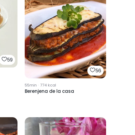
59
56
55min
·
774
kcal
Berenjena de la casa