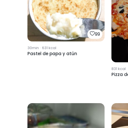
99
30min
·
631
kcal
Pastel de papa y atún
831
kcal
Pizza 