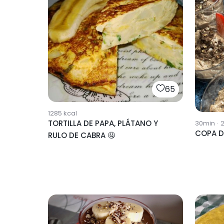
65
1285
kcal
TORTILLA DE PAPA, PLÁTANO Y
30min
·
2
COPA D
RULO DE CABRA 🤤