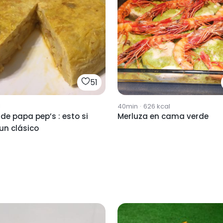
51
l
40min
·
626
kcal
a de papa pep’s : esto si
Merluza en cama verde
un clásico