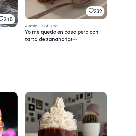
232
248
40min
·
2241
kcal
Yo me quedo en casa pero con
tarta de zanahoria!🥕