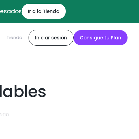
ocesados
Ir a la Tienda
S
Tienda
Iniciar sesión
Consigue tu Plan
dables
mida