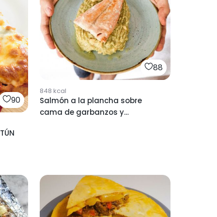
88
848
kcal
90
Salmón a la plancha sobre
cama de garbanzos y
aguacate
ATÚN