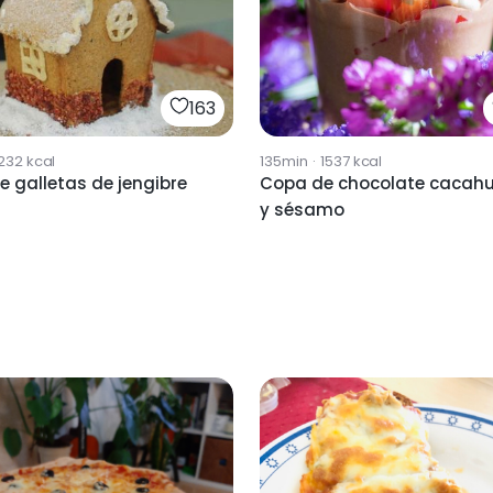
163
232
kcal
135min
·
1537
kcal
 galletas de jengibre
Copa de chocolate cacah
y sésamo