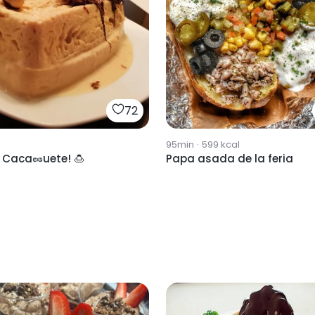
72
95min
·
599
kcal
 Caca🥜uete! 🍮
Papa asada de la feria