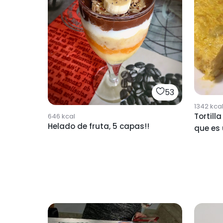
53
1342
kca
Tortill
646
kcal
Helado de fruta, 5 capas!!
que es 