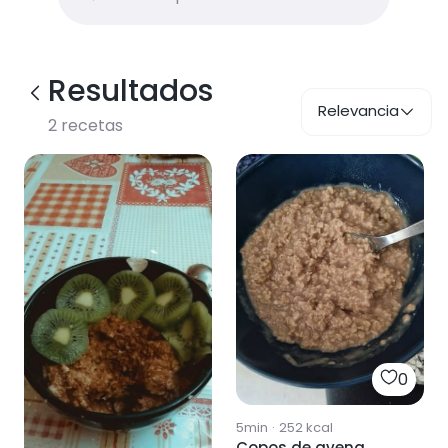
Resultados
Relevancia
2
recetas
0
5min
·
252
kcal
Copos de avena