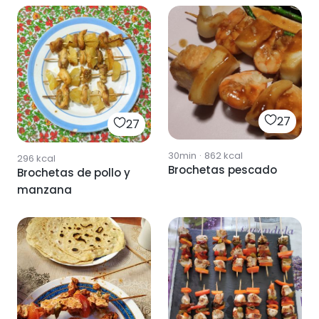
27
27
30min
·
862
kcal
296
kcal
Brochetas pescado
Brochetas de pollo y
manzana