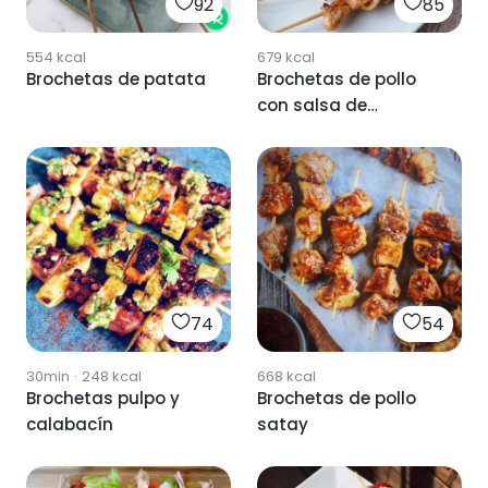
92
85
554
kcal
679
kcal
Brochetas de patata
Brochetas de pollo
con salsa de
cacahuete
74
54
30min
·
248
kcal
668
kcal
Brochetas pulpo y
Brochetas de pollo
calabacín
satay