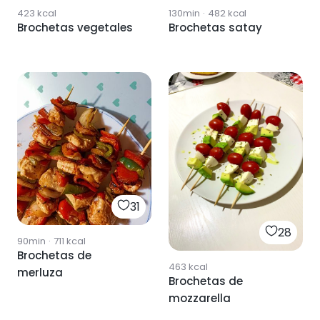
423
kcal
130min
·
482
kcal
Brochetas vegetales
Brochetas satay
31
28
90min
·
711
kcal
Brochetas de
463
kcal
merluza
Brochetas de
mozzarella