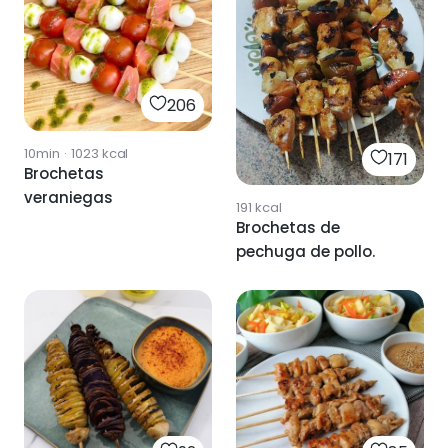
206
10min
·
1023
kcal
171
Brochetas
veraniegas
191
kcal
Brochetas de
pechuga de pollo.