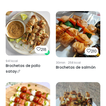
218
210
941
kcal
30min
·
258
kcal
Brochetas de pollo
Brochetas de salmón
satay🍗