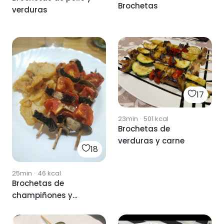
Brochetas
verduras
17
23min
·
501
kcal
Brochetas de
verduras y carne
18
25min
·
46
kcal
Brochetas de
champiñones y
tomate