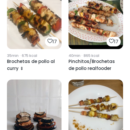
17
17
35min
·
675
kcal
40min
·
865
kcal
Brochetas de pollo al
Pinchitos/Brochetas
curry 🍢
de pollo realfooder