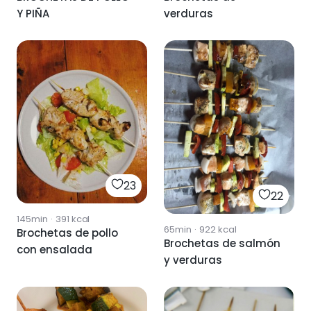
Y PIÑA
verduras
23
22
145min
·
391
kcal
65min
·
922
kcal
Brochetas de pollo
Brochetas de salmón
con ensalada
y verduras