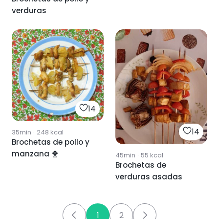
verduras
14
14
35min
·
248
kcal
Brochetas de pollo y
manzana 🐥
45min
·
55
kcal
Brochetas de
verduras asadas
1
2