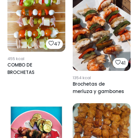
47
455
kcal
41
COMBO DE
BROCHETAS
1354
kcal
Brochetas de
merluza y gambones