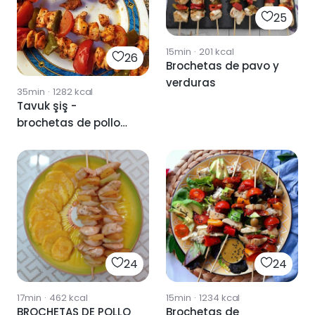
25
15min
·
201
kcal
26
Brochetas de pavo y
verduras
35min
·
1282
kcal
Tavuk şiş -
brochetas de pollo
turcas
24
24
17min
·
462
kcal
15min
·
1234
kcal
BROCHETAS DE POLLO
Brochetas de