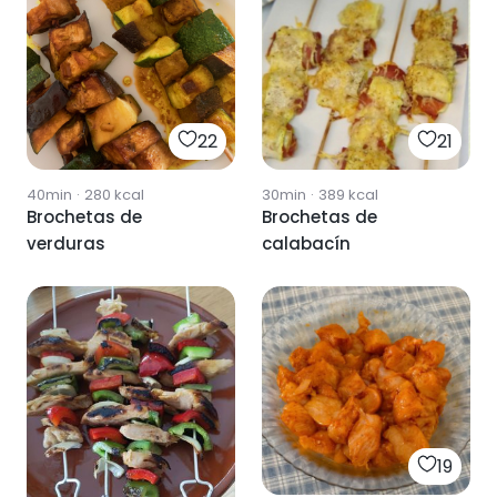
22
21
40min
·
280
kcal
30min
·
389
kcal
Brochetas de
Brochetas de
verduras
calabacín
19