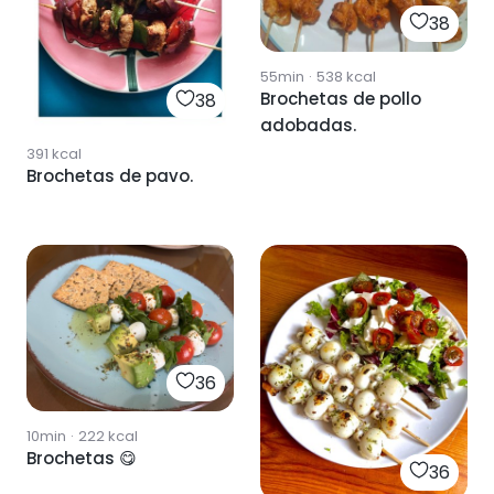
38
55min
·
538
kcal
Brochetas de pollo
38
adobadas.
391
kcal
Brochetas de pavo.
36
10min
·
222
kcal
Brochetas 😋
36