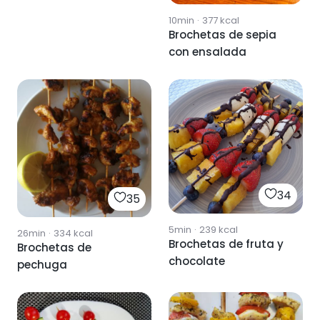
10min
·
377
kcal
Brochetas de sepia
con ensalada
34
35
5min
·
239
kcal
26min
·
334
kcal
Brochetas de fruta y
Brochetas de
chocolate
pechuga