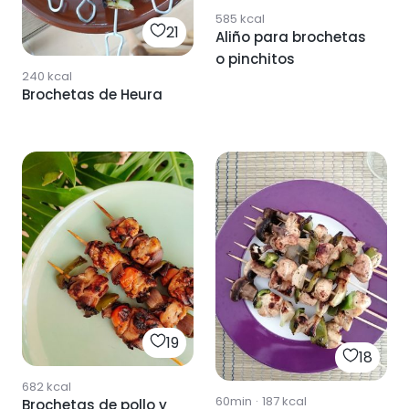
585
kcal
21
Aliño para brochetas
o pinchitos
240
kcal
Brochetas de Heura
19
18
682
kcal
60min
·
187
kcal
Brochetas de pollo y