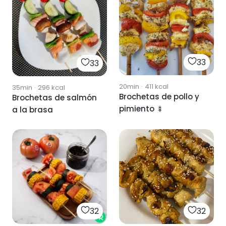
33
33
20min
·
411
kcal
35min
·
296
kcal
Brochetas de pollo y
Brochetas de salmón
pimiento 🍢
a la brasa
32
32