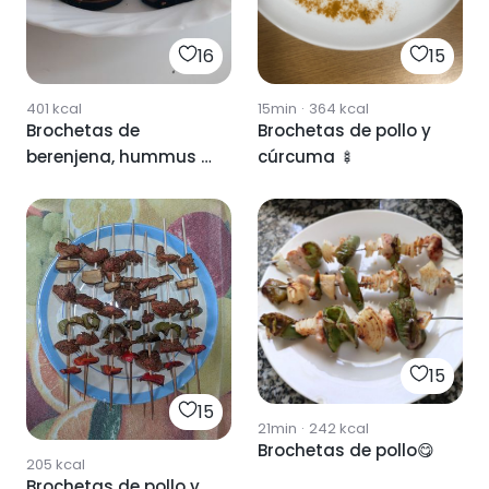
16
15
401
kcal
15min
·
364
kcal
Brochetas de
Brochetas de pollo y
berenjena, hummus y
cúrcuma 🍢
tomate
15
15
21min
·
242
kcal
Brochetas de pollo😋
205
kcal
Brochetas de pollo y