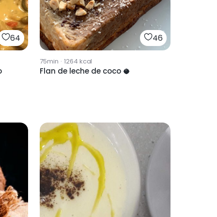
64
46
75min
·
1264
kcal
o
Flan de leche de coco 🥥