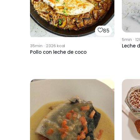
85
5min
·
12
Leche 
35min
·
2326
kcal
Pollo con leche de coco