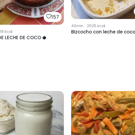
157
40min
·
2525
kcal
118
kcal
Bizcocho con leche de coc
DE LECHE DE COCO 🥥