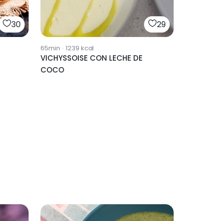
30
29
65min
·
1239
kcal
VICHYSSOISE CON LECHE DE
COCO