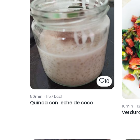
10
50min
·
1157
kcal
Quinoa con leche de coco
10min
·
1
Verdur