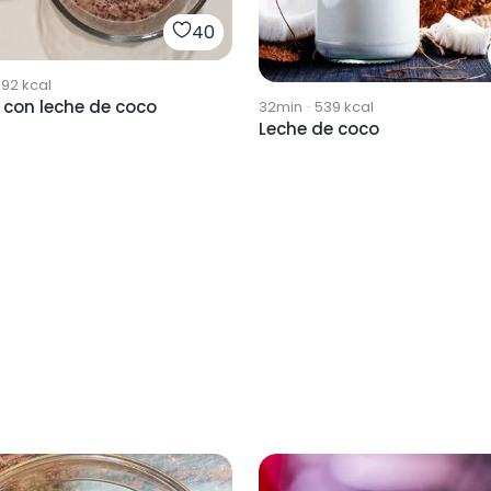
40
592
kcal
 con leche de coco
32min
·
539
kcal
Leche de coco