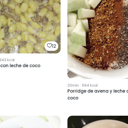
12
343
kcal
 con leche de coco
20min
·
594
kcal
Porridge de avena y leche 
coco