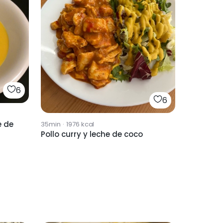
6
6
e de
35min
·
1976
kcal
Pollo curry y leche de coco