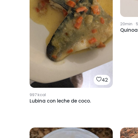
20min
·
Quinoa
42
997
kcal
Lubina con leche de coco.