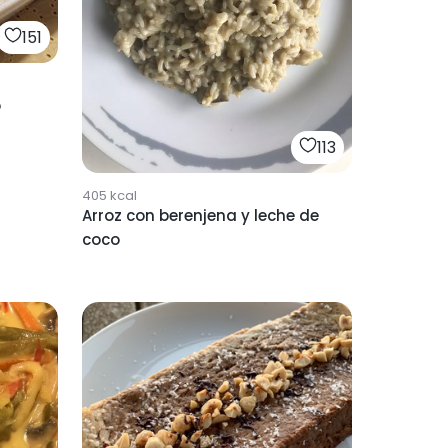
151
o
113
405
kcal
Arroz con berenjena y leche de
coco