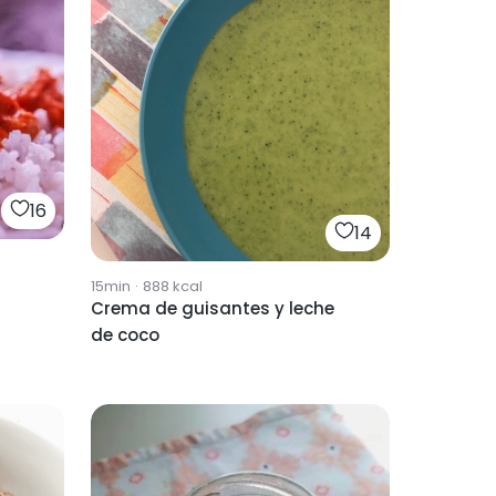
16
14
15min
·
888
kcal
Crema de guisantes y leche
de coco