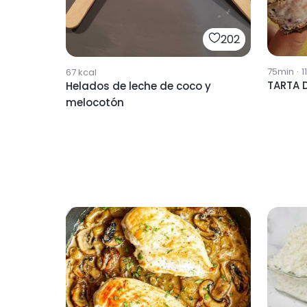
202
75min
·
1
67
kcal
TARTA 
Helados de leche de coco y
melocotón