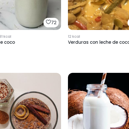
72
81
kcal
12
kcal
de coco
Verduras con leche de coc