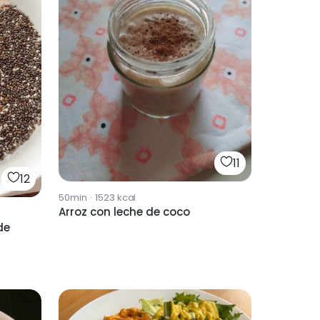
11
12
50min
·
1523
kcal
Arroz con leche de coco
de