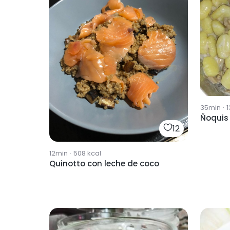
35min
·
1
Ñoquis
12
12min
·
508
kcal
Quinotto con leche de coco