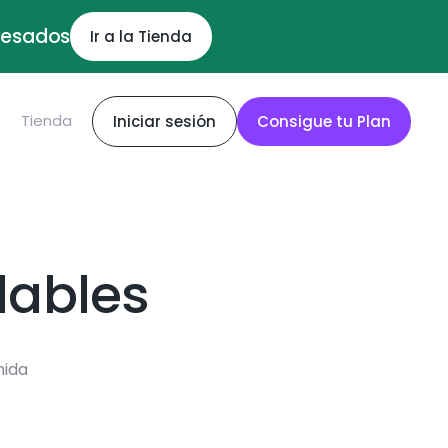
ocesados
Ir a la Tienda
S
Tienda
Iniciar sesión
Consigue tu Plan
dables
mida