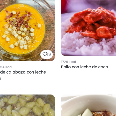
19
1726
kcal
Pollo con leche de coco
954
kcal
de calabaza con leche
o