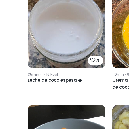
25
35min
·
1416
kcal
110min
·
Leche de coco espesa 🥥
Crema 
de coc