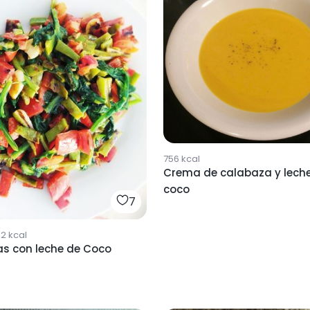
756
kcal
Crema de calabaza y lech
coco
7
32
kcal
as con leche de Coco