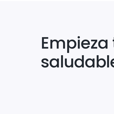
Empieza 
saludabl