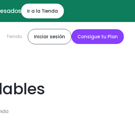
ocesados
Ir a la Tienda
S
Tienda
Iniciar sesión
Consigue tu Plan
dables
mida