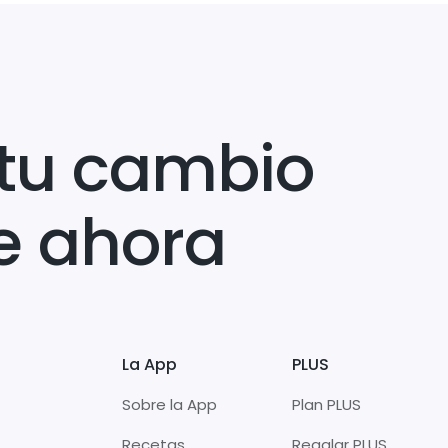
tu cambio
e ahora
La App
PLUS
Sobre la App
Plan PLUS
Recetas
Regalar PLUS