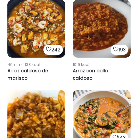
242
193
40min
·
1133
kcal
1019
kcal
Arroz caldoso de
Arroz con pollo
marisco
caldoso
143