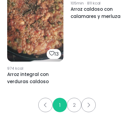
105min
·
811
kcal
Arroz caldoso con
calamares y merluza
13
974
kcal
Arroz integral con
verduras caldoso
1
2