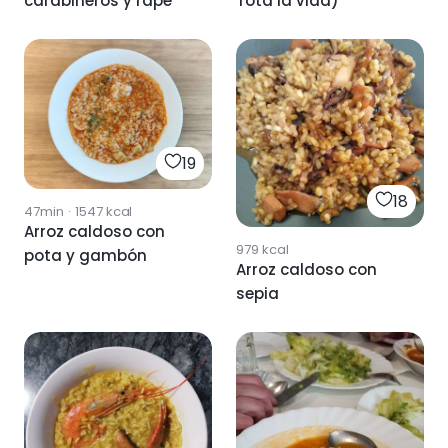
carabineros y rape
Tota la vida)
19
18
47min
·
1547
kcal
Arroz caldoso con
979
kcal
pota y gambón
Arroz caldoso con
sepia