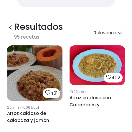
Resultados
Relevancia
95
recetas
402
1322
kcal
421
Arroz caldoso con
Calamares y
25min
·
1606
kcal
langostinos
Arroz caldoso de
calabaza y jamón