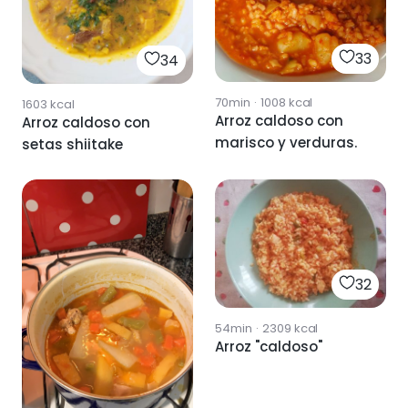
33
34
70min
·
1008
kcal
1603
kcal
Arroz caldoso con
Arroz caldoso con
marisco y verduras.
setas shiitake
32
54min
·
2309
kcal
Arroz "caldoso"