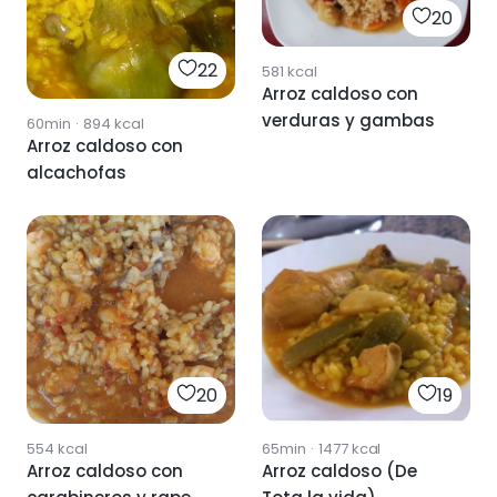
20
22
581
kcal
Arroz caldoso con
verduras y gambas
60min
·
894
kcal
Arroz caldoso con
alcachofas
20
19
554
kcal
65min
·
1477
kcal
Arroz caldoso con
Arroz caldoso (De