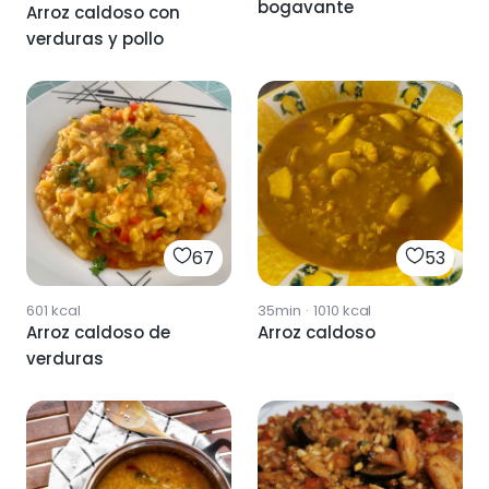
bogavante
Arroz caldoso con
verduras y pollo
67
53
601
kcal
35min
·
1010
kcal
Arroz caldoso de
Arroz caldoso
verduras