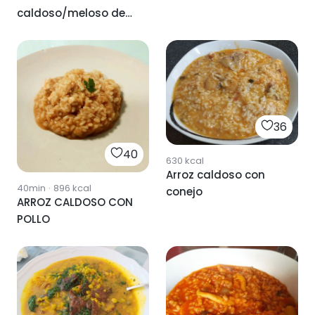
caldoso/meloso de
verduras y marisco
36
40
630
kcal
Arroz caldoso con
40min
·
896
kcal
conejo
ARROZ CALDOSO CON
POLLO