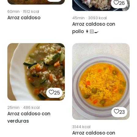
26
60min
·
1512
kcal
Arroz caldoso
45min
·
3093
kcal
Arroz caldoso con
pollo 👩🏻‍🍳
25
25min
·
486
kcal
23
Arroz caldoso con
verduras
3144
kcal
Arroz caldoso con