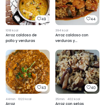
49
44
1018
kcal
394
kcal
Arroz caldoso de
Arroz caldoso con
pollo y verduras
verduras y
langostinos
43
40
44min
·
1023
kcal
35min
·
402
kcal
Arroz
Arroz con setas