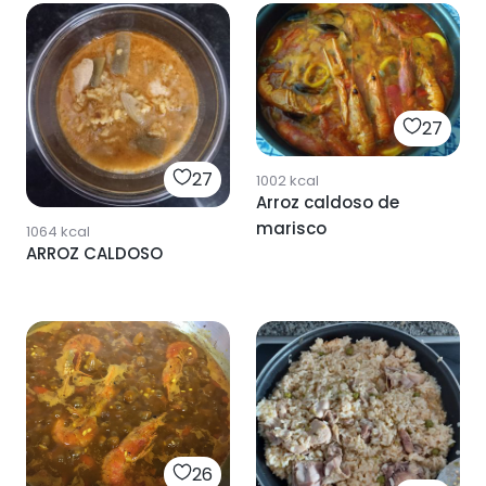
27
27
1002
kcal
Arroz caldoso de
marisco
1064
kcal
ARROZ CALDOSO
26