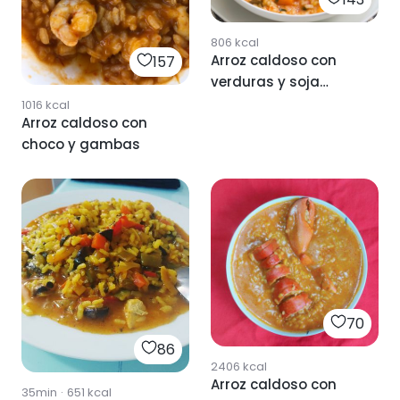
806
kcal
Arroz caldoso con
157
verduras y soja
texturizada
1016
kcal
Arroz caldoso con
choco y gambas
70
86
2406
kcal
Arroz caldoso con
35min
·
651
kcal