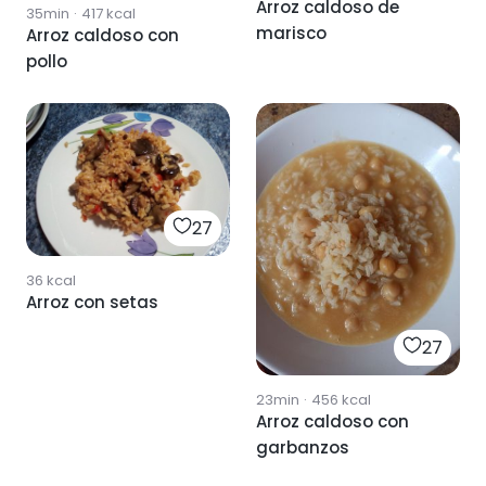
Arroz caldoso de
35min
·
417
kcal
marisco
Arroz caldoso con
pollo
27
36
kcal
Arroz con setas
27
23min
·
456
kcal
Arroz caldoso con
garbanzos