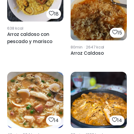
18
638
kcal
15
Arroz caldoso con
pescado y marisco
80min
·
2647
kcal
Arroz Caldoso
14
14