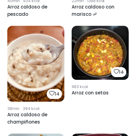
40min
·
934
kcal
22min
·
1388
kcal
Arroz caldoso de
Arroz caldoso con
pescado
marisco 🦐
14
983
kcal
Arroz con setas
14
38min
·
394
kcal
Arroz caldoso de
champiñones