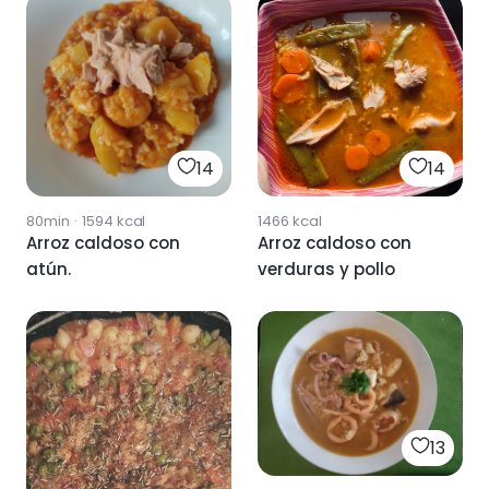
14
14
80min
·
1594
kcal
1466
kcal
Arroz caldoso con
Arroz caldoso con
atún.
verduras y pollo
13