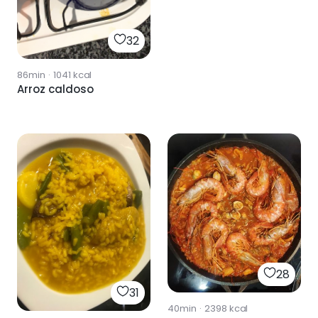
32
86min
·
1041
kcal
Arroz caldoso
28
31
40min
·
2398
kcal