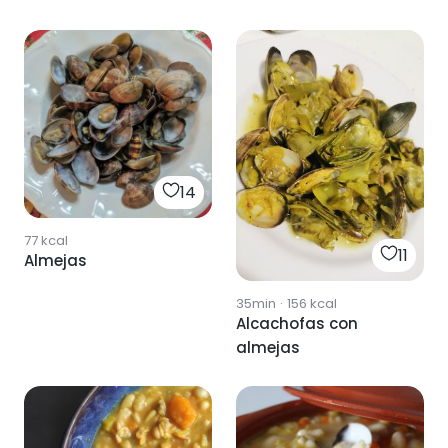
14
77
kcal
11
Almejas
35min
·
156
kcal
Alcachofas con
almejas