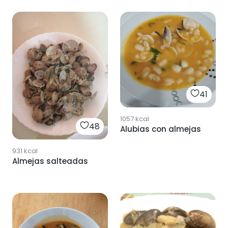
41
1057
kcal
48
Alubias con almejas
931
kcal
Almejas salteadas