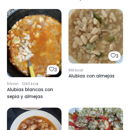
3
3
891
kcal
Alubias con almejas
50min
·
1293
kcal
Alubias blancas con
sepia y almejas