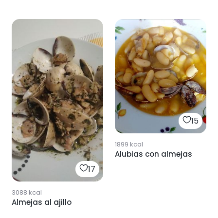
15
1899
kcal
Alubias con almejas
17
3088
kcal
Almejas al ajillo