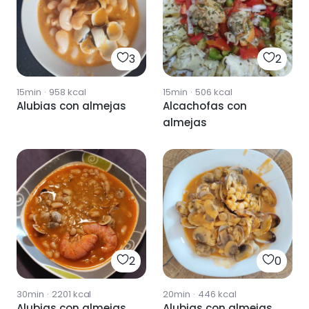
3
2
15min
·
958
kcal
15min
·
506
kcal
Alubias con almejas
Alcachofas con
almejas
2
0
30min
·
2201
kcal
20min
·
446
kcal
Alubias con almejas
Alubias con almejas