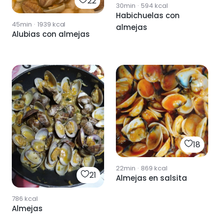
22
30min
·
594
kcal
Habichuelas con
45min
·
1939
kcal
almejas
Alubias con almejas
18
22min
·
869
kcal
21
Almejas en salsita
786
kcal
Almejas