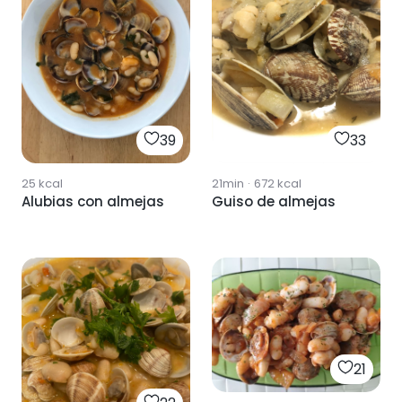
39
33
25
kcal
21min
·
672
kcal
Alubias con almejas
Guiso de almejas
21