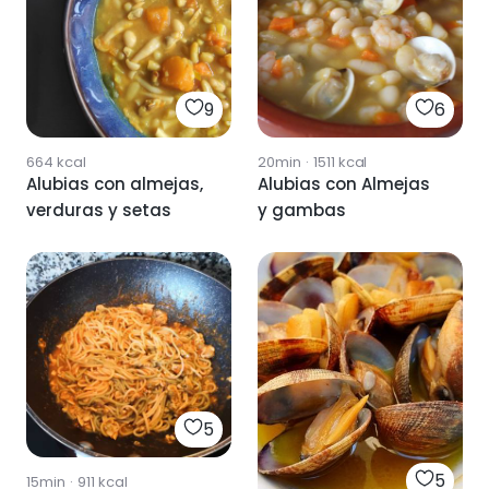
9
6
664
kcal
20min
·
1511
kcal
Alubias con almejas,
Alubias con Almejas
verduras y setas
y gambas
5
5
15min
·
911
kcal