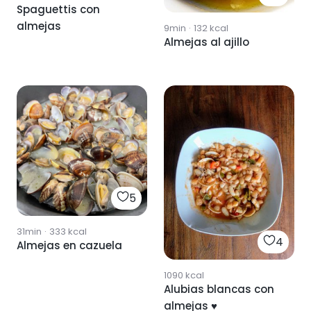
Spaguettis con
almejas
9min
·
132
kcal
Almejas al ajillo
5
31min
·
333
kcal
4
Almejas en cazuela
1090
kcal
Alubias blancas con
almejas ♥️