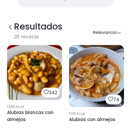
Resultados
Relevancia
26
recetas
342
74
1368
kcal
Alubias blancas con
1130
kcal
Alubias con almejas
almejas