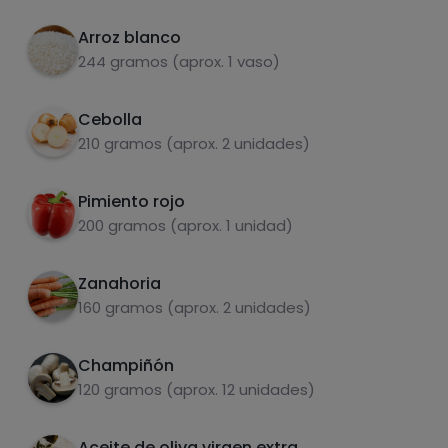
5
minutos a 100°C giro izquierdo veloc. 1
Arroz blanco
244 gramos (aprox. 1 vaso)
Añadimos el arroz y los champiñones, sal al
6
gusto, cocinar 15 minutos a 100°C con giro
Grasas
Sal
izquierdo veloc. 1
Cebolla
210 gramos (aprox. 2 unidades)
Pimiento rojo
200 gramos (aprox. 1 unidad)
Azúcares
Grasas
saturadas
Zanahoria
160 gramos (aprox. 2 unidades)
Champiñón
120 gramos (aprox. 12 unidades)
Aceite de oliva virgen extra