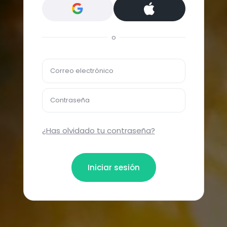
o
Correo electrónico
Contraseña
¿Has olvidado tu contraseña?
Iniciar sesión