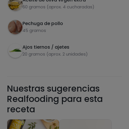
60 gramos (aprox. 4 cucharadas)
Hazte PLUS para ver la información nutricional
de las recetas, y desbloquear muchas más
funcionalidades PLUS.
Pechuga de pollo
45 gramos
Pásate al PLUS
Ajos tiernos / ajetes
20 gramos (aprox. 2 unidades)
Nuestras sugerencias
Realfooding para esta
receta