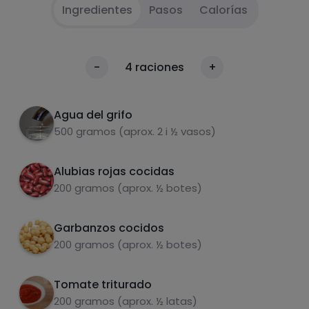
Ingredientes
Pasos
Calorías
Poner todos los ingredientes junto a la
1
Calorías
-
4
raciones
+
cebolla cortada en juliana en una olla
Por 100g
Hervir durante 20-30 minutos a fuego medio
2
Agua del grifo
500 gramos (aprox. 2 i ½ vasos)
Servir con arroz o cous cous
3
Aconsejo anradir algun topping como
Alubias rojas cocidas
4
aguacate, hummus, queso tierno o verduras
200 gramos (aprox. ½ botes)
en escabeche.
Garbanzos cocidos
Carbohidratos
Proteínas
200 gramos (aprox. ½ botes)
Tomate triturado
200 gramos (aprox. ½ latas)