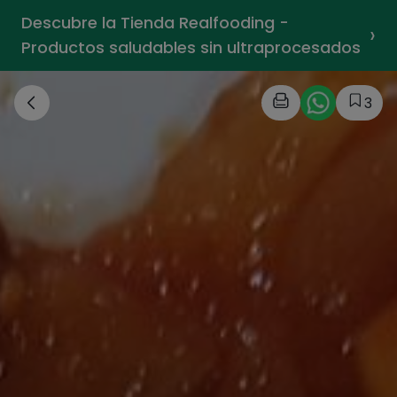
Descubre la Tienda Realfooding -
›
Productos saludables sin ultraprocesados
3