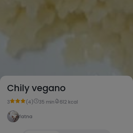
Chily vegano
3
(
4
)
35 min
612 kcal
fatna