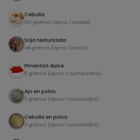
Grasas
Sal
Cebolla
100 gramos (aprox. 1 unidad)
Soja texturizada
48 gramos (aprox. 1 ración)
Azúcares
Grasas
saturadas
Pimentón dulce
6 gramos (aprox. 2 cucharaditas)
Ajo en polvo
3 gramos (aprox. 1 cucharadita)
Cebolla en polvo
3 gramos (aprox. 1 cucharadita)
Hazte PLUS para ver la información nutricional
de las recetas, y desbloquear muchas más