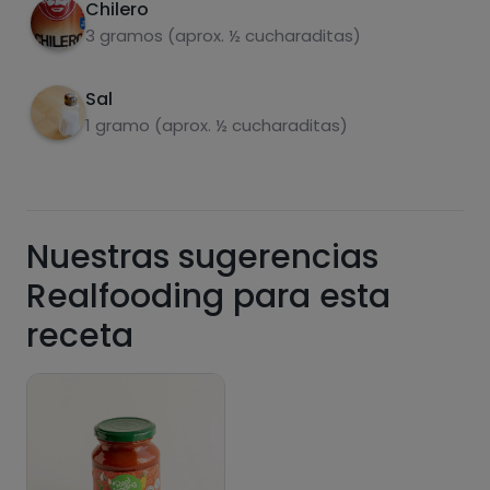
funcionalidades PLUS.
Chilero
3 gramos (aprox. ½ cucharaditas)
Pásate al PLUS
Sal
1 gramo (aprox. ½ cucharaditas)
Nuestras sugerencias
Realfooding para esta
receta