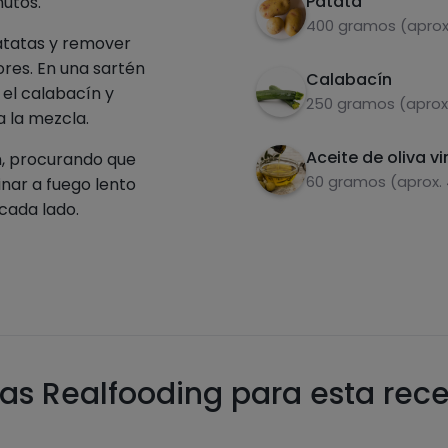
Patata
utos.
400 gramos (aprox
patatas y remover
ores. En una sartén
Calabacín
el calabacín y
250 gramos (aprox.
 la mezcla.
Aceite de oliva vi
n, procurando que
60 gramos (aprox.
inar a fuego lento
cada lado.
as Realfooding para esta rec