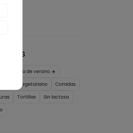
quetas
a
Receta de verano ☀️
luten
Vegetariano
Comidas
uras
Tortillas
Sin lactosa
o