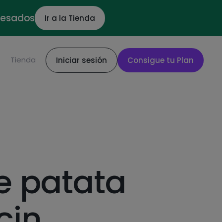
ocesados
Ir a la Tienda
S
Tienda
Iniciar sesión
Consigue tu Plan
de patata
cin