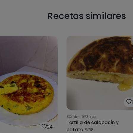
Recetas similares
30min
·
573
kcal
Tortilla de calabacín y
24
patata 💛💚