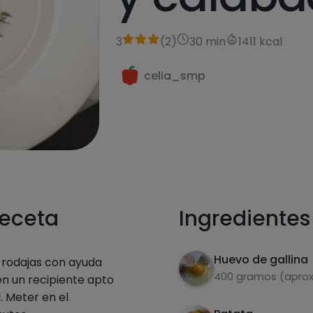
3
(
2
)
30 min
1411 kcal
celia_smp
receta
Ingredientes
Huevo de gallina
n rodajas con ayuda
400 gramos (aprox
en un recipiente apto
. Meter en el