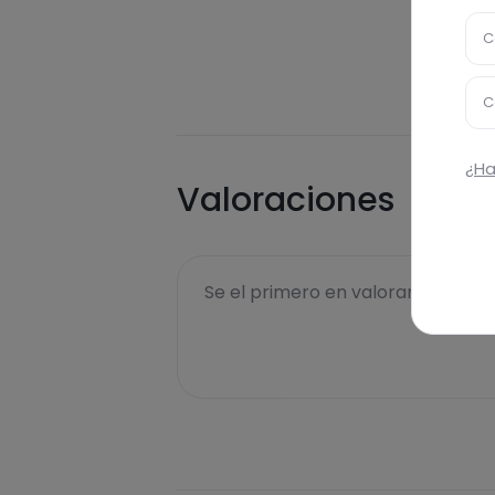
C
C
¿Ha
Valoraciones
Se el primero en valorar esta rece