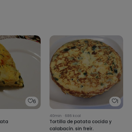
6
1
40min
·
686
kcal
tata
Tortilla de patata cocida y
calabacín. sin freír.