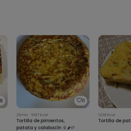
18
11
25min
·
1097
kcal
1238
kcal
Tortilla de pimientos,
Tortilla de pa
patata y calabacín 🫑🌶🥔