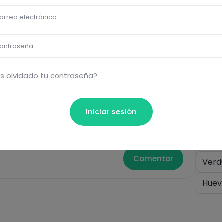
Pásate al PLUS
orreo electrónico
ontraseña
s olvidado tu contraseña?
Eti
Iniciar sesión
Cen
ta...
Sin g
Comentar
Verd
Huev