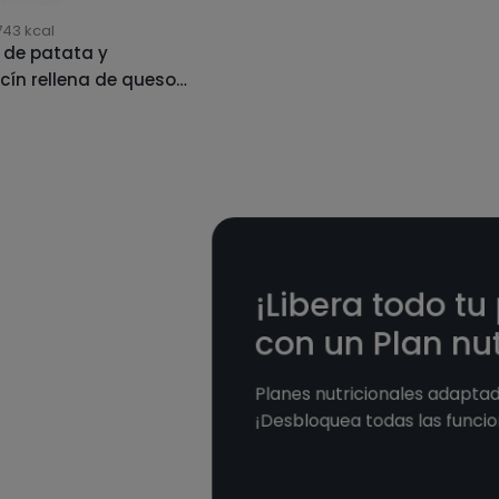
743
kcal
a de patata y
cín rellena de queso
ra
¡Libera todo tu
con un Plan nut
Planes nutricionales adaptado
¡Desbloquea todas las funcio