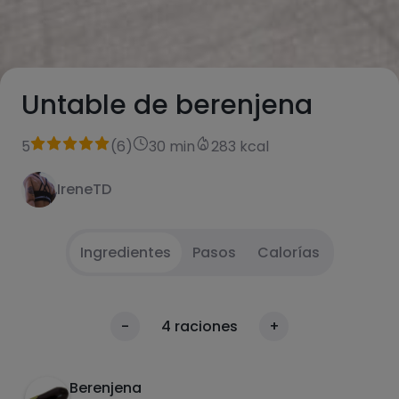
Untable de berenjena
5
(
6
)
30 min
283 kcal
IreneTD
Ingredientes
Pasos
Calorías
Asar las berenjenas y sacar la carne.
1
Calorías
-
4
raciones
+
Por 100g
Poner en una procesadora junto con los
2
demás ingredientes y triturar.
Berenjena