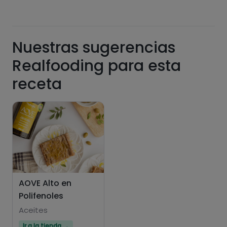
saturadas
Nuestras sugerencias
Realfooding para esta
receta
Hazte PLUS para ver la información nutricional
de las recetas, y desbloquear muchas más
funcionalidades PLUS.
Pásate al PLUS
AOVE Alto en
Polifenoles
Aceites
Ir a la tienda →