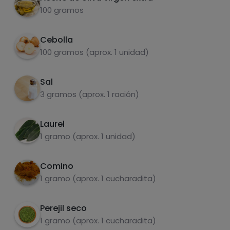
rato.
100 gramos
Enjoy!
Grasas
Sal
5
Cebolla
100 gramos (aprox. 1 unidad)
Sal
3 gramos (aprox. 1 ración)
Azúcares
Grasas
saturadas
Laurel
1 gramo (aprox. 1 unidad)
Comino
1 gramo (aprox. 1 cucharadita)
Perejil seco
1 gramo (aprox. 1 cucharadita)
Hazte PLUS para ver la información nutricional