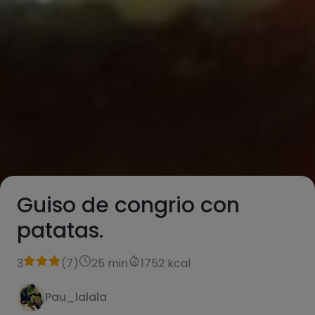
Guiso de congrio con
patatas.
3
(
7
)
25 min
1752 kcal
Pau_lalala