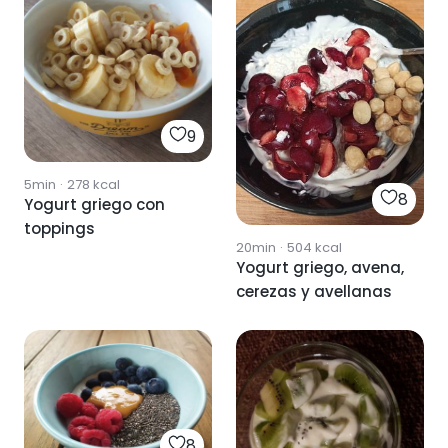
9
5min
·
278
kcal
8
Yogurt griego con
toppings
20min
·
504
kcal
Yogurt griego, avena,
cerezas y avellanas
8