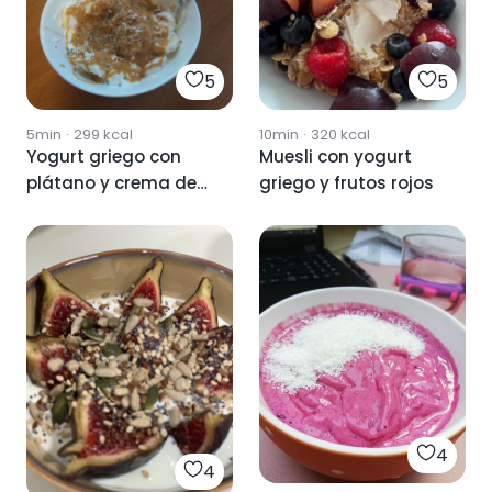
5
5
5min
·
299
kcal
10min
·
320
kcal
Yogurt griego con
Muesli con yogurt
plátano y crema de
griego y frutos rojos
cacahuete
4
4