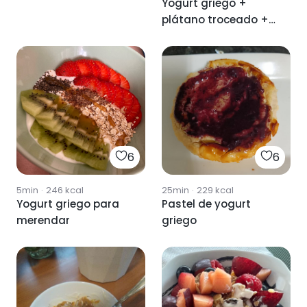
Yogurt griego +
plátano troceado +
copos de avena
6
6
5min
·
246
kcal
25min
·
229
kcal
Yogurt griego para
Pastel de yogurt
merendar
griego