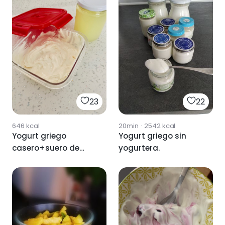
23
22
646
kcal
20min
·
2542
kcal
Yogurt griego
Yogurt griego sin
casero+suero de
yogurtera.
leche