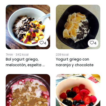
almendra
4
4
7min
·
342
kcal
239
kcal
Bol yogurt griego,
Yogurt griego con
melocotón, espelta y
naranja y chocolate
chocolate