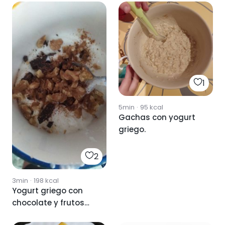
1
5min
·
95
kcal
Gachas con yogurt
griego.
2
3min
·
198
kcal
Yogurt griego con
chocolate y frutos
secos