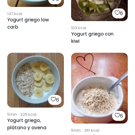
6
147
kcal
Yogurt griego low
carb
103
kcal
Yogurt griego con
kiwi
6
5min
·
225
kcal
6
Yogurt griego,
plátano y avena
5min
·
361
kcal