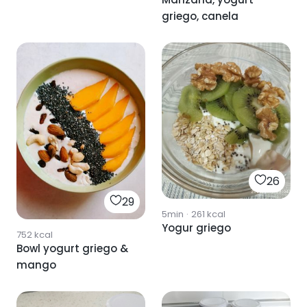
griego, canela
26
29
5min
·
261
kcal
Yogur griego
752
kcal
Bowl yogurt griego &
mango