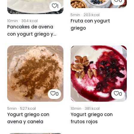
0
1
5min
·
203
kcal
Fruta con yogurt
10min
·
304
kcal
Pancakes de avena
griego
con yogurt griego y
fruta
0
0
5min
·
527
kcal
10min
·
381
kcal
Yogurt griego con
Yogurt griego con
avena y canela
frutos rojos