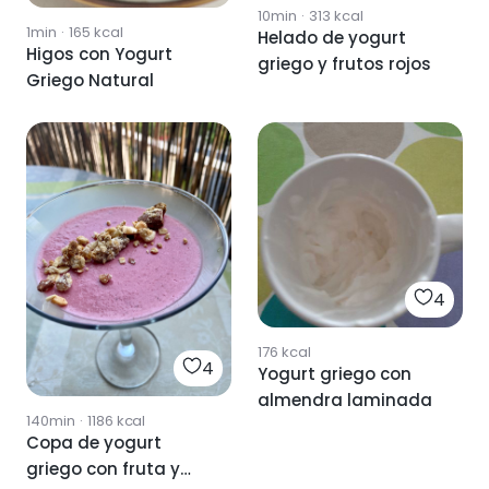
10min
·
313
kcal
1min
·
165
kcal
Helado de yogurt
Higos con Yogurt
griego y frutos rojos
Griego Natural
4
176
kcal
4
Yogurt griego con
almendra laminada
140min
·
1186
kcal
Copa de yogurt
griego con fruta y