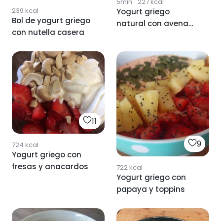
5min
·
227
kcal
239
kcal
Yogurt griego
Bol de yogurt griego
natural con avena
con nutella casera
crunchy
11
9
724
kcal
Yogurt griego con
fresas y anacardos
722
kcal
Yogurt griego con
papaya y toppins