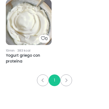
0
10min
·
383
kcal
Yogurt griego con
proteína
1