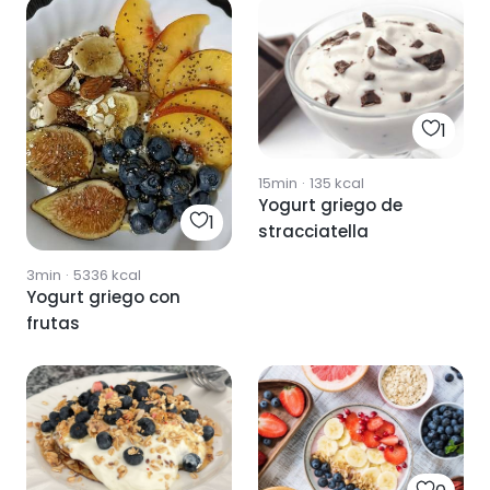
1
15min
·
135
kcal
Yogurt griego de
1
stracciatella
3min
·
5336
kcal
Yogurt griego con
frutas