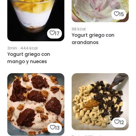
15
98
kcal
17
Yogurt griego con
arandanos
3min
·
444
kcal
Yogurt griego con
mango y nueces
12
13