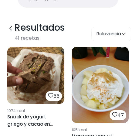
Resultados
Relevancia
41
recetas
55
1074
kcal
47
Snack de yogurt
griego y cacao en
105
kcal
polvo
Manzana, yogurt