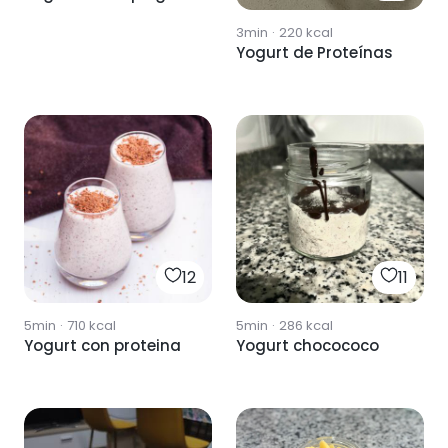
3min
·
220
kcal
Yogurt de Proteínas
12
11
5min
·
710
kcal
5min
·
286
kcal
Yogurt con proteina
Yogurt chocococo