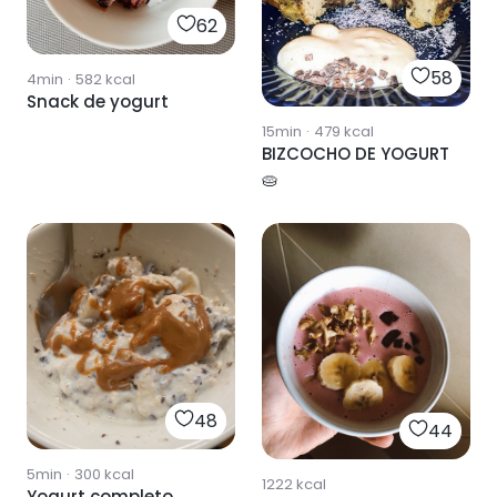
62
58
4min
·
582
kcal
Snack de yogurt
15min
·
479
kcal
BIZCOCHO DE YOGURT
🥧
48
44
5min
·
300
kcal
1222
kcal
Yogurt completo