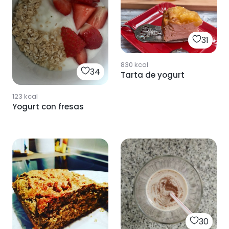
31
830
kcal
34
Tarta de yogurt
123
kcal
Yogurt con fresas
30