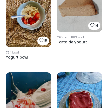
14
295min
·
803
kcal
15
Tarta de yogurt
724
kcal
Yogurt bowl