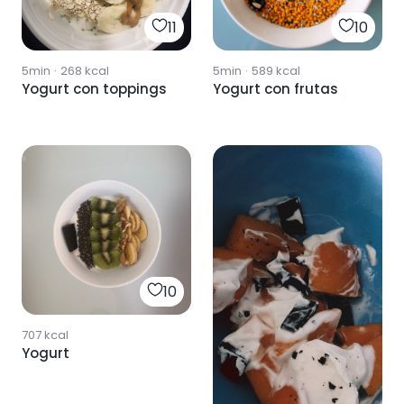
11
10
5min
·
268
kcal
5min
·
589
kcal
Yogurt con toppings
Yogurt con frutas
10
707
kcal
Yogurt