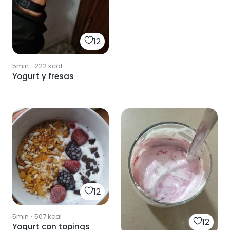
12
5min
·
222
kcal
Yogurt y fresas
12
5min
·
507
kcal
12
Yogurt con topings