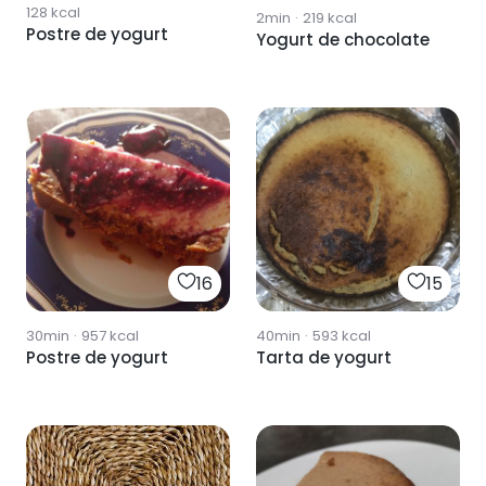
128
kcal
2min
·
219
kcal
Postre de yogurt
Yogurt de chocolate
16
15
30min
·
957
kcal
40min
·
593
kcal
Postre de yogurt
Tarta de yogurt