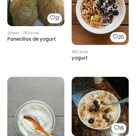
21
20min
·
750
kcal
20
Panecillos de yogurt
1102
kcal
yogurt
18