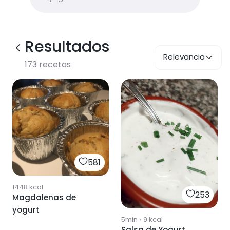
Resultados
Relevancia
173
recetas
581
1448
kcal
253
Magdalenas de
yogurt
5min
·
9
kcal
Salsa de Yogurt