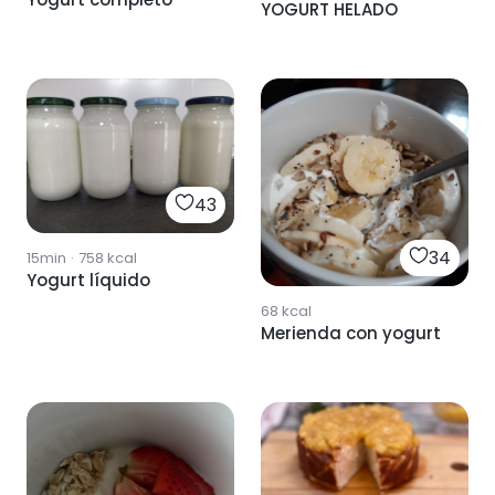
YOGURT HELADO
43
34
15min
·
758
kcal
Yogurt líquido
68
kcal
Merienda con yogurt