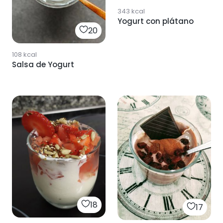
343
kcal
Yogurt con plátano
20
108
kcal
Salsa de Yogurt
18
17