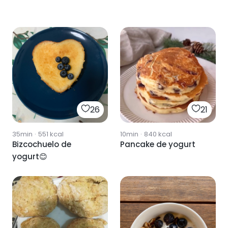
26
21
35min
·
551
kcal
10min
·
840
kcal
Bizcochuelo de
Pancake de yogurt
yogurt😊