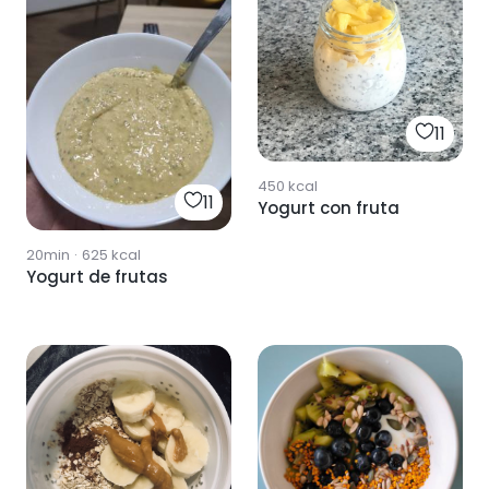
11
450
kcal
11
Yogurt con fruta
20min
·
625
kcal
Yogurt de frutas