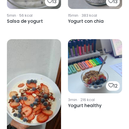
13
13
5min
·
56
kcal
15min
·
383
kcal
Salsa de yogurt
Yogurt con chia
12
3min
·
216
kcal
Yogurt healthy