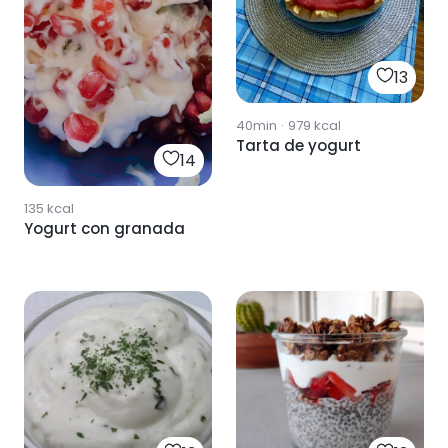
13
40min
·
979
kcal
Tarta de yogurt
14
135
kcal
Yogurt con granada