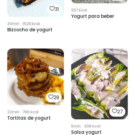
31
257
kcal
Yogurt para beber
30min
·
1529
kcal
Bizcocho de yogurt
29
27
22min
·
796
kcal
Tortitas de yogurt
5min
·
308
kcal
Salsa yogurt