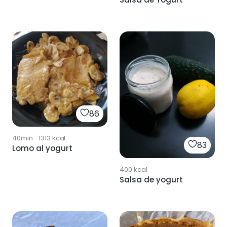
86
40min
·
1313
kcal
83
Lomo al yogurt
400
kcal
Salsa de yogurt