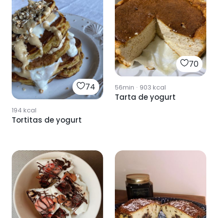
70
74
56min
·
903
kcal
Tarta de yogurt
194
kcal
Tortitas de yogurt