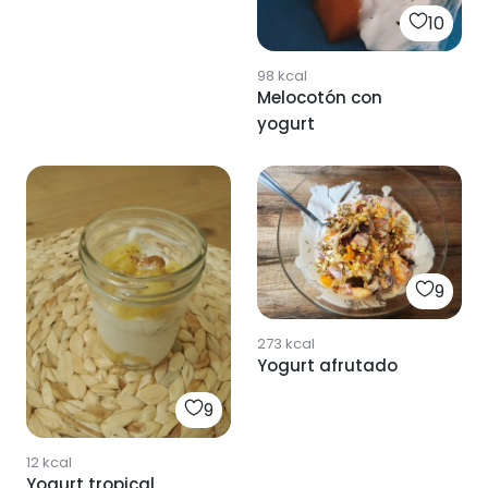
10
98
kcal
Melocotón con
yogurt
9
273
kcal
Yogurt afrutado
9
12
kcal
Yogurt tropical